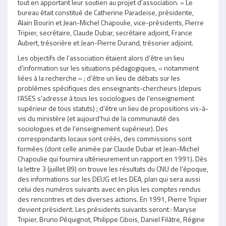
tout en apportant leur soutien au projet d’association. » Le
bureau était constitué de Catherine Paradeise, présidente,
Alain Bourin et Jean-Michel Chapoulie, vice-présidents, Pierre
Tripier, secrétaire, Claude Dubar, secrétaire adjoint, France
Aubert, trésorière et Jean-Pierre Durand, trésorier adjoint.
Les objectifs de l’association étaient alors d’être un lieu
d’information sur les situations pédagogiques, « notamment
liées à la recherche » ; d’être un lieu de débats sur les
problèmes spécifiques des enseignants-chercheurs (depuis
l’ASES s’adresse à tous les sociologues de l’enseignement
supérieur de tous statuts) ; d’être un lieu de propositions vis-à-
vis du ministère (et aujourd’hui de la communauté des
sociologues et de l’enseignement supérieur). Des
correspondants locaux sont créés, des commissions sont
formées (dont celle animée par Claude Dubar et Jean-Michel
Chapoulie qui fournira ultérieurement un rapport en 1991). Dès
la lettre 3 (juillet 89) on trouve les résultats du CNU de l’époque,
des informations sur les DEUG et les DEA, plan qui sera aussi
celui des numéros suivants avec en plus les comptes rendus
des rencontres et des diverses actions. En 1991, Pierre Tripier
devient président. Les présidents suivants seront : Maryse
Tripier, Bruno Péquignot, Philippe Cibois, Daniel Filâtre, Régine