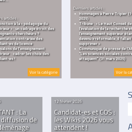
Derniers articles :
Hommages à Pierre Tripier (1
s articles :
2025)
jonction à la « pédagogie du
Tribune : « Le Haut Conseil de
rieur » : un cadrage étroit des
l’évaluation de la recherche e
eignants-chercheurs ?
l’enseignement supérieur éta
ientation contrariée des
devenu irréformable, il fallait 
iant-es de licence
supprimer »
 salons de l'enseignement
Communiqué de presse de l'A
rieur : cadrer les choix des
"Les sciences sociales contr
iant-es !
attaquent" (31 mars 2025)
Voir la catégorie
Voir la c
S
6
12 février 2026
ANT : La
Candidat-es et COS :
e diffusion de
les Wikis 2026 vous
A
 déménage
attendent !