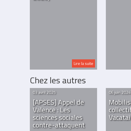
Lire la suite
Chez les autres
03 avril 2025
06 juin 2024
[APSES] Appel de
Mobilis
Valence : Les
collecti
sciences sociales
Vacatai
contre-attaquent