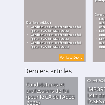
Dernier
L’in
Derniers articles :
supé
Candidatures et professions de foi
ens
(pour le CA de l'ASES 2026)
L'or
Candidatures et professions de foi
étud
(pour le CA de l'ASES 2025)
Les
Candidatures et professions de foi
supé
(pour le CA de l'ASES 2024)
étud
Voir la catégorie
Derniers articles
02 avril 202
Candidatures et
IMPORT
professions de foi
liste d
(pour le CA de l'ASES
l’ASES
2026)