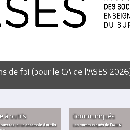
s de foi (pour le CA de l'ASES 2026
e à outils
Communiqués
ouverez ici un ensemble d'outils
Les communiqués de l'ASES
es...