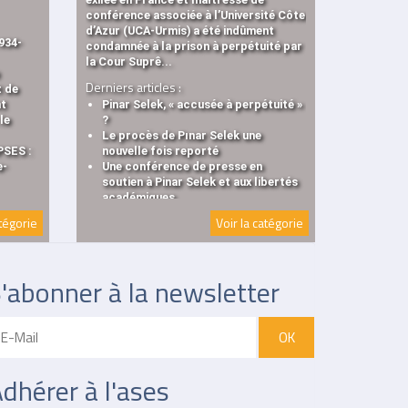
conférence associée à l’Université Côte
d’Azur (UCA-Urmis) a été indûment
934-
condamnée à la prison à perpétuité par
la Cour Suprê...
Derniers articles :
t de
nt
Pinar Selek, « accusée à perpétuité »
le
?
Le procès de Pınar Selek une
PSES :
nouvelle fois reporté
e-
Une conférence de presse en
soutien à Pinar Selek et aux libertés
académiques
atégorie
Voir la catégorie
'abonner à la newsletter
dhérer à l'ases