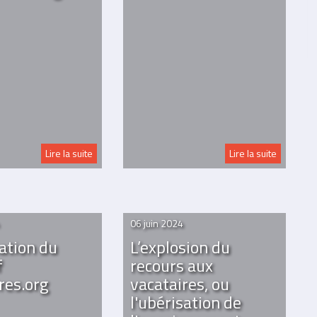
Lire la suite
Lire la suite
06 juin 2024
ation du
L’explosion du
f
recours aux
res.org
vacataires, ou
l'ubérisation de