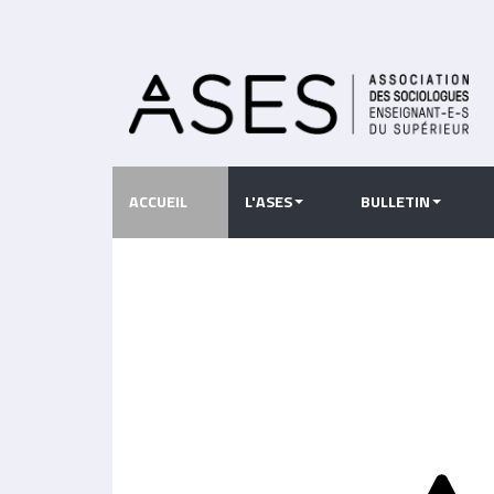
Aller
au
contenu
principal
ACCUEIL
L'ASES
BULLETIN