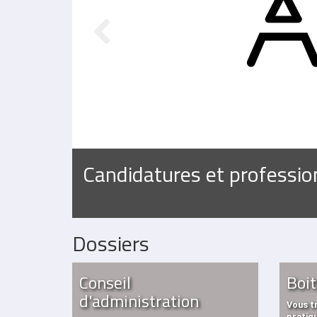
Previous
Candidatures et profession
Lire la suite
Dossiers
Conseil
Boit
d'administration
Vous tr
pratiqu