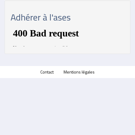
Adhérer à l'ases
Contact
Mentions légales
Menu
Pied
de
page