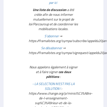
par ici
Une liste de discussion
a été
créée afin de nous informer
mutuellement sur le projet de
loi/Parcoursup et de coordonner les
mobilisations locales.
S'abonner
➙
https://framalistes.org/sympa/subscribe/appeldu20ja
Se désabonner
➙
https://framalistes.org/sympa/sigrequest/appeldu20j
Nous appelons également à signer
et à faire signer
ces deux
pétitions
:
- LA SELECTION N'EST PAS LA
SOLUTION !
:
https://www.change.org/p/minist%C3%A8re-
de-l-enseignement-
sup%C3%A9rieur-et-de-la-