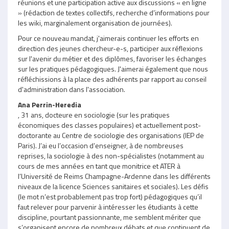
réunions et une participation active aux discussions « en ligne
» (rédaction de textes collectifs, recherche d’informations pour
les wiki, marginalement organisation de journées).
Pour ce nouveau mandat, j'aimerais continuer les efforts en
direction des jeunes chercheur-e-s, participer aux réflexions
sur l'avenir du métier et des diplômes, favoriser les échanges
sur les pratiques pédagogiques. J'aimerai également que nous
réfléchissions à la place des adhérents par rapport au conseil
d'administration dans l'association.
Ana Perrin-Heredia
, 31 ans, docteure en sociologie (sur les pratiques
économiques des classes populaires) et actuellement post-
doctorante au Centre de sociologie des organisations (IEP de
Paris). J’ai eu l’occasion d’enseigner, à de nombreuses
reprises, la sociologie à des non-spécialistes (notamment au
cours de mes années en tant que monitrice et ATER à
l’Université de Reims Champagne-Ardenne dans les différents
niveaux de la licence Sciences sanitaires et sociales). Les défis
(le mot n’est probablement pas trop fort) pédagogiques qu’il
faut relever pour parvenir à intéresser les étudiants à cette
discipline, pourtant passionnante, me semblent mériter que
s’organisent encore de nombreux débats et que continuent de