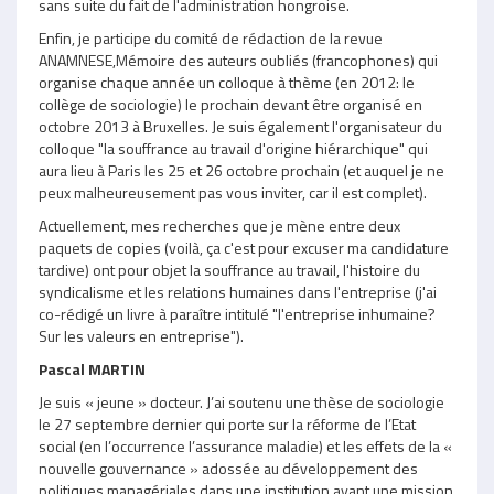
sans suite du fait de l'administration hongroise.
Enfin, je participe du comité de rédaction de la revue
ANAMNESE,Mémoire des auteurs oubliés (francophones) qui
organise chaque année un colloque à thème (en 2012: le
collège de sociologie) le prochain devant être organisé en
octobre 2013 à Bruxelles. Je suis également l'organisateur du
colloque "la souffrance au travail d'origine hiérarchique" qui
aura lieu à Paris les 25 et 26 octobre prochain (et auquel je ne
peux malheureusement pas vous inviter, car il est complet).
Actuellement, mes recherches que je mène entre deux
paquets de copies (voilà, ça c'est pour excuser ma candidature
tardive) ont pour objet la souffrance au travail, l'histoire du
syndicalisme et les relations humaines dans l'entreprise (j'ai
co-rédigé un livre à paraître intitulé "l'entreprise inhumaine?
Sur les valeurs en entreprise").
Pascal MARTIN
Je suis « jeune » docteur. J’ai soutenu une thèse de sociologie
le 27 septembre dernier qui porte sur la réforme de l’Etat
social (en l’occurrence l’assurance maladie) et les effets de la «
nouvelle gouvernance » adossée au développement des
politiques managériales dans une institution ayant une mission