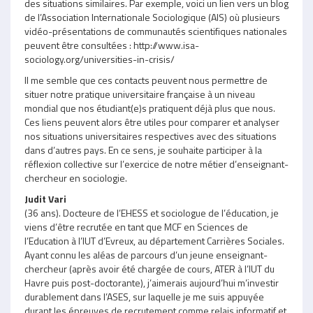
des situations similaires. Par exemple, voici un lien vers un blog
de l’Association Internationale Sociologique (AIS) où plusieurs
vidéo-présentations de communautés scientifiques nationales
peuvent être consultées : http://www.isa-
sociology.org/universities-in-crisis/
Il me semble que ces contacts peuvent nous permettre de
situer notre pratique universitaire française à un niveau
mondial que nos étudiant(e)s pratiquent déjà plus que nous.
Ces liens peuvent alors être utiles pour comparer et analyser
nos situations universitaires respectives avec des situations
dans d’autres pays. En ce sens, je souhaite participer à la
réflexion collective sur l’exercice de notre métier d’enseignant-
chercheur en sociologie.
Judit Vari
(36 ans). Docteure de l’EHESS et sociologue de l’éducation, je
viens d’être recrutée en tant que MCF en Sciences de
l’Education à l’IUT d’Evreux, au département Carrières Sociales.
Ayant connu les aléas de parcours d’un jeune enseignant-
chercheur (après avoir été chargée de cours, ATER à l’IUT du
Havre puis post-doctorante), j’aimerais aujourd’hui m’investir
durablement dans l’ASES, sur laquelle je me suis appuyée
durant les épreuves de recrutement comme relais informatif et