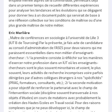
enquête menée auprès de la communauté, permettant déjà
dans un premier temps de recueillir différentes expériences
pour analyser les tendances et les évolutions qui se dégagent
pour donner lieu à un document public qui servirait de base à
une réflexion collective sur les conditions de maîtrise ou d'une
plus grande maîtrise de notre métier.
Eric Marlière
, Maître de conférences en sociologie à l'université de Lille 3
(IUT B de Tourcoing) Par la présente, je fais acte de candidature
au conseil d'administration de l'ASES pour deux raisons qui me
paraissent esssentielles dans mon métier d'enseignant-
chercheur : 1/ la première consiste à réfléchir sur les manières
d'exercer notre profession dans un IUT où les enseignants-
chercheurs sont le plus souvent minoritaires et voient, le plus
souvent, leurs activités de recherche incomprises voire parfois
dénigrées par d'autres collègues étrangers à nos "spécificités"
(PRAG, formateurs, consultants, etc.) ; 2/ la seconde motivation
a pour objectif de renforcer le partenariat avec le champ de
l'intervention sociale (discipline souvent transversale à nos
objets d'études) en cours de mutations avec probablement la
création des Hautes Ecoles en Travail social. Pour des raisons
complexes que je ne peux développer ici, le champ de