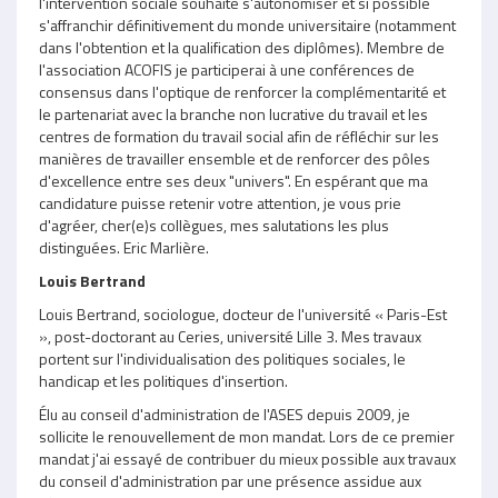
l'intervention sociale souhaite s'autonomiser et si possible
s'affranchir définitivement du monde universitaire (notamment
dans l'obtention et la qualification des diplômes). Membre de
l'association ACOFIS je participerai à une conférences de
consensus dans l'optique de renforcer la complémentarité et
le partenariat avec la branche non lucrative du travail et les
centres de formation du travail social afin de réfléchir sur les
manières de travailler ensemble et de renforcer des pôles
d'excellence entre ses deux "univers". En espérant que ma
candidature puisse retenir votre attention, je vous prie
d'agréer, cher(e)s collègues, mes salutations les plus
distinguées. Eric Marlière.
Louis Bertrand
Louis Bertrand, sociologue, docteur de l'université « Paris-Est
», post-doctorant au Ceries, université Lille 3. Mes travaux
portent sur l'individualisation des politiques sociales, le
handicap et les politiques d'insertion.
Élu au conseil d'administration de l'ASES depuis 2009, je
sollicite le renouvellement de mon mandat. Lors de ce premier
mandat j'ai essayé de contribuer du mieux possible aux travaux
du conseil d'administration par une présence assidue aux