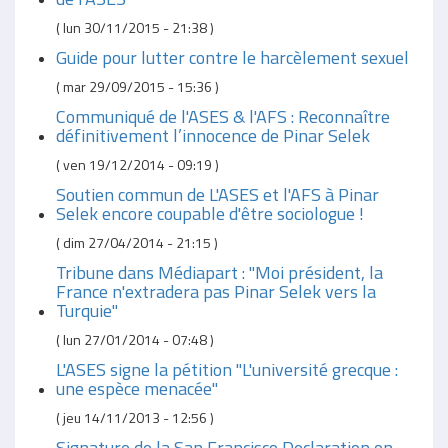
(
lun 30/11/2015 - 21:38
)
Guide pour lutter contre le harcèlement sexuel
(
mar 29/09/2015 - 15:36
)
Communiqué de l'ASES & l'AFS : Reconnaître
définitivement l’innocence de Pinar Selek
(
ven 19/12/2014 - 09:19
)
Soutien commun de L'ASES et l'AFS à Pinar
Selek encore coupable d'être sociologue !
(
dim 27/04/2014 - 21:15
)
Tribune dans Médiapart : "Moi président, la
France n'extradera pas Pinar Selek vers la
Turquie"
(
lun 27/01/2014 - 07:48
)
L'ASES signe la pétition "L'université grecque :
une espèce menacée"
(
jeu 14/11/2013 - 12:56
)
Signature de la San Francisco Declaration on