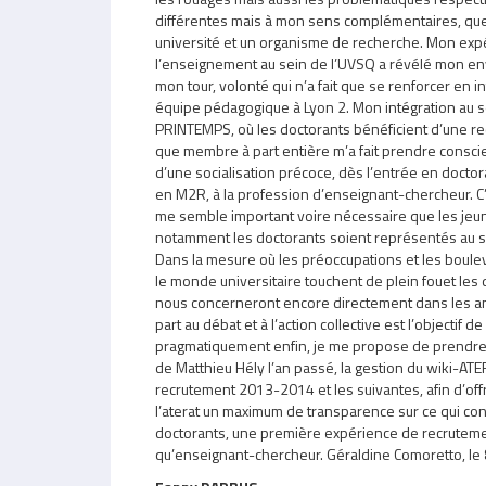
différentes mais à mon sens complémentaires, que
université et un organisme de recherche. Mon exp
l’enseignement au sein de l’UVSQ a révélé mon en
mon tour, volonté qui n’a fait que se renforcer en 
équipe pédagogique à Lyon 2. Mon intégration au s
PRINTEMPS, où les doctorants bénéficient d’une r
que membre à part entière m’a fait prendre consci
d’une socialisation précoce, dès l’entrée en doct
en M2R, à la profession d’enseignant-chercheur. C’
me semble important voire nécessaire que les jeu
notamment les doctorants soient représentés au se
Dans la mesure où les préoccupations et les boule
le monde universitaire touchent de plein fouet les d
nous concerneront encore directement dans les a
part au débat et à l’action collective est l’objectif 
pragmatiquement enfin, je me propose de prendre e
de Matthieu Hély l’an passé, la gestion du wiki-AT
recrutement 2013-2014 et les suivantes, afin d’offr
l’aterat un maximum de transparence sur ce qui con
doctorants, une première expérience de recruteme
qu’enseignant-chercheur. Géraldine Comoretto, le 