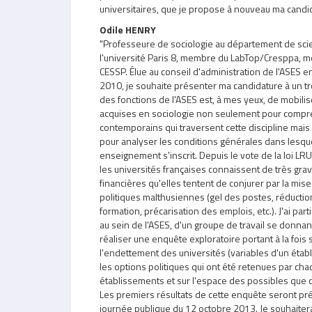
universitaires, que je propose à nouveau ma candid
Odile HENRY
"Professeure de sociologie au département de scie
l'université Paris 8, membre du LabTop/Cresppa, 
CESSP. Élue au conseil d'administration de l'ASES 
2010, je souhaite présenter ma candidature à un 
des fonctions de l'ASES est, à mes yeux, de mobili
acquises en sociologie non seulement pour compr
contemporains qui traversent cette discipline mais 
pour analyser les conditions générales dans lesqu
enseignement s'inscrit. Depuis le vote de la loi LR
les universités françaises connaissent de très grave
financières qu'elles tentent de conjurer par la mi
politiques malthusiennes (gel des postes, réduction
formation, précarisation des emplois, etc.). J'ai part
au sein de l'ASES, d'un groupe de travail se donnan
réaliser une enquête exploratoire portant à la fois 
l'endettement des universités (variables d'un établ
les options politiques qui ont été retenues par ch
établissements et sur l'espace des possibles que 
Les premiers résultats de cette enquête seront pré
journée publique du 12 octobre 2013. Je souhaitera