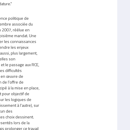
ature."
nce politique de
membre associée du
en 2007, réélue en
troisième mandat. Une
ser les connaissances
endre les enjeux
aussi, plus largement,
elles son
U et le passage aux RCE,
s difficultés
se en œuvre de
 de l'offre de
icipé à la mise en place,
t pour objectif de
sur les logiques de
issement à l'autre), sur
acun des
ces choix dessinent.
sentés lors de la
is prolonger ce travail