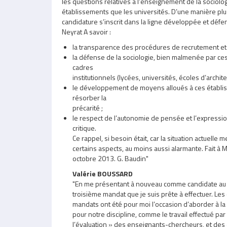
les questions relatives à l’enseignement de la sociolo
établissements que les universités. D’une manière pl
candidature s’inscrit dans la ligne développée et défend
Neyrat A savoir :
la transparence des procédures de recrutement et
la défense de la sociologie, bien malmenée par ce
cadres
institutionnels (lycées, universités, écoles d’archite
le développement de moyens alloués à ces établi
résorber la
précarité ;
le respect de l’autonomie de pensée et l’express
critique.
Ce rappel, si besoin était, car la situation actuelle
certains aspects, au moins aussi alarmante. Fait à M
octobre 2013. G. Baudin"
Valérie BOUSSARD
"En me présentant à nouveau comme candidate au C
troisième mandat que je suis prête à effectuer. Le
mandats ont été pour moi l’occasion d’aborder à la
pour notre discipline, comme le travail effectué par
l’évaluation » des enseignants-chercheurs, et des 