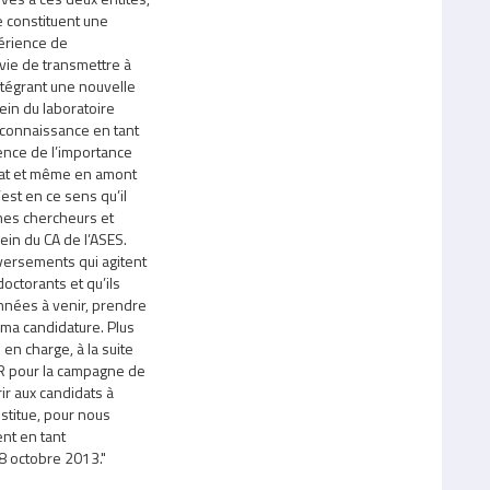
 constituent une
érience de
vie de transmettre à
intégrant une nouvelle
ein du laboratoire
econnaissance en tant
ence de l’importance
orat et même en amont
est en ce sens qu’il
nes chercheurs et
in du CA de l’ASES.
versements qui agitent
octorants et qu’ils
nnées à venir, prendre
de ma candidature. Plus
n charge, à la suite
ER pour la campagne de
ir aux candidats à
stitue, pour nous
nt en tant
8 octobre 2013."