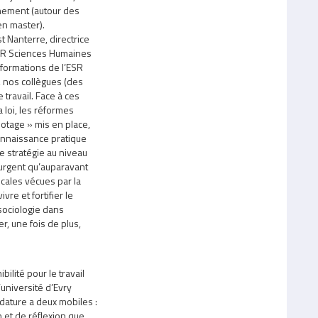
gnement (autour des
en master).
t Nanterre, directrice
UFR Sciences Humaines
sformations de l’ESR
, nos collègues (des
 travail. Face à ces
 loi, les réformes
ilotage » mis en place,
onnaissance pratique
e stratégie au niveau
 urgent qu’auparavant
ocales vécues par la
vre et fortifier le
 sociologie dans
r, une fois de plus,
bilité pour le travail
université d’Evry
ature a deux mobiles :
 et de réflexion que