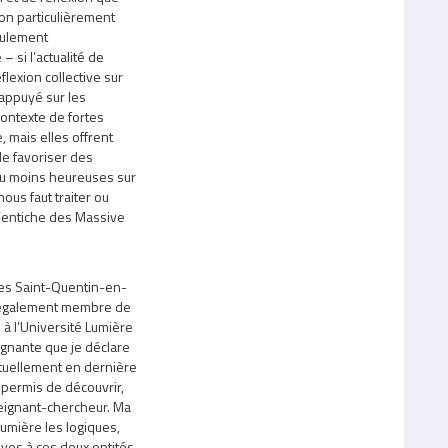
tion particulièrement
eulement
– si l’actualité de
flexion collective sur
 appuyé sur les
ontexte de fortes
, mais elles offrent
e favoriser des
 ou moins heureuses sur
ous faut traiter ou
’entiche des Massive
lles Saint-Quentin-en-
 également membre de
e à l’Université Lumière
ignante que je déclare
ctuellement en dernière
permis de découvrir,
seignant-chercheur. Ma
lumière les logiques,
ves à ces deux entités,