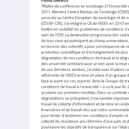
Fanny DARBUS
"Maître de conférence en sociologie à l’Université
2011. Membre Centre Nantais de Sociologie (CENS)
associée au Centre Européen de sociologie et de s
(CESSP-CSE). J’ai intégré le CA de l’ASES en 2010 e
mettre en visibilité les problèmes de conditions d’e
sein de l’ESR. La destruction progressive des cadre
de tous ceux qui participent au champ universitair
en tension des collectifs a pour conséquence de r
production scientifique et d’enseignement de plus en
dégradation de nos conditions de travail et la dég
des université semblant avoir un lien avoir la mis
de ces dernières années, j’ai initié avec d’autres c
adhérents de l’ASES la mise en place d’un groupe d
faire le point sur ces aspects. Ainsi le Groupe de tr
conditions de travail à l’université » a vu le jour f
produire ces premiers résultats. Dans un contexte
dégradations se précipitent, il me semble importan
travail de collecte d’information et de mise en visibi
financières et de travail vécu par notre communauté
pour tenter d’améliorer nos conditions d’emploi et n
collectif de résistance aux réformes d’une part, et d
poursuivre les objectifs de transparence sur l’état 