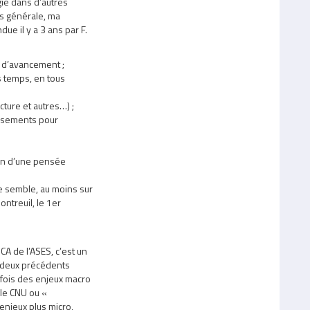
gie dans d’autres
us générale, ma
ue il y a 3 ans par F.
 d’avancement ;
s temps, en tous
cture et autres…) ;
ssements pour
ion d’une pensée
 me semble, au moins sur
ontreuil, le 1er
A de l’ASES, c’est un
s deux précédents
 fois des enjeux macro
 le CNU ou «
enjeux plus micro,