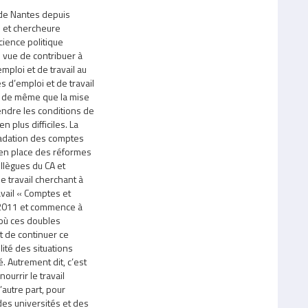
 de Nantes depuis
 et chercheure
cience politique
n vue de contribuer à
mploi et de travail au
s d’emploi et de travail
e, de même que la mise
endre les conditions de
 plus difficiles. La
radation des comptes
e en place des réformes
ollègues du CA et
e travail cherchant à
avail « Comptes et
in 2011 et commence à
 où ces doubles
t de continuer ce
lité des situations
. Autrement dit, c’est
ourrir le travail
’autre part, pour
des universités et des