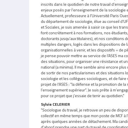
inscrits dans le quotidien de notre travail d’ensei
enjeux posés par l’enseignement de la sociologie 
Actuellement, professeure à l’Université Paris Oues
du département de sociologie, élue au conseil d’
et Sociales, je suis amenée à saisir ce que les tran
font concrètement à nos formations, nos étudiants
doctorants jusqu’aux titulaires), et nos conditions de
multiples dangers, logés dans les dispositions de la
organisationnelles à venir, et les dispositifs « de p
je pense pouvoir mettre au service de l’ASES ma c
des situations, pour organiser une résistance et un
national (a minima). Il me semble ainsi encore plus
de sortir de nos particularismes et des situations l
sociologie et les collègues sociologues, et de faire vi
projet de l’ASES : "la défense et la promotion de la
l’enseignement supérieur". Je suis prête à m’engage
pour ce projet que j’essaie de tenir au quotidien."
Sylvie CELERIER
"Sociologue du travail, je retrouve un peu de disponi
collectif en même temps que mon poste de MCF à l’
après quelques années de détachement. Ma candid
d’abord prendre une part du travail de coordination