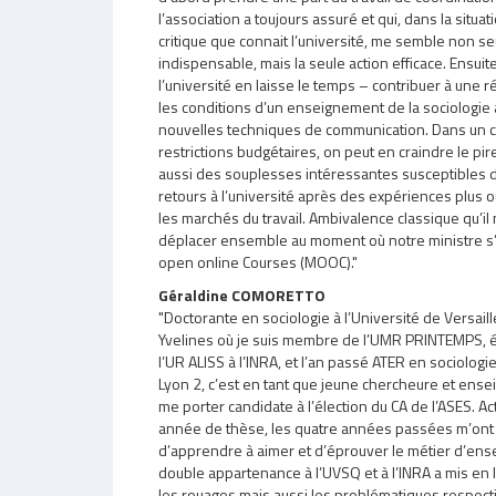
l’association a toujours assuré et qui, dans la situa
critique que connait l’université, me semble non s
indispensable, mais la seule action efficace. Ensuite 
l’université en laisse le temps – contribuer à une ré
les conditions d’un enseignement de la sociologie
nouvelles techniques de communication. Dans un c
restrictions budgétaires, on peut en craindre le pire
aussi des souplesses intéressantes susceptibles d
retours à l’université après des expériences plus
les marchés du travail. Ambivalence classique qu’il n
déplacer ensemble au moment où notre ministre s
open online Courses (MOOC)."
Géraldine COMORETTO
"Doctorante en sociologie à l’Université de Versai
Yvelines où je suis membre de l’UMR PRINTEMPS,
l’UR ALISS à l’INRA, et l’an passé ATER en sociologi
Lyon 2, c’est en tant que jeune chercheure et ense
me porter candidate à l’élection du CA de l’ASES. A
année de thèse, les quatre années passées m’ont 
d’apprendre à aimer et d’éprouver le métier d’en
double appartenance à l’UVSQ et à l’INRA a mis en 
les rouages mais aussi les problématiques respecti