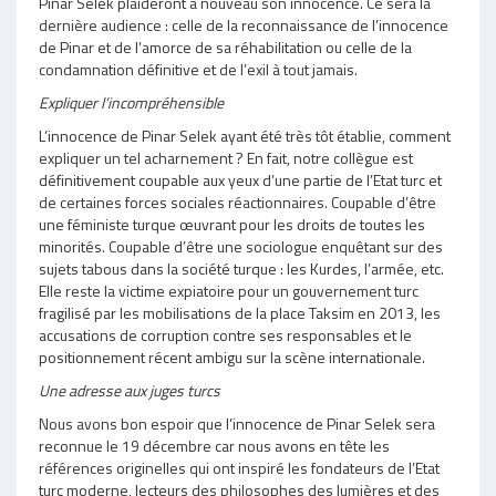
Pinar Selek plaideront à nouveau son innocence. Ce sera la
dernière audience : celle de la reconnaissance de l’innocence
de Pinar et de l’amorce de sa réhabilitation ou celle de la
condamnation définitive et de l’exil à tout jamais.
Expliquer l’incompréhensible
L’innocence de Pinar Selek ayant été très tôt établie, comment
expliquer un tel acharnement ? En fait, notre collègue est
définitivement coupable aux yeux d’une partie de l’Etat turc et
de certaines forces sociales réactionnaires. Coupable d’être
une féministe turque œuvrant pour les droits de toutes les
minorités. Coupable d’être une sociologue enquêtant sur des
sujets tabous dans la société turque : les Kurdes, l’armée, etc.
Elle reste la victime expiatoire pour un gouvernement turc
fragilisé par les mobilisations de la place Taksim en 2013, les
accusations de corruption contre ses responsables et le
positionnement récent ambigu sur la scène internationale.
Une adresse aux juges turcs
Nous avons bon espoir que l’innocence de Pinar Selek sera
reconnue le 19 décembre car nous avons en tête les
références originelles qui ont inspiré les fondateurs de l’Etat
turc moderne, lecteurs des philosophes des lumières et des