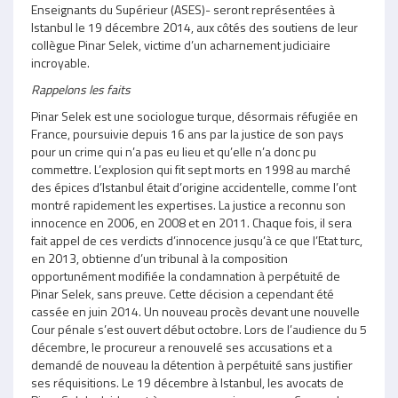
Enseignants du Supérieur (ASES)- seront représentées à
Istanbul le 19 décembre 2014, aux côtés des soutiens de leur
collègue Pinar Selek, victime d’un acharnement judiciaire
incroyable.
Rappelons les faits
Pinar Selek est une sociologue turque, désormais réfugiée en
France, poursuivie depuis 16 ans par la justice de son pays
pour un crime qui n’a pas eu lieu et qu’elle n’a donc pu
commettre. L’explosion qui fit sept morts en 1998 au marché
des épices d’Istanbul était d’origine accidentelle, comme l’ont
montré rapidement les expertises. La justice a reconnu son
innocence en 2006, en 2008 et en 2011. Chaque fois, il sera
fait appel de ces verdicts d’innocence jusqu’à ce que l’Etat turc,
en 2013, obtienne d’un tribunal à la composition
opportunément modifiée la condamnation à perpétuité de
Pinar Selek, sans preuve. Cette décision a cependant été
cassée en juin 2014. Un nouveau procès devant une nouvelle
Cour pénale s’est ouvert début octobre. Lors de l’audience du 5
décembre, le procureur a renouvelé ses accusations et a
demandé de nouveau la détention à perpétuité sans justifier
ses réquisitions. Le 19 décembre à Istanbul, les avocats de