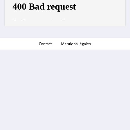
Contact
Mentions légales
Menu
Pied
de
page