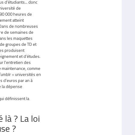
 d’étudiants... donc
iversité de
e 80 000 heures de
lement atteint
. Dans de nombreuses
mbre de semaines de
dans les maquettes
e de groupes de TD et
res produisent
eignement et d’études.
sur l’entretien des
s de maintenance, comme
 Tumblr « universités en
ns d’euros par an à
e la dépense
ui définissent la
là ? La loi
use ?