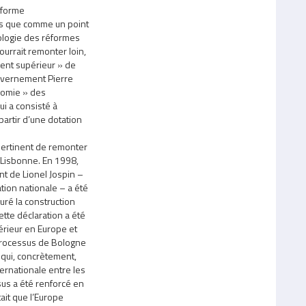
e forme
us que comme un point
́ologie des réformes
pourrait remonter loin,
ent supérieur » de
gouvernement Pierre
onomie » des
 a consisté à
partir d’une dotation
 pertinent de remonter
e Lisbonne. En 1998,
nt de Lionel Jospin –
ion nationale – a été
guré la construction
e déclaration a été
érieur en Europe et
 processus de Bologne
 qui, concrètement,
ernationale entre les
 a été renforcé en
tait que l’Europe