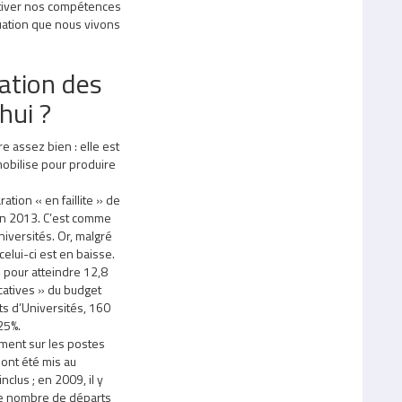
activer nos compétences
tuation que nous vivons
uation des
hui ?
re assez bien : elle est
 mobilise pour produire
ration « en faillite » de
 en 2013. C’est comme
versités. Or, malgré
elui-ci est en baisse.
 pour atteindre 12,8
icatives » du budget
ts d’Universités, 160
25%.
amment sur les postes
nt été mis au
clus ; en 2009, il y
le nombre de départs