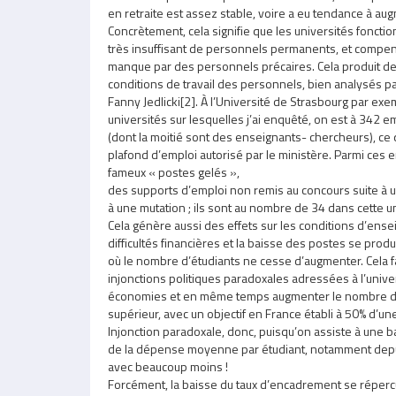
en retraite est assez stable, voire a eu tendance à au
Concrètement, cela signifie que les universités fonc
très insuffisant de personnels permanents, et compen
manque par des personnels précaires. Cela produit des
conditions de travail des personnels, bien analysés p
Fanny Jedlicki[2]. À l’Université de Strasbourg par exe
universités sur lesquelles j’ai enquêté, on est à 342 e
(dont la moitié sont des enseignants- chercheurs), ce q
plafond d’emploi autorisé par le ministère. Parmi ces em
fameux « postes gelés »,
des supports d’emploi non remis au concours suite à un
à une mutation ; ils sont au nombre de 34 dans cette un
Cela génère aussi des effets sur les conditions d’ens
difficultés financières et la baisse des postes se pro
où le nombre d’étudiants ne cesse d’augmenter. Cela fa
injonctions politiques paradoxales adressées à l’universi
économies et en même temps augmenter le nombre de
supérieur, avec un objectif en France établi à 50% d’u
Injonction paradoxale, donc, puisqu’on assiste à une b
de la dépense moyenne par étudiant, notamment depu
avec beaucoup moins !
Forcément, la baisse du taux d’encadrement se réperc