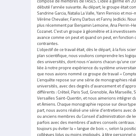
composé de membres de l’ASES. L’idée a germé en 201
débuté l’année suivante. Au départ, le groupe était c
Sandrine Garcia, Natalia La Valle, Yann Renisio et moi
Vérène Chevalier, Fanny Darbus et Fanny Jedlicki. Nous
plus récemment par Benjamin Lemoine, Ana Perrin-Her
Cozanet. C’est un groupe à géométrie et à investisse
avance comme on peut et quand on peut, en fonction 
contraintes.
L’objectif de ce travail était, dès le départ, à la fois sci
plan scientifique, nous voulions comprendre les logiq
des universités, dont nous n’avions chacun qu’une con
liée à notre propre expérience du système universitai
que nous avions nommé ce groupe de travail « Comptes
L’enquête repose sur une série de monographies réal
universités, avec des degrés d’avancement et d’app
différents : Créteil, Paris Sud, Grenoble, Aix Marseille,
Versailles Saint-Quentin, et nous aimerions intégrer dan
et Amiens. Chaque monographie repose sur deux types
part, nous avons réalisé une série d’entretiens avec
ou anciens membres du Conseil d’administration de leur
parfois avec des membres d’autres conseils centraux.
toujours pu éviter la « langue de bois », selon la posit
collègues (plus ou moins impliqués, à titre personnel 