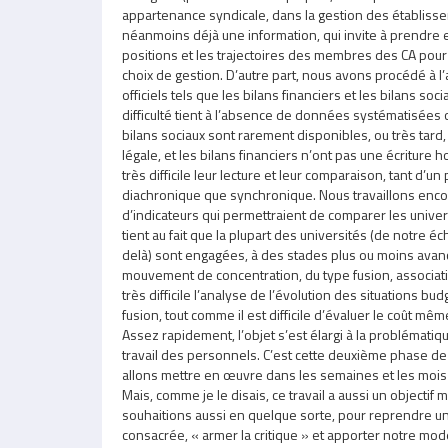
appartenance syndicale, dans la gestion des établisse
néanmoins déjà une information, qui invite à prendre
positions et les trajectoires des membres des CA pou
choix de gestion. D’autre part, nous avons procédé à
officiels tels que les bilans financiers et les bilans sociau
difficulté tient à l’absence de données systématisées
bilans sociaux sont rarement disponibles, ou très tard, 
légale, et les bilans financiers n’ont pas une écriture
très difficile leur lecture et leur comparaison, tant d’un
diachronique que synchronique. Nous travaillons encore
d’indicateurs qui permettraient de comparer les universite
tient au fait que la plupart des universités (de notre é
delà) sont engagées, à des stades plus ou moins avan
mouvement de concentration, du type fusion, associat
très difficile l’analyse de l’évolution des situations bu
fusion, tout comme il est difficile d’évaluer le coût mê
Assez rapidement, l’objet s’est élargi à la problémati
travail des personnels. C’est cette deuxième phase de
allons mettre en œuvre dans les semaines et les mois
Mais, comme je le disais, ce travail a aussi un objectif mi
souhaitions aussi en quelque sorte, pour reprendre u
consacrée, « armer la critique » et apporter notre mod