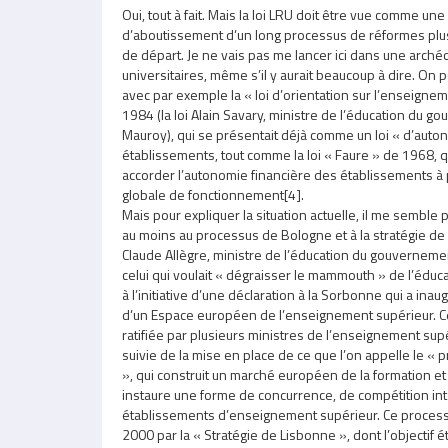
Oui, tout à fait. Mais la loi LRU doit être vue comme un
d’aboutissement d’un long processus de réformes pl
de départ. Je ne vais pas me lancer ici dans une arche
universitaires, même s’il y aurait beaucoup à dire. On 
avec par exemple la « loi d’orientation sur l’enseignem
1984 (la loi Alain Savary, ministre de l’éducation du 
Mauroy), qui se présentait déjà comme un loi « d’aut
établissements, tout comme la loi « Faure » de 1968, qui
accorder l’autonomie financière des établissements à 
globale de fonctionnement[4].
Mais pour expliquer la situation actuelle, il me semble
au moins au processus de Bologne et à la stratégie d
Claude Allègre, ministre de l’éducation du gouverneme
celui qui voulait « dégraisser le mammouth » de l’éducat
à l’initiative d’une déclaration à la Sorbonne qui a inau
d’un Espace européen de l’enseignement supérieur. Cett
ratifiée par plusieurs ministres de l’enseignement sup
suivie de la mise en place de ce que l’on appelle le «
», qui construit un marché européen de la formation et
instaure une forme de concurrence, de compétition int
établissements d’enseignement supérieur. Ce processus
2000 par la « Stratégie de Lisbonne », dont l’objectif é