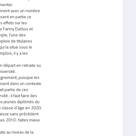
gmenter.
tionnent avec un nombre
sent en partie ce
 effets sur les
ar Fanny Darbus et
mple, l’une des
mplois de titulaires
ui la situe sous le
plois, il y a les
 départ en retraite ou
iversité.
eignement, puisque les
duisent dans un contexte
it partie de ces
té : il faut faire des
 jeunes diplômés du
ne classe d’âge en 2020.
aisse sans précédent
is 2010 : faites mieux
ute au niveau de la