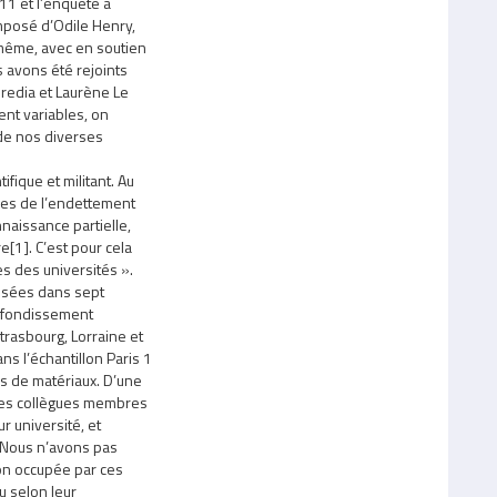
1 et l’enquête a
omposé d’Odile Henry,
-même, avec en soutien
 avons été rejoints
edia et Laurène Le
ment variables, on
de nos diverses
entifique et militant. Au
ues de l’endettement
naissance partielle,
re[1]. C’est pour cela
 des universités ».
isées dans sept
rofondissement
 Strasbourg, Lorraine et
s l’échantillon Paris 1
 de matériaux. D’une
 des collègues membres
 université, et
 Nous n’avons pas
ion occupée par ces
ou selon leur