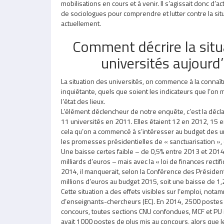
mobilisations en cours et à venir. Il s’agissait donc d’
de sociologues pour comprendre et lutter contre la si
actuellement.
Comment décrire la sit
universités aujourd’
La situation des universités, on commence à la connaît
inquiétante, quels que soient les indicateurs que l’on
l’état des lieux.
L’élément déclencheur de notre enquête, c’est la décla
11 universités en 2011. Elles étaient 12 en 2012, 15
cela qu’on a commencé à s’intéresser au budget des uni
les promesses présidentielles de « sanctuarisation », c
Une baisse certes faible – de 0,5% entre 2013 et 2014
milliards d’euros – mais avec la « loi de finances rectif
2014, il manquerait, selon la Conférence des Présiden
millions d’euros au budget 2015, soit une baisse de 1,
Cette situation a des effets visibles sur l’emploi, not
d’enseignants-chercheurs (EC). En 2014, 2500 postes o
concours, toutes sections CNU confondues, MCF et PU in
avait 1000 postes de plus mis au concours, alors que 