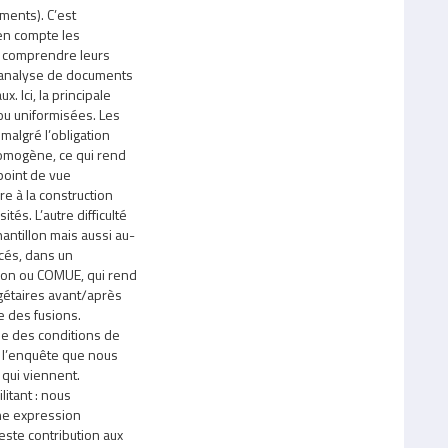
ments). C’est
 en compte les
r comprendre leurs
 l’analyse de documents
x. Ici, la principale
 ou uniformisées. Les
malgré l’obligation
 homogène, ce qui rend
 point de vue
 à la construction
́s. L’autre difficulté
chantillon mais aussi au-
cés, dans un
ion ou COMUE, qui rend
dgétaires avant/après
me des fusions.
que des conditions de
 l’enquête que nous
 qui viennent.
litant : nous
ne expression
este contribution aux