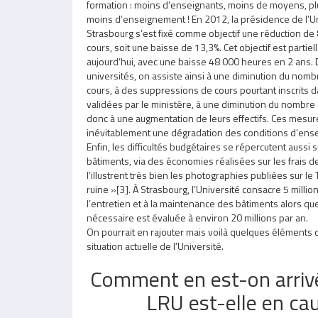
formation : moins d’enseignants, moins de moyens, plus
moins d’enseignement ! En 2012, la présidence de l’Un
Strasbourg s’est fixé comme objectif une réduction d
cours, soit une baisse de 13,3%. Cet objectif est partiel
aujourd’hui, avec une baisse 48 000 heures en 2 ans
universités, on assiste ainsi à une diminution du no
cours, à des suppressions de cours pourtant inscrits 
validées par le ministère, à une diminution du nombr
donc à une augmentation de leurs effectifs. Ces mesu
inévitablement une dégradation des conditions d’ens
Enfin, les difficultés budgétaires se répercutent aussi 
bâtiments, via des économies réalisées sur les frai
l’illustrent très bien les photographies publiées sur le
ruine »[3]. À Strasbourg, l’Université consacre 5 millio
l’entretien et à la maintenance des bâtiments alors qu
nécessaire est évaluée à environ 20 millions par an.
On pourrait en rajouter mais voilà quelques éléments q
situation actuelle de l’Université.
Comment en est-on arrivé 
LRU est-elle en ca