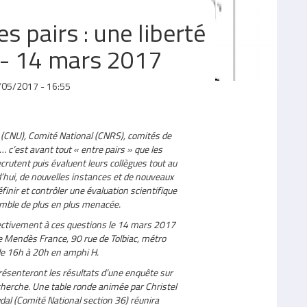
es pairs : une liberté
? - 14 mars 2017
/05/2017 - 16:55
 (CNU), Comité National (CNRS), comités de
… c’est avant tout « entre pairs » que les
ecrutent puis évaluent leurs collègues tout au
rd’hui, de nouvelles instances et de nouveaux
finir et contrôler une évaluation scientifique
mble de plus en plus menacée.
llectivement à ces questions le 14 mars 2017
rre Mendès France, 90 rue de Tolbiac, métro
de 16h à 20h en amphi H.
 présenteront les résultats d’une enquête sur
cherche. Une table ronde animée par Christel
al (Comité National section 36) réunira