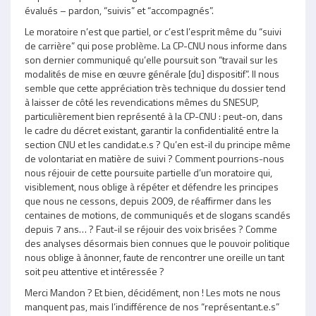
évalués – pardon, “suivis” et “accompagnés”.
Le moratoire n’est que partiel, or c’est l’esprit même du “suivi
de carrière” qui pose problème. La CP-CNU nous informe dans
son dernier communiqué qu’elle poursuit son “travail sur les
modalités de mise en œuvre générale [du] dispositif”. Il nous
semble que cette appréciation très technique du dossier tend
à laisser de côté les revendications mêmes du SNESUP,
particulièrement bien représenté à la CP-CNU : peut-on, dans
le cadre du décret existant, garantir la confidentialité entre la
section CNU et les candidat.e.s ? Qu’en est-il du principe même
de volontariat en matière de suivi ? Comment pourrions-nous
nous réjouir de cette poursuite partielle d’un moratoire qui,
visiblement, nous oblige à répéter et défendre les principes
que nous ne cessons, depuis 2009, de réaffirmer dans les
centaines de motions, de communiqués et de slogans scandés
depuis 7 ans… ? Faut-il se réjouir des voix brisées ? Comme
des analyses désormais bien connues que le pouvoir politique
nous oblige à ânonner, faute de rencontrer une oreille un tant
soit peu attentive et intéressée ?
Merci Mandon ? Et bien, décidément, non ! Les mots ne nous
manquent pas, mais l’indifférence de nos “représentant.e.s”