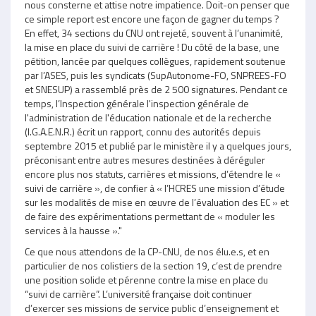
nous consterne et attise notre impatience. Doit-on penser que
ce simple report est encore une façon de gagner du temps ?
En effet, 34 sections du CNU ont rejeté, souvent à l’unanimité,
la mise en place du suivi de carrière ! Du côté de la base, une
pétition, lancée par quelques collègues, rapidement soutenue
par l’ASES, puis les syndicats (SupAutonome-FO, SNPREES-FO
et SNESUP) a rassemblé près de 2 500 signatures. Pendant ce
temps, l’Inspection générale l'inspection générale de
l'administration de l'éducation nationale et de la recherche
(I.G.A.E.N.R.) écrit un rapport, connu des autorités depuis
septembre 2015 et publié par le ministère il y a quelques jours,
préconisant entre autres mesures destinées à déréguler
encore plus nos statuts, carrières et missions, d’étendre le «
suivi de carrière », de confier à « l’HCRES une mission d’étude
sur les modalités de mise en œuvre de l’évaluation des EC » et
de faire des expérimentations permettant de « moduler les
services à la hausse »."
Ce que nous attendons de la CP-CNU, de nos élu.e.s, et en
particulier de nos colistiers de la section 19, c’est de prendre
une position solide et pérenne contre la mise en place du
“suivi de carrière”. L’université française doit continuer
d’exercer ses missions de service public d’enseignement et