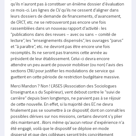
qu’ils n’auront pas à constituer un énième dossier d’évaluation
ce mois-ci. Les lignes de CV qu’ils ne cessent d’aligner dans
leurs dossiers de demande de financements, d’avancement,
de CRCT, etc. ne se retrouveront pas encore une fois
rassemblées dans un nouveau rapport d’activité : les
“publications dans des revues – avec ou sans – comité de
lecture”, les “enseignements dispensés”, les ouvrages “parus”
et “à paraître”, etc. ne devront pas être encore une fois
recomptés. Ils ne seront pas transmis cette année au
président de leur établissement. Celui-ci devra encore
attendre un peu avant de pouvoir mobiliser (ou non) l’avis des
sections CNU pour justifier les modulations de service qui
guettent en cette période de restriction budgétaire massive.
Merci Mandon ? Non ! L’ASES (Association des Sociologues
Enseignant.e.s du Supérieur), vent debout contre le “suivi de
carrière” depuis bien longtemps, ne parvient pas à se réjouir
de cette nouvelle. En effet, si la majorité des EC ne devra
finalement pas se soumettre à ce dispositif, dont on connaît les
possibles dérives sur nos missions, certains devront s’y plier
dès maintenant . Alors même qu’aucun retour d’expérience n’a
été engagé, voilà que le dispositif se déploie en mode
dispersé et que des collègues seront très concrètement