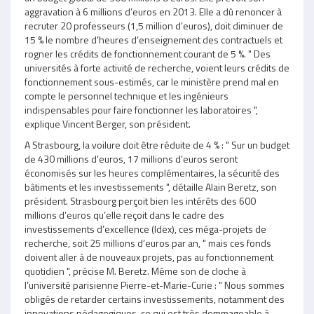
aggravation à 6 millions d’euros en 2013. Elle a dû renoncer à
recruter 20 professeurs (1,5 million d’euros), doit diminuer de
15 % le nombre d’heures d’enseignement des contractuels et
rogner les crédits de fonctionnement courant de 5 %. " Des
universités à forte activité de recherche, voient leurs crédits de
fonctionnement sous-estimés, car le ministère prend mal en
compte le personnel technique et les ingénieurs
indispensables pour faire fonctionner les laboratoires ",
explique Vincent Berger, son président.
A Strasbourg, la voilure doit être réduite de 4 % : " Sur un budget
de 430 millions d’euros, 17 millions d’euros seront
économisés sur les heures complémentaires, la sécurité des
bâtiments et les investissements ", détaille Alain Beretz, son
président. Strasbourg perçoit bien les intérêts des 600
millions d’euros qu’elle reçoit dans le cadre des
investissements d’excellence (Idex), ces méga-projets de
recherche, soit 25 millions d’euros par an, " mais ces fonds
doivent aller à de nouveaux projets, pas au fonctionnement
quotidien ", précise M. Beretz. Même son de cloche à
l’université parisienne Pierre-et-Marie-Curie : " Nous sommes
obligés de retarder certains investissements, notamment des
innovations pédagogiques, ce qui est très dommageable à