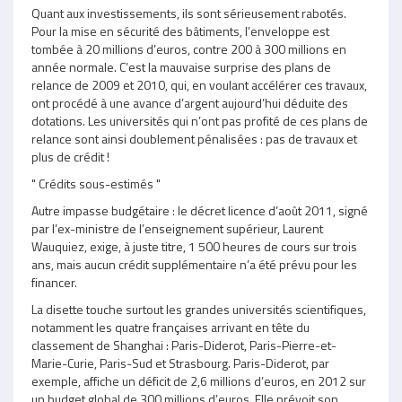
Quant aux investissements, ils sont sérieusement rabotés.
Pour la mise en sécurité des bâtiments, l’enveloppe est
tombée à 20 millions d’euros, contre 200 à 300 millions en
année normale. C’est la mauvaise surprise des plans de
relance de 2009 et 2010, qui, en voulant accélérer ces travaux,
ont procédé à une avance d’argent aujourd’hui déduite des
dotations. Les universités qui n’ont pas profité de ces plans de
relance sont ainsi doublement pénalisées : pas de travaux et
plus de crédit !
" Crédits sous-estimés "
Autre impasse budgétaire : le décret licence d’août 2011, signé
par l’ex-ministre de l’enseignement supérieur, Laurent
Wauquiez, exige, à juste titre, 1 500 heures de cours sur trois
ans, mais aucun crédit supplémentaire n’a été prévu pour les
financer.
La disette touche surtout les grandes universités scientifiques,
notamment les quatre françaises arrivant en tête du
classement de Shanghai : Paris-Diderot, Paris-Pierre-et-
Marie-Curie, Paris-Sud et Strasbourg. Paris-Diderot, par
exemple, affiche un déficit de 2,6 millions d’euros, en 2012 sur
un budget global de 300 millions d’euros. Elle prévoit son