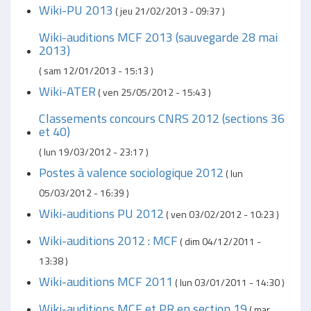
Wiki-PU 2013
(
jeu 21/02/2013 - 09:37
)
Wiki-auditions MCF 2013 (sauvegarde 28 mai
2013)
(
sam 12/01/2013 - 15:13
)
Wiki-ATER
(
ven 25/05/2012 - 15:43
)
Classements concours CNRS 2012 (sections 36
et 40)
(
lun 19/03/2012 - 23:17
)
Postes à valence sociologique 2012
(
lun
05/03/2012 - 16:39
)
Wiki-auditions PU 2012
(
ven 03/02/2012 - 10:23
)
Wiki-auditions 2012 : MCF
(
dim 04/12/2011 -
13:38
)
Wiki-auditions MCF 2011
(
lun 03/01/2011 - 14:30
)
Wiki-auditions MCF et PR en section 19
(
mar