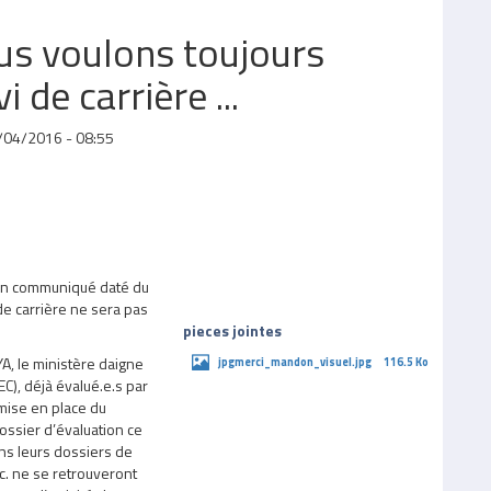
us voulons toujours
i de carrière ...
/04/2016 - 08:55
 un communiqué daté du
e carrière ne sera pas
pieces jointes
YA, le ministère daigne
jpgmerci_mandon_visuel.jpg
116.5 Ko
C), déjà évalué.e.s par
 mise en place du
dossier d’évaluation ce
ans leurs dossiers de
. ne se retrouveront