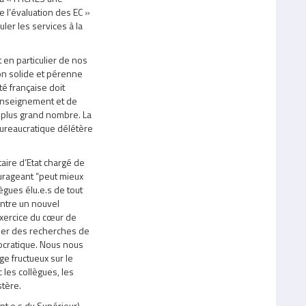
 l’évaluation des EC »
ler les services à la
 en particulier de nos
ion solide et pérenne
té française doit
’enseignement et de
e plus grand nombre. La
bureaucratique délétère
aire d’Etat chargé de
urageant “peut mieux
ègues élu.e.s de tout
ontre un nouvel
exercice du cœur de
ener des recherches de
ocratique. Nous nous
e fructueux sur le
les collègues, les
stère.
nt.e.s du Supérieur)