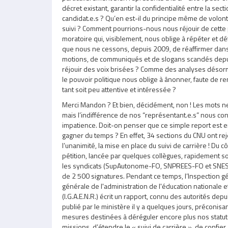
décret existant, garantir la confidentialité entre la sect
candidat.e.s ? Qu’en est-il du principe même de volont
suivi ? Comment pourrions-nous nous réjouir de cette p
moratoire qui, visiblement, nous oblige à répéter et d
que nous ne cessons, depuis 2009, de réaffirmer dans
motions, de communiqués et de slogans scandés depui
réjouir des voix brisées ? Comme des analyses désor
le pouvoir politique nous oblige à ânonner, faute de re
tant soit peu attentive et intéressée ?
Merci Mandon ? Et bien, décidément, non ! Les mots 
mais l’indifférence de nos “représentant.e.s” nous con
impatience. Doit-on penser que ce simple report est 
gagner du temps ? En effet, 34 sections du CNU ont rej
l’unanimité, la mise en place du suivi de carrière ! Du c
pétition, lancée par quelques collègues, rapidement so
les syndicats (SupAutonome-FO, SNPREES-FO et SNES
de 2 500 signatures. Pendant ce temps, l’Inspection gé
générale de l'administration de l'éducation nationale e
(I.G.A.E.N.R.) écrit un rapport, connu des autorités de
publié par le ministère il y a quelques jours, préconisa
mesures destinées à déréguler encore plus nos statuts
missions, d’étendre le « suivi de carrière », de confier