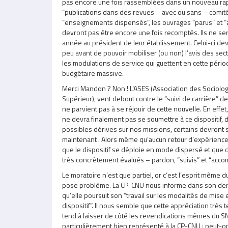
pas encore une fois rassemblées dans un nouveau rappo
“publications dans des revues – avec ou sans – comité 
“enseignements dispensés”, les ouvrages “parus” et “à 
devront pas être encore une fois recomptés. Ils ne se
année au président de leur établissement. Celui-ci de
peu avant de pouvoir mobiliser (ou non) l’avis des sect
les modulations de service qui guettent en cette pério
budgétaire massive.
Merci Mandon ? Non ! L’ASES (Association des Sociolo
Supérieur), vent debout contre le “suivi de carrière” 
ne parvient pas à se réjouir de cette nouvelle. En effet,
ne devra finalement pas se soumettre à ce dispositif, 
possibles dérives sur nos missions, certains devront s
maintenant . Alors même qu’aucun retour d’expérience 
que le dispositif se déploie en mode dispersé et que 
très concrètement évalués – pardon, “suivis” et “acc
Le moratoire n’est que partiel, or c’est l’esprit même du
pose problème. La CP-CNU nous informe dans son de
qu’elle poursuit son “travail sur les modalités de mis
dispositif”. Il nous semble que cette appréciation très
tend à laisser de côté les revendications mêmes du S
particulièrement bien représenté à la CP-CNU : peut-o