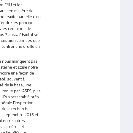
ion CNU et les
ariat en matière de
oursuite partielle d’un
éfendre les principes
 les centaines de
s 7 ans… ? Faut-il se
mais bien connues que
ncontrer une oreille un
ne nous manquent pas,
sterne et attise notre
encore une façon de
eté, souvent à
ôté de la base, une
utenue par l’ASES, puis
UP) a rassemblé près
nérale l'inspection
t de la recherche
puis septembre 2015 et
nt entre autres
, carrières et
 à « l’HCRES une