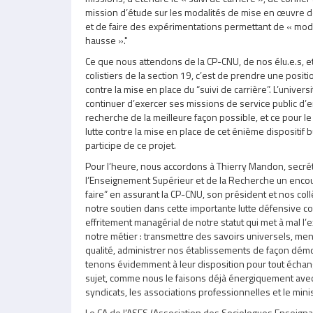
mission d’étude sur les modalités de mise en œuvre de
et de faire des expérimentations permettant de « modu
hausse »."
Ce que nous attendons de la CP-CNU, de nos élu.e.s, et
colistiers de la section 19, c’est de prendre une posit
contre la mise en place du “suivi de carrière”. L’universi
continuer d’exercer ses missions de service public d
recherche de la meilleure façon possible, et ce pour l
lutte contre la mise en place de cet énième dispositif 
participe de ce projet.
Pour l’heure, nous accordons à Thierry Mandon, secrét
l’Enseignement Supérieur et de la Recherche un enco
faire” en assurant la CP-CNU, son président et nos coll
notre soutien dans cette importante lutte défensive c
effritement managérial de notre statut qui met à mal l’
notre métier : transmettre des savoirs universels, m
qualité, administrer nos établissements de façon dém
tenons évidemment à leur disposition pour tout échang
sujet, comme nous le faisons déjà énergiquement avec 
syndicats, les associations professionnelles et le mini
Le CA de l’ASES (Association des Sociologues Enseigna