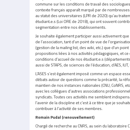
commune sur les conditions de travail des sociologues,
contexte français apparaît marqué par de nombreuses 
au statut des universitaires (LPR de 2020) qu’au trait
étudiant.e.s (Loi ORE de 2018), qui ont souvent contribu
segmentation entre nos établissements.
Je souhaite également participer aussi activement que
de l’association, tant d’un point de vue de l’organisatio
(gestion de la mailing list, des wiki, etc.) que d’un poin
propositions liées à nos activités pédagogiques, et ce 
conditions d’accueil de nos étudiant.e.s (département
aussi de STAPS, de sciences de l’éducation, d’AES, IUT, I
L’ASES s’est également imposé comme un espace esse
débats autour de questions comme la précarité, la réfo
maintien de nos instances nationales (CNU, CoNRS, etc
avec les collègues d’autres associations professionnelle
syndicats. Toutes ces activités me semblent indispensa
l’avenir de la discipline et c’est à ce titre que je souhai
contribuer à l’activité de ses membres.
Romain Pudal (renouvellement)
Chargé de recherche au CNRS, au sein du laboratoire Cer