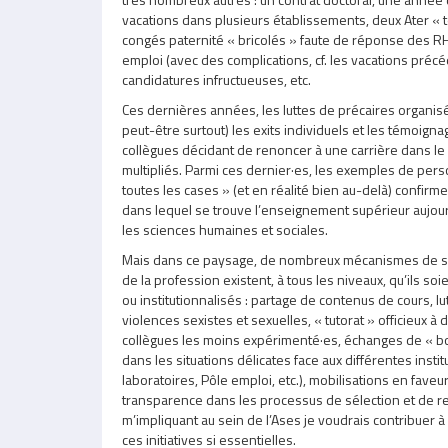
vacations dans plusieurs établissements, deux Ater « 
congés paternité « bricolés » faute de réponse des RH
emploi (avec des complications, cf. les vacations préc
candidatures infructueuses, etc.
Ces dernières années, les luttes de précaires organisé
peut-être surtout) les exits individuels et les témoign
collègues décidant de renoncer à une carrière dans le
multipliés. Parmi ces dernier·es, les exemples de per
toutes les cases » (et en réalité bien au-delà) confirment
dans lequel se trouve l’enseignement supérieur aujou
les sciences humaines et sociales.
Mais dans ce paysage, de nombreux mécanismes de so
de la profession existent, à tous les niveaux, qu’ils s
ou institutionnalisés : partage de contenus de cours, lu
violences sexistes et sexuelles, « tutorat » officieux à
collègues les moins expérimenté·es, échanges de « b
dans les situations délicates face aux différentes instit
laboratoires, Pôle emploi, etc.), mobilisations en faveu
transparence dans les processus de sélection et de re
m’impliquant au sein de l’Ases je voudrais contribuer à f
ces initiatives si essentielles.