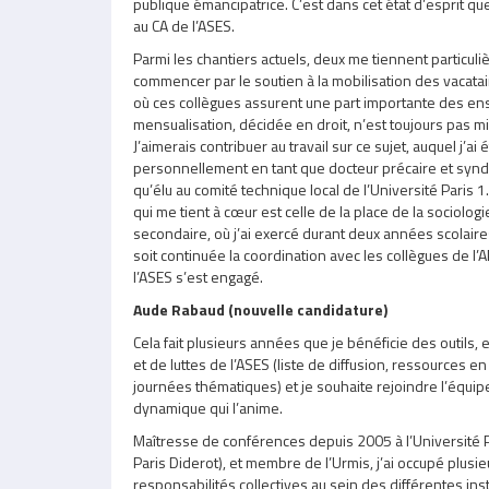
publique émancipatrice. C’est dans cet état d’esprit que
au CA de l’ASES.
Parmi les chantiers actuels, deux me tiennent particul
commencer par le soutien à la mobilisation des vacata
où ces collègues assurent une part importante des en
mensualisation, décidée en droit, n’est toujours pas m
J’aimerais contribuer au travail sur ce sujet, auquel j’ai
personnellement en tant que docteur précaire et synd
qu’élu au comité technique local de l’Université Paris 
qui me tient à cœur est celle de la place de la sociolo
secondaire, où j’ai exercé durant deux années scolaire
soit continuée la coordination avec les collègues de l’
l’ASES s’est engagé.
Aude Rabaud (nouvelle candidature)
Cela fait plusieurs années que je bénéficie des outils,
et de luttes de l’ASES (liste de diffusion, ressources en 
journées thématiques) et je souhaite rejoindre l’équi
dynamique qui l’anime.
Maîtresse de conférences depuis 2005 à l’Université Pa
Paris Diderot), et membre de l’Urmis, j’ai occupé plusie
responsabilités collectives au sein des différentes in