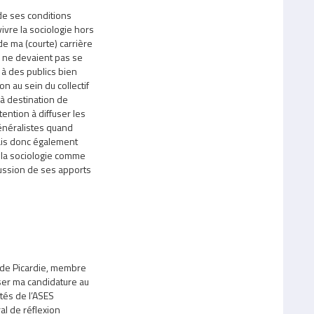
de ses conditions
vivre la sociologie hors
de ma (courte) carrière
s ne devaient pas se
s à des publics bien
n au sein du collectif
 à destination de
ntion à diffuser les
énéralistes quand
rais donc également
t la sociologie comme
scussion de ses apports
 de Picardie, membre
ser ma candidature au
ités de l’ASES
l de réflexion