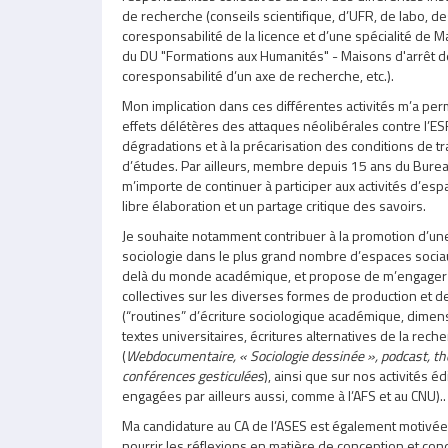
de recherche (conseils scientifique, d’UFR, de labo, 
coresponsabilité de la licence et d’une spécialité de M
du DU "Formations aux Humanités" - Maisons d'arrêt de
coresponsabilité d’un axe de recherche, etc.).
Mon implication dans ces différentes activités m’a per
effets délétères des attaques néolibérales contre l’ES
dégradations et à la précarisation des conditions de tra
d’études. Par ailleurs, membre depuis 15 ans du Bureau
m’importe de continuer à participer aux activités d’es
libre élaboration et un partage critique des savoirs.
Je souhaite notamment contribuer à la promotion d’une
sociologie dans le plus grand nombre d’espaces sociaux
delà du monde académique, et propose de m’engager 
collectives sur les diverses formes de production et d
(“routines” d’écriture sociologique académique, dimen
textes universitaires, écritures alternatives de la rech
(
Webdocumentaire, « Sociologie dessinée », podcast, t
conférences gesticulées
), ainsi que sur nos activités éd
engagées par ailleurs aussi, comme à l’AFS et au CNU)..
Ma candidature au CA de l’ASES est également motivée
nourrir les réflexions en matière de conception et con