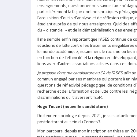
enseignements, questionner nos savoir-faire pédagog
particulièrement la façon dont nos pratiques pédagog
l’acquisition d’
outils d'analyse et de réflexion critique
, 
étudiant auprès de qui nous enseignons. Quid des ef
du « distanciel » et de la dématérialisation des ensei
Il me semble enfin important que l’ASES continue de co
et actions de lutte contre les traitements inégalitaires
le monde académique, notamment le racisme ou les iné
en fonction de l’ethnicité et la religion en développan
liens avec d’autres associations actives dans ces doma
Je propose donc ma candidature au CA de l’ASES afin de 
commun engagé par ses membres qui portent à un nivea
questions de réflexivité pédagogique, de conditions d’
recherche et de la formation et de lutte contre les inég
discriminations qui traversent l’ESR.
Hugo Touzet (nouvelle candidature)
Docteur en sociologie depuis 2021, je suis actuelleme
postdoctorant au sein du Cermes3.
Mon parcours, depuis mon inscription en thèse en 20
très nombreux autres : un contrat doctoral, une anné