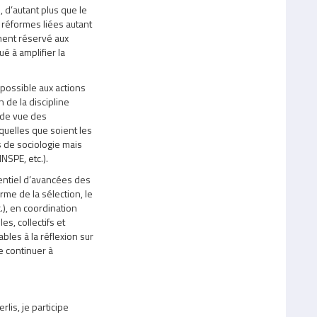
 d’autant plus que le
réformes liées autant
ement réservé aux
é à amplifier la
 possible aux actions
n de la discipline
t de vue des
quelles que soient les
s de sociologie mais
NSPE, etc.).
ntiel d’avancées des
rme de la sélection, le
.), en coordination
s, collectifs et
bles à la réflexion sur
te continuer à
lis, je participe