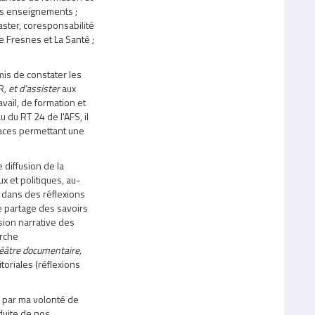
des enseignements ;
aster, coresponsabilité
 Fresnes et La Santé ;
mis de constater les
R
,
et d’assister
aux
vail, de formation et
 du RT 24 de l'AFS, il
paces permettant une
 diffusion de la
 et politiques, au-
dans des réflexions
e partage des savoirs
sion narrative des
erche
héâtre documentaire,
itoriales (réflexions
 par ma volonté de
duite de nos