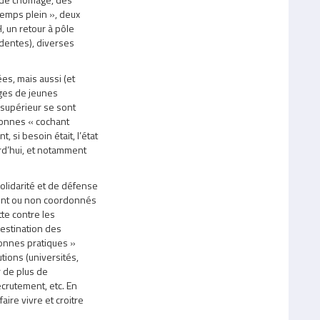
temps plein », deux
, un retour à pôle
édentes), diverses
es, mais aussi (et
ages de jeunes
 supérieur se sont
sonnes « cochant
, si besoin était, l’état
rd’hui, et notamment
lidarité et de défense
oient ou non coordonnés
tte contre les
 destination des
onnes pratiques »
utions (universités,
r de plus de
crutement, etc. En
aire vivre et croitre