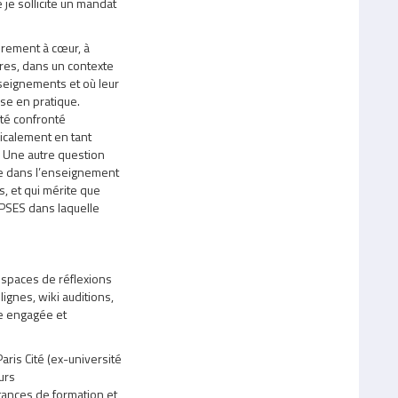
 je sollicite un mandat
ièrement à cœur, à
ires, dans un contexte
seignements et où leur
ise en pratique.
 été confronté
icalement en tant
1. Une autre question
gie dans l’enseignement
s, et qui mérite que
APSES dans laquelle
 espaces de réflexions
lignes, wiki auditions,
pe engagée et
ris Cité (ex-université
urs
stances de formation et