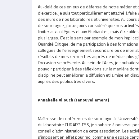
Au-delà de ces enjeux de défense de notre métier et 
d’exercice, je suis tout particulièrement attaché à faire 
des murs de nos laboratoires et universités. Au cours 
de sociologue, j’ai toujours considéré que nos activité
limiter aux collègues et aux étudiant·es, mais être utile
plus larges. C’est le sens par exemple de mon implicatio
Quantité Critique, de ma participation à des formations
collègues de l’enseignement secondaire ou de mon atte
résultats de mes recherches auprès de médias plus g
l’occasion se présente. Au sein de l’Ases, je souhaite
pouvoir participer à des réflexions sur la manière don
discipline peut améliorer la diffusion et la mise en di
auprès des publics très divers.
Annabelle Allouch (renouvellement)
Maîtresse de conférences de sociologie à l’Université
du laboratoire CURAPP-ESS, je souhaite à nouveau po
conseil d’administration de cette association. Les activ
s’imposent en effet pour moi comme une espace centra