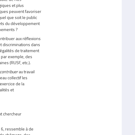
iques et plus
iques peuvent favoriser
quel que soit le public
fets du développement
gnements ?
ntribuer aux réflexions
 et discriminations dans
galités de traitement
t, par exemple, des
ines (RUSF, etc.).
contribuer
au travail
u collectif les
exercice de la
alités et
nt chercheur
16, ressemble à de
e de chômage, des