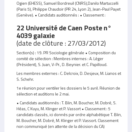
Ogien (EHESS), Samuel Bordreuil (CNRS),Danilo Martuccelli
(Paris 5), Philippe Chaudoir (PR 24, Lyon 2), Jean-Paul Payet
(Genève). • Candidats auditionnés : • Classement :
22 Université de Caen Poste n°
4039 galaxie
(date de clôture : 27/03/2012)
Section(s) : 19. PR Sociologie générale • Composition du
comité de sélection : Membres internes : A. Léger
(Président), S. Juan, V-Pr., D. Beynier. et C. Papilloud.
Les membres externes : C. Delcroix, D. Desjeux, M. Lianos et
S. Schehr.
1e réunion pour ventiler les dossiers le 5 avril. Réunion de
sélection et auditions le 2 mai.
• Candidats auditionnés : T. Blin, M. Boucher, M. Dobré, S.
Héas, C Kuyu, M. Klinger et P. Vassort • Classement : 5
candidats classés, ici donnés par ordre alphabétique T. Blin,
M. Boucher, M. Dobré, M. Klinger et P. Vassort. Classement
non communiqué (en attente de la décision du CA)