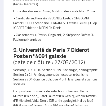
(Paris-Descartes).
Etude des dossiers : 4 mai, Audition des candidats : 21 mai
• Candidats auditionnés : BUCAILLE Laetitia CINGOLANI
Patrick DUFOIX Stéphane FERRARESE Estelle HANNIQUE ép.
JOBERT Fabienne MERKLEN Denis
• Classement : 1. Patrick Cingolani ; 2. Stéphane Dufoix; 3.
Fabienne Hannique
9. Université de Paris 7 Diderot
Poste n°4091 galaxie
(date de clôture : 27/03/2012)
Section(s) : PR1810 Section 1 : 19-Sociologie, démographie
Section 2 : 24-Aménagement de l'espace, urbanisme
Section 3 : 04-Science politique Profil : Energies et sciences
sociales
Composition du comité de sélection : Internes : Numa
Murard (PR socio), Faret Laurent (PR Géo ?), Arnoux Mathieu
(PR Histoire), Vidal Denis (DR anthropologie), Halloy José
(PR Physique), Kupiec Anne (PR sociologie). Externes :