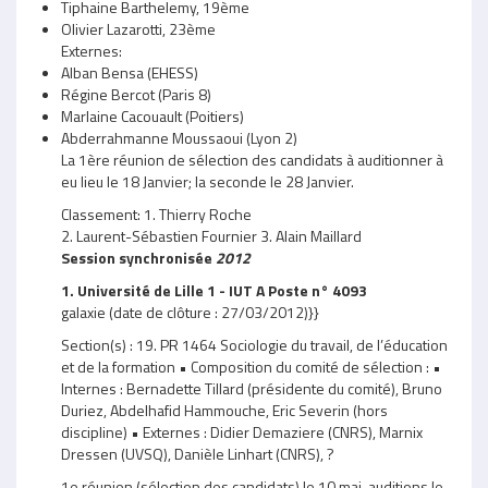
Tiphaine Barthelemy, 19ème
Olivier Lazarotti, 23ème
Externes:
Alban Bensa (EHESS)
Régine Bercot (Paris 8)
Marlaine Cacouault (Poitiers)
Abderrahmanne Moussaoui (Lyon 2)
La 1ère réunion de sélection des candidats à auditionner à
eu lieu le 18 Janvier; la seconde le 28 Janvier.
Classement: 1. Thierry Roche
2. Laurent-Sébastien Fournier 3. Alain Maillard
Session synchronisée
2012
1. Université de Lille 1 - IUT A Poste n° 4093
galaxie (date de clôture : 27/03/2012)}}
Section(s) : 19. PR 1464 Sociologie du travail, de l’éducation
et de la formation • Composition du comité de sélection : •
Internes : Bernadette Tillard (présidente du comité), Bruno
Duriez, Abdelhafid Hammouche, Eric Severin (hors
discipline) • Externes : Didier Demaziere (CNRS), Marnix
Dressen (UVSQ), Danièle Linhart (CNRS), ?
1e réunion (sélection des candidats) le 10 mai, auditions le