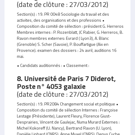
(date de clôture : 27/03/2012)
Section(s) : 19. PR 0048 Sociologie du travail et des
activites, des organisations et des professions •
Composition du comité de sélection : président G. Herreros
Membres internes : P. Rozenblatt, JC Rabier, G. Herreros, B.
Ravon membres externes: Evrard ( Lyon3), A. Blanc
(Grenoble) S. Scher (Savoie), P. Bouffartigue (Aix en
Provence). examen des dossiers : 24 avril, auditions 16
mai.
• Candidats auditionnés : • Classement :
8. Université de Paris 7 Diderot,
Poste n° 4053 galaxie
(date de clôture : 27/03/2012)
Section(s) : 19. PR2084 Changement social et politique •
Composition du comité de sélection Internes : Françoise
Lestage (Présidente), Laurent Fleury, Florence Giust-
Desprairies, Vincent de Gaulejac, Numa Murard Externes :
Michel Kokoreff (U. Nancy), Bertrand Ravon (U. Lyon),
Danièle Linhard (CNRS), Anne Muxel (CNRS), Denys Cuche