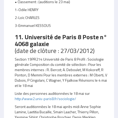
• Classement : (auditions le 23 mai)
1-Odile HENRY
2-Loïc CHARLES
3-Emmanuel KESSOUS
11. Université de Paris 8 Poste n°
4068 galaxie
(date de clôture : 27/03/2012)
Section 19PR214 Université de Paris 8 Profil : Sociologie
générale Composition du comité de sélection : Pour les
membres internes : R. Bercot; A. Deboulet, M Kokoreff, R
Ponton, D Memmi Pour les membres externes : M Oberti, V
Dubois, P Cingolani, C Wagner, Y Fijalkow Réunions le 4 mai
et le 18 mai
Liste des personnes auditionnées le 18 mai sur
http://www2.univ-paris8.fr/sociologie/
Seront auditionnées le 18 mai après midi Anne Sophie
Lamine, Laetitia Bucaille, Smain Laacher, Thierry Pillon,
Yasmine Siblot, Christophe Brochier, Denis Merklen