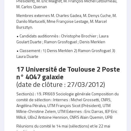
Président), M. Eric Maigret, M. François Michel Letourneau,
M. Carlos Quenan
Membres externes M. Charles Gadea, M. Denys Cuche, M.
Danilo Martucelli, Mme Françoise Lestage, M. Marcel
Bursztyn.
• Candidats auditionnés : Christophe Brochier ; Laura
Goulart Duarte ; Ramon Grosfoguel ; Denis Merklen
• Classement : 1) Denis Merklen 2) Ramon Grosfoguel 3)
Laura Duarte
17 Université de Toulouse 2 Poste
n° 4047 galaxie
(date de clôture : 27/03/2012)
Section(s) : 19. PR669 Sociologie générale Composition du
comité de sélection : Internes : Michel Grossetti, CNRS,
Angélina Péralva, UTM François Sicot (Président), UTM
MArie-Christine Zelem, UTM Externes : Eric Darras, IEP Eric
MAcé, UBx2 Antoine Hennion, CNRS Alain Quemin, UP8
Réunions du comité le 14 mai (sélections) et le 22 mai