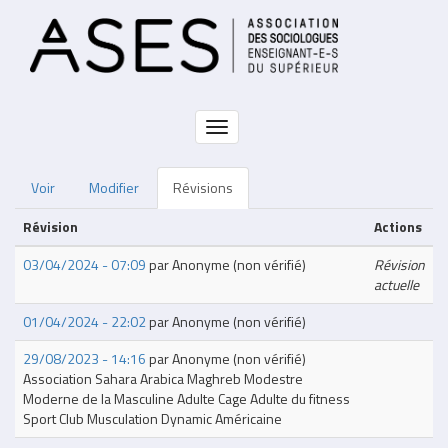
Aller
au
contenu
principal
Toggle
navigation
Voir
Modifier
Révisions
Primary
tabs
Révision
Actions
03/04/2024 - 07:09
par
Anonyme (non vérifié)
Révision
actuelle
01/04/2024 - 22:02
par
Anonyme (non vérifié)
29/08/2023 - 14:16
par
Anonyme (non vérifié)
Association Sahara Arabica Maghreb Modestre
Moderne de la Masculine Adulte Cage Adulte du fitness
Sport Club Musculation Dynamic Américaine