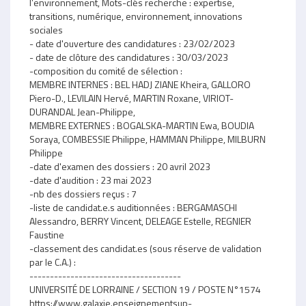
l’environnement, Mots-clés recherche : expertise,
transitions, numérique, environnement, innovations
sociales
- date d'ouverture des candidatures : 23/02/2023
- date de clôture des candidatures : 30/03/2023
-composition du comité de sélection :
MEMBRE INTERNES : BEL HADJ ZIANE Kheira, GALLORO
Piero-D., LEVILAIN Hervé, MARTIN Roxane, VIRIOT-
DURANDAL Jean-Philippe,
MEMBRE EXTERNES : BOGALSKA-MARTIN Ewa, BOUDIA
Soraya, COMBESSIE Philippe, HAMMAN Philippe, MILBURN
Philippe
-date d'examen des dossiers : 20 avril 2023
-date d'audition : 23 mai 2023
-nb des dossiers reçus : 7
-liste de candidat.e.s auditionnées : BERGAMASCHI
Alessandro, BERRY Vincent, DELEAGE Estelle, REGNIER
Faustine
-classement des candidat.es (sous réserve de validation
par le C.A.) :
-------------------------------------
UNIVERSITÉ DE LORRAINE / SECTION 19 / POSTE N°1574
https://www.galaxie.enseignementsup-