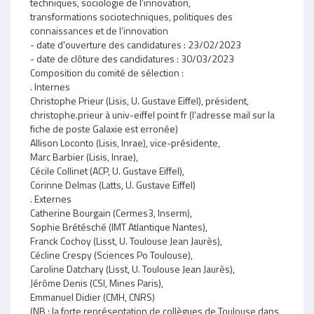
techniques, sociologie de l’innovation,
transformations sociotechniques, politiques des
connaissances et de l’innovation
- date d'ouverture des candidatures : 23/02/2023
- date de clôture des candidatures : 30/03/2023
Composition du comité de sélection :
. Internes
Christophe Prieur (Lisis, U. Gustave Eiffel), président,
christophe.prieur à univ-eiffel point fr (l'adresse mail sur la
fiche de poste Galaxie est erronée)
Allison Loconto (Lisis, Inrae), vice-présidente,
Marc Barbier (Lisis, Inrae),
Cécile Collinet (ACP, U. Gustave Eiffel),
Corinne Delmas (Latts, U. Gustave Eiffel)
. Externes
Catherine Bourgain (Cermes3, Inserm),
Sophie Brétésché (IMT Atlantique Nantes),
Franck Cochoy (Lisst, U. Toulouse Jean Jaurès),
Cécline Crespy (Sciences Po Toulouse),
Caroline Datchary (Lisst, U. Toulouse Jean Jaurès),
Jérôme Denis (CSI, Mines Paris),
Emmanuel Didier (CMH, CNRS)
(NB : la forte représentation de collègues de Toulouse dans