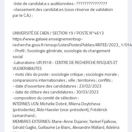
-liste de candidat.e.s auditionnées : ???????????????
-classement des candidat.es (sous réserve de validation
par le C.A.) :
UNIVERSITÉ DE CAEN / SECTION 19 / POSTE N°4613
https://www.galaxie.enseignementsup-
recherche.gouv.fr/ensup/ListesPostesPublies/ANTEE/2023_1/
- Profil : Sociologie générale, sociologie du changement
social
-Laboratoire: UR3918 - CENTRE DE RECHERCHE RISQUES ET
VULNERABILITES
- mots clés du poste : sociologie critique ; sociologie morale ;
comparaisons internationales ; ville ; territoires ; conflits ;
- date d'ouverture des candidatures : 23/02/2023
- date de clôture des candidatures : 30/03/2023
-composition du comité de sélection :
INTERNES UCN: Michelle Dobré, Milena Doytcheva
(présidente), Aldo Haesler (vice-président), Frédérick
Lemarchand ;
MEMBRES EXTERNES: Marie-Anne Dujarier, Yankel Fijalkow,
Gérald Gaglio, Guillaume Le Blanc, Alexandre Mallard, Adelina