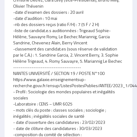
Olivier Thévenin
-date d'examen des dossiers : 20 avril
-date d'audition : 10 mai
-nb des dossiers reçus (ratio F/H) : 7 (5 F / 2 H)
-liste de candidat.e.s auditionnées : Trigeaud Sophie-
Hélène, Sauvayre Romy, Le Bechec Mariannig, Garcia
Sandrine, Chevenez Alain, Berry Vincent
-classement des candidat.es (sous réserve de validation
par le C.A.) : 1. Sandrine Garcia, 2. Vincent Berry, 3. Sophie
Hélène Trigeaud, 4. Romy Sauvayre, 5. Mariannig Le Bechec
-------------------------------------
NANTES UNIVERSITÉ / SECTION 19 / POSTE N°100
https://www.galaxie.enseignementsup-
recherche.gouv.fr/ensup/ListesPostesPublies/ANTEE/2023_1
- Profil : Sociologie des mondes populaires et inégalités
sociales
-Laboratoire : CENS – UMR 6025
- mots clés du poste : classes sociales ; sociologie ;
inégalités ; inégalités sociales de santé
- date d'ouverture des candidatures : 23/02/2023
- date de clôture des candidatures : 30/03/2023
-composition du comité de sélection :