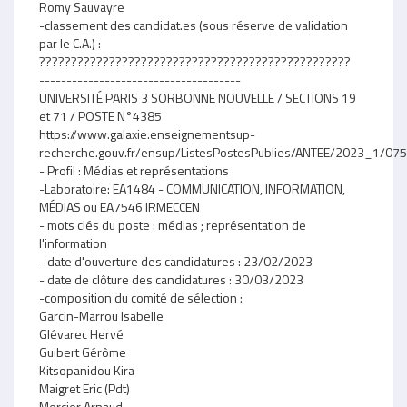
Romy Sauvayre
-classement des candidat.es (sous réserve de validation
par le C.A.) :
?????????????????????????????????????????????????
-------------------------------------
UNIVERSITÉ PARIS 3 SORBONNE NOUVELLE / SECTIONS 19
et 71 / POSTE N°4385
https://www.galaxie.enseignementsup-
recherche.gouv.fr/ensup/ListesPostesPublies/ANTEE/2023_1/
- Profil : Médias et représentations
-Laboratoire: EA1484 - COMMUNICATION, INFORMATION,
MÉDIAS ou EA7546 IRMECCEN
- mots clés du poste : médias ; représentation de
l'information
- date d'ouverture des candidatures : 23/02/2023
- date de clôture des candidatures : 30/03/2023
-composition du comité de sélection :
Garcin-Marrou Isabelle
Glévarec Hervé
Guibert Gérôme
Kitsopanidou Kira
Maigret Eric (Pdt)
Mercier Arnaud