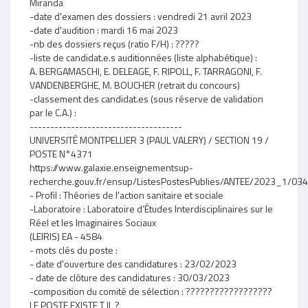
Miranda
-date d'examen des dossiers : vendredi 21 avril 2023
-date d'audition : mardi 16 mai 2023
-nb des dossiers reçus (ratio F/H) : ?????
-liste de candidat.e.s auditionnées (liste alphabétique) :
A. BERGAMASCHI, E. DELEAGE, F. RIPOLL, F. TARRAGONI, F.
VANDENBERGHE, M. BOUCHER (retrait du concours)
-classement des candidat.es (sous réserve de validation
par le C.A.) :
-------------------------------------
UNIVERSITÉ MONTPELLIER 3 (PAUL VALERY) / SECTION 19 /
POSTE N°4371
https://www.galaxie.enseignementsup-
recherche.gouv.fr/ensup/ListesPostesPublies/ANTEE/2023_1/
- Profil : Théories de l'action sanitaire et sociale
-Laboratoire : Laboratoire d’Études Interdisciplinaires sur le
Réel et les Imaginaires Sociaux
(LEIRIS) EA - 4584
- mots clés du poste :
- date d'ouverture des candidatures : 23/02/2023
- date de clôture des candidatures : 30/03/2023
-composition du comité de sélection : ??????????????????
LE POSTE EXISTE T IL ?