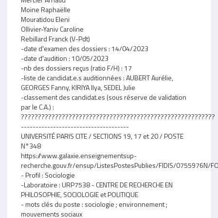
Moine Raphaëlle
Mouratidou Eleni
Ollivier-Yaniv Caroline
Rebillard Franck (V-Pdt)
-date d'examen des dossiers : 14/04/2023
-date d'audition : 10/05/2023
-nb des dossiers reçus (ratio F/H) : 17
-liste de candidat.e.s auditionnées : AUBERT Aurélie,
GEORGES Fanny, KIRIYA Ilya, SEDEL Julie
-classement des candidat.es (sous réserve de validation
par le C.A.) :
?????????????????????????????????????????????????????????
-------------------------------------
UNIVERSITÉ PARIS CITE / SECTIONS 19, 17 et 20 / POSTE
N°348
https://www.galaxie.enseignementsup-
recherche.gouv.fr/ensup/ListesPostesPublies/FIDIS/0755976N
- Profil : Sociologie
-Laboratoire : URP7538 - CENTRE DE RECHERCHE EN
PHILOSOPHIE, SOCIOLOGIE et POLITIQUE
- mots clés du poste : sociologie ; environnement ;
mouvements sociaux