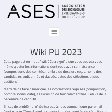
Aller
au
contenu
principal
Toggle
navigation
Wiki PU 2023
Partie
Cette page est en mode "wiki". Cela signifie que vous pouvez vous-
non
même ajouter les informations dont vous avez connaissance
éditable
(compositions des comités, nombre de dossiers reçus, noms des
candidat-es auditionnés et classés, dates des sélections et des
auditions).
Merci de ne faire figurer que les informations requises (composition,
nombre, noms, date), à l’exclusion de tout commentaire. Il en va de la
pérennité de cet outil.
En cas de problème, n’hésitez pas à nous communiquer par email
(
contactases@gmail.com)
la composition des comités de sélection ou