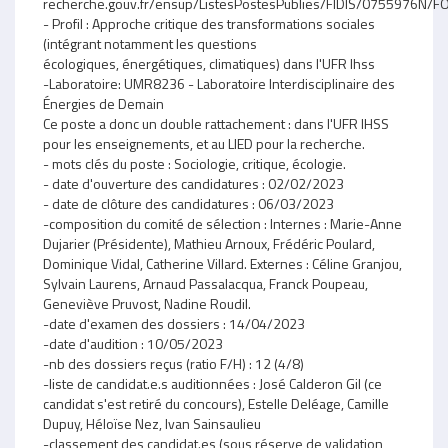
recherche.gouv.fr/ensup/ListesPostesPublies/FIDIS/0755976N
- Profil : Approche critique des transformations sociales
(intégrant notamment les questions
écologiques, énergétiques, climatiques) dans l'UFR Ihss
-Laboratoire: UMR8236 - Laboratoire Interdisciplinaire des
Énergies de Demain
Ce poste a donc un double rattachement : dans l'UFR IHSS
pour les enseignements, et au LIED pour la recherche.
- mots clés du poste : Sociologie, critique, écologie.
- date d'ouverture des candidatures : 02/02/2023
- date de clôture des candidatures : 06/03/2023
-composition du comité de sélection : Internes : Marie-Anne
Dujarier (Présidente), Mathieu Arnoux, Frédéric Poulard,
Dominique Vidal, Catherine Villard. Externes : Céline Granjou,
Sylvain Laurens, Arnaud Passalacqua, Franck Poupeau,
Geneviève Pruvost, Nadine Roudil.
-date d'examen des dossiers : 14/04/2023
-date d'audition : 10/05/2023
-nb des dossiers reçus (ratio F/H) : 12 (4/8)
-liste de candidat.e.s auditionnées : José Calderon Gil (ce
candidat s'est retiré du concours), Estelle Deléage, Camille
Dupuy, Héloïse Nez, Ivan Sainsaulieu
-classement des candidat.es (sous réserve de validation