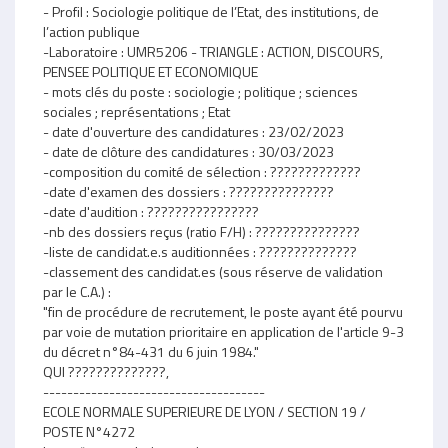
- Profil : Sociologie politique de l’Etat, des institutions, de
l’action publique
-Laboratoire : UMR5206 - TRIANGLE : ACTION, DISCOURS,
PENSEE POLITIQUE ET ECONOMIQUE
- mots clés du poste : sociologie ; politique ; sciences
sociales ; représentations ; Etat
- date d'ouverture des candidatures : 23/02/2023
- date de clôture des candidatures : 30/03/2023
-composition du comité de sélection : ?????????????
-date d'examen des dossiers : ???????????????
-date d'audition : ????????????????
-nb des dossiers reçus (ratio F/H) : ???????????????
-liste de candidat.e.s auditionnées : ??????????????
-classement des candidat.es (sous réserve de validation
par le C.A.) :
"fin de procédure de recrutement, le poste ayant été pourvu
par voie de mutation prioritaire en application de l'article 9-3
du décret n°84-431 du 6 juin 1984."
QUI ??????????????,
-------------------------------------
ECOLE NORMALE SUPERIEURE DE LYON / SECTION 19 /
POSTE N°4272