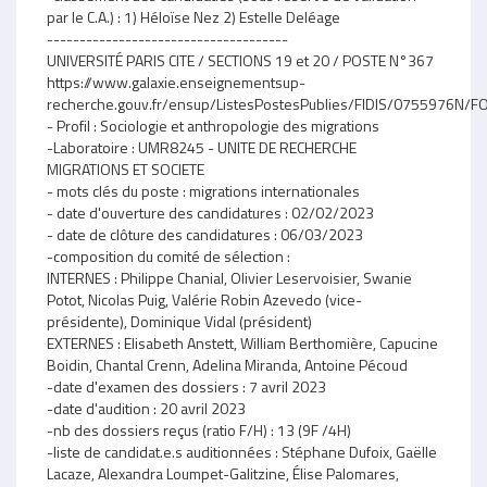
par le C.A.) : 1) Héloïse Nez 2) Estelle Deléage
-------------------------------------
UNIVERSITÉ PARIS CITE / SECTIONS 19 et 20 / POSTE N°367
https://www.galaxie.enseignementsup-
recherche.gouv.fr/ensup/ListesPostesPublies/FIDIS/0755976N
- Profil : Sociologie et anthropologie des migrations
-Laboratoire : UMR8245 - UNITE DE RECHERCHE
MIGRATIONS ET SOCIETE
- mots clés du poste : migrations internationales
- date d'ouverture des candidatures : 02/02/2023
- date de clôture des candidatures : 06/03/2023
-composition du comité de sélection :
INTERNES : Philippe Chanial, Olivier Leservoisier, Swanie
Potot, Nicolas Puig, Valérie Robin Azevedo (vice-
présidente), Dominique Vidal (président)
EXTERNES : Elisabeth Anstett, William Berthomière, Capucine
Boidin, Chantal Crenn, Adelina Miranda, Antoine Pécoud
-date d'examen des dossiers : 7 avril 2023
-date d'audition : 20 avril 2023
-nb des dossiers reçus (ratio F/H) : 13 (9F /4H)
-liste de candidat.e.s auditionnées : Stéphane Dufoix, Gaëlle
Lacaze, Alexandra Loumpet-Galitzine, Élise Palomares,