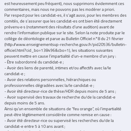
est heureusement peu fréquent), nous supprimons évidemment ces
commentaires, mais nous ne pouvons pas les modérer a priori.
Par respect pour les candidat-es, il s’agit aussi, pour les membres des
comités, de s’assurer que les candidat-es ont bien été directement
prévenu·e·s (notamment des résultats d’une audition) avant de
rendre l’information publique sur le site. Selon la note produite par le
collège de déontologie et parue au Bulletin Officiel n°8 du 21 février
(http://www.enseignementsup-recherche.gouv.fr/pid20536/bulletin-
officiel.html?cid_bo=138496&cbo=1), les situations suivantes
peuvent mettre en cause l’impartialité d’un-e membre d’un jury :
- Être subordonné du candidat-e ;
- Avoir des liens de parenté, intimes et/ou affectifs avec la/le
candidat-e ;
- Avoir des relations personnelles, hiérarchiques ou
professionnelles dégradées avec la/le candidat-e ;
- Avoir été directeur-rice de thèse/HDR depuis moins de 5 ans ;
- Avoir supervisé des travaux de recherche du/de la candidat-e
depuis moins de 5 ans.
Ainsi qu’un ensemble de situations de “feu orange”, où l’impartialité
peut-être légitimement considérée comme remise en cause :
- Avoir été directeur-rice ou supervisé les recherches du/de la
candidat-e entre 5 à 10 ans avant ;