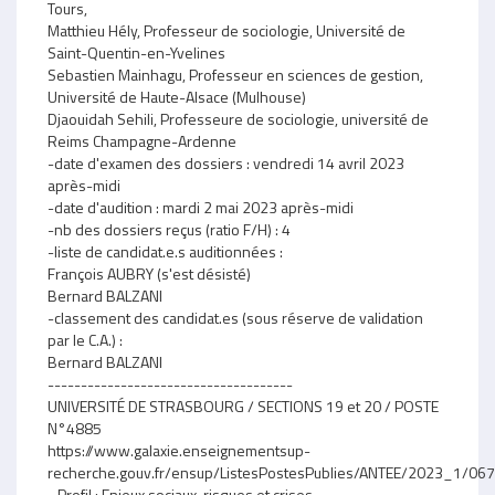
Tours,
Matthieu Hély, Professeur de sociologie, Université de
Saint-Quentin-en-Yvelines
Sebastien Mainhagu, Professeur en sciences de gestion,
Université de Haute-Alsace (Mulhouse)
Djaouidah Sehili, Professeure de sociologie, université de
Reims Champagne-Ardenne
-date d'examen des dossiers : vendredi 14 avril 2023
après-midi
-date d'audition : mardi 2 mai 2023 après-midi
-nb des dossiers reçus (ratio F/H) : 4
-liste de candidat.e.s auditionnées :
François AUBRY (s'est désisté)
Bernard BALZANI
-classement des candidat.es (sous réserve de validation
par le C.A.) :
Bernard BALZANI
-------------------------------------
UNIVERSITÉ DE STRASBOURG / SECTIONS 19 et 20 / POSTE
N°4885
https://www.galaxie.enseignementsup-
recherche.gouv.fr/ensup/ListesPostesPublies/ANTEE/2023_1/
- Profil : Enjeux sociaux, risques et crises