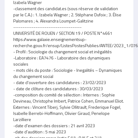
Izabela Wagner
-classement des candidat.es (sous réserve de validation
par le C.A.) : 1. Izabela Wagner ; 2. Stéphane Dufoix ; 3. Élise
Palomares ; 4. Alexandra Loumpet-Galitzine
-------------------------------------
UNIVERSITÉ DE ROUEN / SECTION 19 / POSTE N°4661
https://www.galaxie.enseignementsup-
recherche.gouv.fr/ensup/ListesPostesPublies/ANTEE/2023_1/
- Profil : Sociologie du changement social et inégalités
-Laboratoire : EA7476 - Laboratoire des dynamiques
sociales
- mots clés du poste : Sociologie - Inegalités – Dynamiques
du changement social
- date d'ouverture des candidatures : 23/02/2023
- date de clôture des candidatures : 30/03/2023
-composition du comité de sélection : Internes : Sophie
Devineau, Christophe Imbert, Patrice Cohen, Emmanuel Eliot.
Externes : Vincent Tiberj, Sylvie Ollitrault, Frederique Fogel,
Isabelle Berrebi-Hoffmann, Olivier Giraud, Penelope
Larzilliere
-date d'examen des dossiers : 21 avril 2023
-date d'audition : 5 mai 2023
-nb des dossiers reçus (ratio F/H) : 8 (5 F et 3 H)