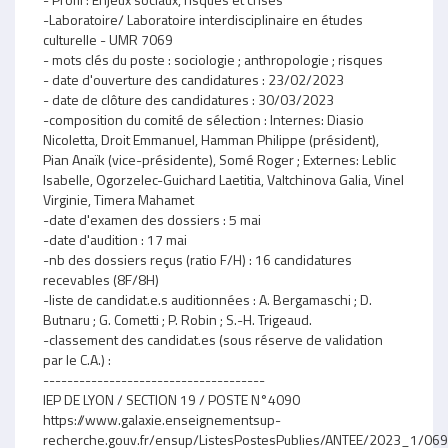
-Laboratoire/ Laboratoire interdisciplinaire en études
culturelle - UMR 7069
- mots clés du poste : sociologie ; anthropologie ; risques
- date d'ouverture des candidatures : 23/02/2023
- date de clôture des candidatures : 30/03/2023
-composition du comité de sélection : Internes: Diasio
Nicoletta, Droit Emmanuel, Hamman Philippe (président),
Pian Anaïk (vice-présidente), Somé Roger ; Externes: Leblic
Isabelle, Ogorzelec-Guichard Laetitia, Valtchinova Galia, Vinel
Virginie, Timera Mahamet
-date d'examen des dossiers : 5 mai
-date d'audition : 17 mai
-nb des dossiers reçus (ratio F/H) : 16 candidatures
recevables (8F/8H)
-liste de candidat.e.s auditionnées : A. Bergamaschi ; D.
Butnaru ; G. Cometti ; P. Robin ; S.-H. Trigeaud.
-classement des candidat.es (sous réserve de validation
par le C.A.) :
-------------------------------------
IEP DE LYON / SECTION 19 / POSTE N°4090
https://www.galaxie.enseignementsup-
recherche.gouv.fr/ensup/ListesPostesPublies/ANTEE/2023_1/