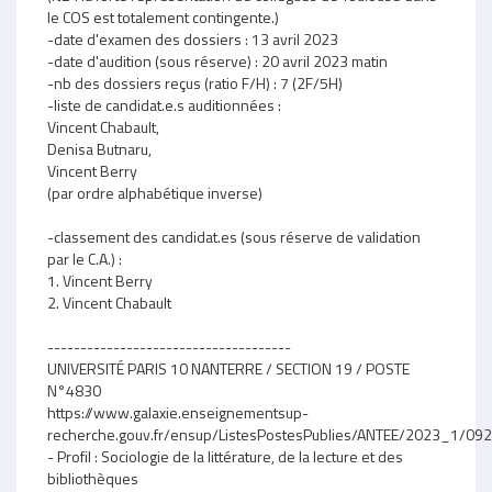
le COS est totalement contingente.)
-date d'examen des dossiers : 13 avril 2023
-date d'audition (sous réserve) : 20 avril 2023 matin
-nb des dossiers reçus (ratio F/H) : 7 (2F/5H)
-liste de candidat.e.s auditionnées :
Vincent Chabault,
Denisa Butnaru,
Vincent Berry
(par ordre alphabétique inverse)
-classement des candidat.es (sous réserve de validation
par le C.A.) :
1. Vincent Berry
2. Vincent Chabault
-------------------------------------
UNIVERSITÉ PARIS 10 NANTERRE / SECTION 19 / POSTE
N°4830
https://www.galaxie.enseignementsup-
recherche.gouv.fr/ensup/ListesPostesPublies/ANTEE/2023_1/0
- Profil : Sociologie de la littérature, de la lecture et des
bibliothèques