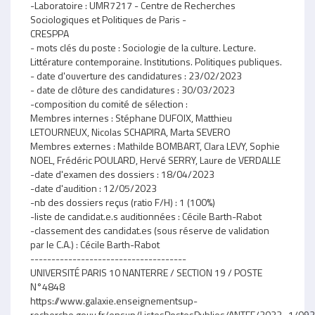
-Laboratoire : UMR7217 - Centre de Recherches
Sociologiques et Politiques de Paris -
CRESPPA
- mots clés du poste : Sociologie de la culture. Lecture.
Littérature contemporaine. Institutions. Politiques publiques.
- date d'ouverture des candidatures : 23/02/2023
- date de clôture des candidatures : 30/03/2023
-composition du comité de sélection :
Membres internes : Stéphane DUFOIX, Matthieu
LETOURNEUX, Nicolas SCHAPIRA, Marta SEVERO
Membres externes : Mathilde BOMBART, Clara LEVY, Sophie
NOEL, Frédéric POULARD, Hervé SERRY, Laure de VERDALLE
-date d'examen des dossiers : 18/04/2023
-date d'audition : 12/05/2023
-nb des dossiers reçus (ratio F/H) : 1 (100%)
-liste de candidat.e.s auditionnées : Cécile Barth-Rabot
-classement des candidat.es (sous réserve de validation
par le C.A.) : Cécile Barth-Rabot
-------------------------------------
UNIVERSITÉ PARIS 10 NANTERRE / SECTION 19 / POSTE
N°4848
https://www.galaxie.enseignementsup-
recherche.gouv.fr/ensup/ListesPostesPublies/ANTEE/2023_1/0