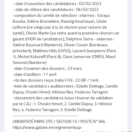
- date d'ouverture des candidatures : 02/02/2023
- date de clôture des candidatures : 06/03/2023
-composition du comité de sélection : internes : Soraya
Boudia, Valérie Brunetière, Razmig Keucheyan, Cécile
Lefèvre [ne siège pas à la 2e réunion pour raisons de
santé], Olivier Martin [se retire avant la première réunion car
garant d'HDR de candidat·es], Delphine Serre - externes :
Valérie Boussard (Nanterre), Olivier Cousin (Bordeaux,
président), Matthieu Hély (UVSQ), Laurent Jeanpierre (Paris
1), Michel Kokoreff (Paris 8), Claire Lemercier (CNRS), Maud
Simonet (Nanterre)
-date d'examen des dossiers : 23 mars
-date d'audition : 17 avril
-nb des dossiers reçus (ratio F/H) : 22 (8F / 14H)
-liste de candidat.e.s auditionnées : Estelle Deléage, Camille
Dupuy, Choukri Hmed, Héloïse Nez, Federico Tarragoni
-classement des candidat.es (sous réserve de validation
par le C.A.) : 1. Choukri Hmed, 2. Camille Dupuy, 3. Héloïse
Nez, 4. Federico Tarragoni, 5. Estelle Deléage
-------------------------------------
UNIVERSITÉ PARIS CITE / SECTION 19 / POSTE N°366
https://www.galaxie.enseignementsup-