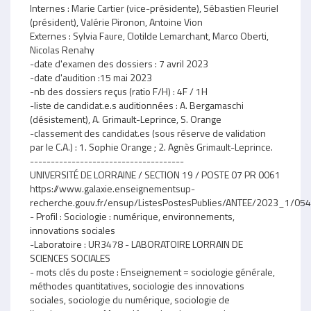
Internes : Marie Cartier (vice-présidente), Sébastien Fleuriel
(président), Valérie Pironon, Antoine Vion
Externes : Sylvia Faure, Clotilde Lemarchant, Marco Oberti,
Nicolas Renahy
-date d'examen des dossiers : 7 avril 2023
-date d'audition :15 mai 2023
-nb des dossiers reçus (ratio F/H) : 4F / 1H
-liste de candidat.e.s auditionnées : A. Bergamaschi
(désistement), A. Grimault-Leprince, S. Orange
-classement des candidat.es (sous réserve de validation
par le C.A.) : 1. Sophie Orange ; 2. Agnès Grimault-Leprince.
-------------------------------------
UNIVERSITÉ DE LORRAINE / SECTION 19 / POSTE 07 PR 0061
https://www.galaxie.enseignementsup-
recherche.gouv.fr/ensup/ListesPostesPublies/ANTEE/2023_1/
- Profil : Sociologie : numérique, environnements,
innovations sociales
-Laboratoire : UR3478 - LABORATOIRE LORRAIN DE
SCIENCES SOCIALES
- mots clés du poste : Enseignement = sociologie générale,
méthodes quantitatives, sociologie des innovations
sociales, sociologie du numérique, sociologie de