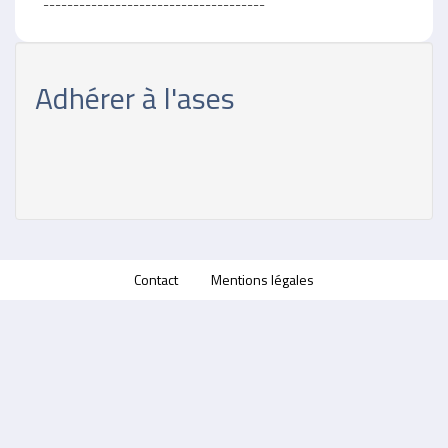
-------------------------------------
Adhérer à l'ases
Contact
Mentions légales
Menu
Pied
de
page