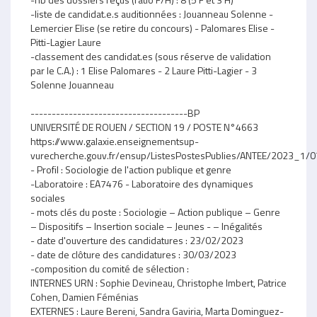
-liste de candidat.e.s auditionnées : Jouanneau Solenne -
Lemercier Elise (se retire du concours) - Palomares Elise -
Pitti-Lagier Laure
-classement des candidat.es (sous réserve de validation
par le C.A.) : 1 Elise Palomares - 2 Laure Pitti-Lagier - 3
Solenne Jouanneau
-------------------------------------BP
UNIVERSITÉ DE ROUEN / SECTION 19 / POSTE N°4663
https://www.galaxie.enseignementsup-
vurecherche.gouv.fr/ensup/ListesPostesPublies/ANTEE/2023_
- Profil : Sociologie de l'action publique et genre
-Laboratoire : EA7476 - Laboratoire des dynamiques
sociales
- mots clés du poste : Sociologie – Action publique – Genre
– Dispositifs – Insertion sociale – Jeunes - – Inégalités
- date d'ouverture des candidatures : 23/02/2023
- date de clôture des candidatures : 30/03/2023
-composition du comité de sélection :
INTERNES URN : Sophie Devineau, Christophe Imbert, Patrice
Cohen, Damien Féménias
EXTERNES : Laure Bereni, Sandra Gaviria, Marta Dominguez-