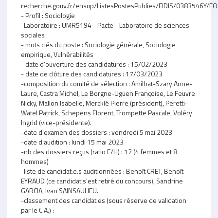
recherche.gouv.fr/ensup/ListesPostesPublies/FIDIS/0383546Y/
- Profil : Sociologie
-Laboratoire : UMR5194 - Pacte - Laboratoire de sciences
sociales
- mots clés du poste : Sociologie générale, Sociologie
empirique, Vulnérabilités
- date d'ouverture des candidatures : 15/02/2023
- date de clôture des candidatures : 17/03/2023
-composition du comité de sélection : Amilhat-Szary Anne-
Laure, Castra Michel, Le Borgne-Uguen Françoise, Le Feuvre
Nicky, Mallon Isabelle, Mercklé Pierre (président), Peretti-
Watel Patrick, Schepens Florent, Trompette Pascale, Voléry
Ingrid (vice-présidente).
-date d'examen des dossiers : vendredi 5 mai 2023
-date d'audition : lundi 15 mai 2023
-nb des dossiers reçus (ratio F/H) : 12 (4 femmes et 8
hommes)
-liste de candidat.e.s auditionnées : Benoît CRET, Benoît
EYRAUD (ce candidat s'est retiré du concours), Sandrine
GARCIA, Ivan SAINSAULIEU.
-classement des candidat.es (sous réserve de validation
par le C.A.) :