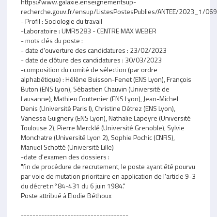
https://www.galaxie.enseignementsup-
recherche.gouv.fr/ensup/ListesPostesPublies/ANTEE/2023_1/
- Profil : Sociologie du travail
-Laboratoire : UMR5283 - CENTRE MAX WEBER
- mots clés du poste :
- date d'ouverture des candidatures : 23/02/2023
- date de clôture des candidatures : 30/03/2023
-composition du comité de sélection (par ordre
alphabétique) : Hélène Buisson-Fenet (ENS Lyon), François
Buton (ENS Lyon), Sébastien Chauvin (Université de
Lausanne), Mathieu Couttenier (ENS Lyon), Jean-Michel
Denis (Université Paris I), Christine Détrez (ENS Lyon),
Vanessa Guignery (ENS Lyon), Nathalie Lapeyre (Université
Toulouse 2), Pierre Mercklé (Université Grenoble), Sylvie
Monchatre (Université Lyon 2), Sophie Pochic (CNRS),
Manuel Schotté (Université Lille)
-date d'examen des dossiers :
"fin de procédure de recrutement, le poste ayant été pourvu
par voie de mutation prioritaire en application de l'article 9-3
du décret n°84-431 du 6 juin 1984."
Poste attribué à Elodie Béthoux
-------------------------------------