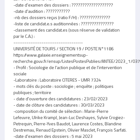
-date d'examen des dossiers : ???????????????????
-date d'audition : ???????????
-nb des dossiers reçus (ratio F/H) : ??????????????
-liste de candidat.e.s auditionnées : ???????????????
-classement des candidat.es (sous réserve de validation
par le C.A.) :
-------------------------------------
UNIVERSITÉ DE TOURS / SECTION 19 / POSTE N°1186
https://www.galaxie.enseignementsup-
recherche.gouv.fr/ensup/ListesPostesPublies/ANTEE/2023_1/
- Profil : Sociologie de l'action publique et de l'intervention
sociale
-Laboratoire : Laboratoire CITERES - UMR 7324
- mots clés du poste : sociologie ; enquête ; politiques
publiques ; territoire
- date d'ouverture des candidatures : 23/02/2023
- date de clôture des candidatures : 30/03/2023
-composition du comité de sélection : Marie-Pierre
Lefeuvre, Ulrike Krampl, Jean-Luc Deshayes, Sylvie Crogiez-
Petrequin, Pierre-Yves Baudot, Laurence Costes, Blandine
Destremau, Renaud Epstein, Olivier Masclet, François Sarfati.
-date d'examen des dossiers : 5 mai 2023