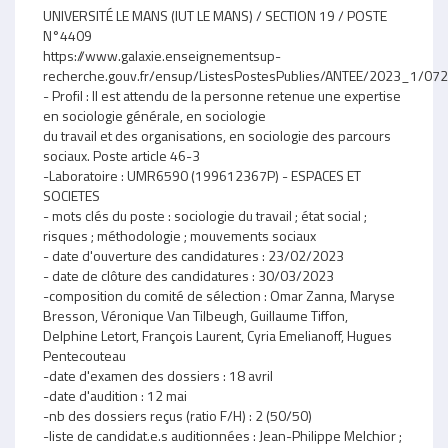
UNIVERSITÉ LE MANS (IUT LE MANS) / SECTION 19 / POSTE
N°4409
https://www.galaxie.enseignementsup-
recherche.gouv.fr/ensup/ListesPostesPublies/ANTEE/2023_1/
- Profil : Il est attendu de la personne retenue une expertise
en sociologie générale, en sociologie
du travail et des organisations, en sociologie des parcours
sociaux. Poste article 46-3
-Laboratoire : UMR6590 (199612367P) - ESPACES ET
SOCIETES
- mots clés du poste : sociologie du travail ; état social ;
risques ; méthodologie ; mouvements sociaux
- date d'ouverture des candidatures : 23/02/2023
- date de clôture des candidatures : 30/03/2023
-composition du comité de sélection : Omar Zanna, Maryse
Bresson, Véronique Van Tilbeugh, Guillaume Tiffon,
Delphine Letort, François Laurent, Cyria Emelianoff, Hugues
Pentecouteau
-date d'examen des dossiers : 18 avril
-date d'audition : 12 mai
-nb des dossiers reçus (ratio F/H) : 2 (50/50)
-liste de candidat.e.s auditionnées : Jean-Philippe Melchior ;