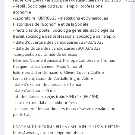
- Profil : Sociologie du travail : emploi, professions,
économie
-Laboratoire : UMR8533 - Institutions et Dynamiques
Historiques de l'Economie et de la Société
- mots clés du poste : Sociologie générale, sociologie du
travail, sociologie des professions, sociologie de l’emploi
- date d'ouverture des candidatures : 23/02/2023
- date de clôture des candidatures : 30/03/2023
-composition du comité de sélection :
Internes: Valerie Boussard, Philippe Combessie, Thomas
Pasquier, Olivia Samuel, Maud Simonet
Externes: Didier Demazière, Olivier Cousin, Clotilde
Lemarchant, Laude de Verdalle, Ingrid Volery
-date d'examen des dossiers : 16 mai
-date d'audition : 25 mai
-nb des dossiers reçus (ratio F/H) : 13 (8F / 5H)
-liste de candidat.e.s auditionnées :
-classement des candidat.es (sous réserve de validation
par le C.A.) :
-------------------------------------
UNIVERSITÉ GRENOBLE ALPES / SECTION 19 / POSTE N°183
https://www.galaxie.enseignementsup-