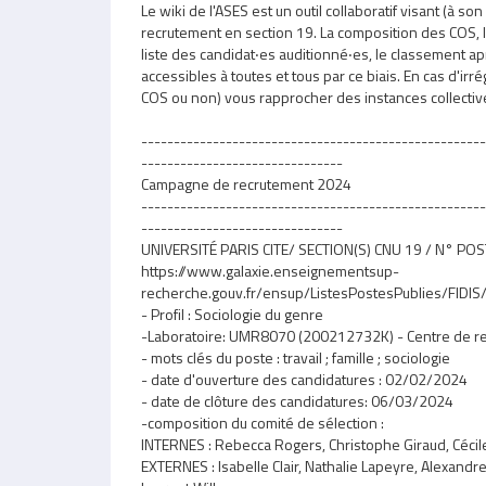
Partie
Le wiki de l'ASES est un outil collaboratif visant (à 
éditable
recrutement en section 19. La composition des COS, le
liste des candidat‧es auditionné‧es, le classement ap
accessibles à toutes et tous par ce biais. En cas d'irr
COS ou non) vous rapprocher des instances collectiv
-----------------------------------------------------
-------------------------------
Campagne de recrutement 2024
-----------------------------------------------------
-------------------------------
UNIVERSITÉ PARIS CITE/ SECTION(S) CNU 19 / N° PO
https://www.galaxie.enseignementsup-
recherche.gouv.fr/ensup/ListesPostesPublies/FI
- Profil : Sociologie du genre
-Laboratoire: UMR8070 (200212732K) - Centre de rec
- mots clés du poste : travail ; famille ; sociologie
- date d'ouverture des candidatures : 02/02/2024
- date de clôture des candidatures: 06/03/2024
-composition du comité de sélection :
INTERNES : Rebecca Rogers, Christophe Giraud, Cécile
EXTERNES : Isabelle Clair, Nathalie Lapeyre, Alexandr