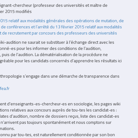
eignant-chercheur (professeur des universités et maître de
ier 2015 modifiés
r 2015 relatif aux modalités générales des opérations de mutation, de
e conférences et l’arrêté du 13 février 2015 relatif aux modalités
t de recrutement par concours des professeurs des universités
wiki-audition ne saurait se substituer à l’échange direct avec les
ionné-es pour les informer des conditions de l’audition,
 puis de l’audition. La dématérialisation de la procédure ne
 agréable pour les candidats concernés d’apprendre les résultats ici
’Anthropologie s’engage dans une démarche de transparence dans
fea.fr
ent d'enseignants-es-chercheur-es en sociologie, les pages wiki
ations relatives aux concours auprès de tou-tes les candidat-es :
tes d’audition, nombre de dossiers reçus, liste des candidat-es
ns n’arrivent pas toujours spontanément et nous comptons sur
mations.
 reconnu par tou-tes, est naturellement conditionnée par son bon