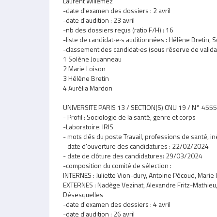
Laurent Willemez
-date d'examen des dossiers : 2 avril
-date d'audition : 23 avril
-nb des dossiers reçus (ratio F/H) : 16
-liste de candidat‧e‧s auditionnées : Hélène Bretin,
-classement des candidat‧es (sous réserve de validatio
1 Solène Jouanneau
2 Marie Loison
3 Hélène Bretin
4 Aurélia Mardon
UNIVERSITE PARIS 13 / SECTION(S) CNU 19 / N° 4555
- Profil : Sociologie de la santé, genre et corps
-Laboratoire: IRIS
- mots clés du poste Travail, professions de santé, in
- date d'ouverture des candidatures : 22/02/2024
- date de clôture des candidatures: 29/03/2024
-composition du comité de sélection :
INTERNES : Juliette Vion-dury, Antoine Pécoud, Marie
EXTERNES : Nadège Vezinat, Alexandre Fritz-Mathieu,
Désesquelles
-date d'examen des dossiers : 4 avril
-date d'audition : 26 avril