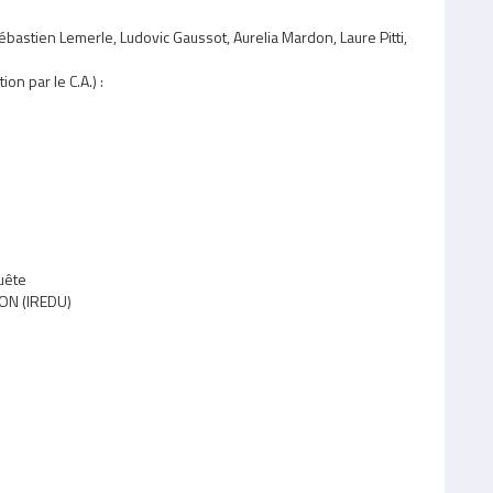
ébastien Lemerle, Ludovic Gaussot, Aurelia Mardon, Laure Pitti,
n par le C.A.) :
quête
ION (IREDU)