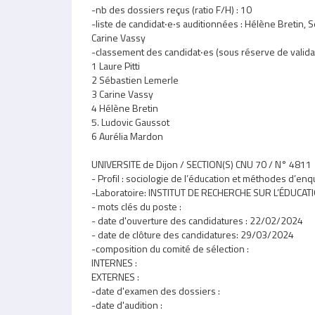
-nb des dossiers reçus (ratio F/H) : 10
-liste de candidat‧e‧s auditionnées : Hélène Bretin, S
Carine Vassy
-classement des candidat‧es (sous réserve de validatio
1 Laure Pitti
2 Sébastien Lemerle
3 Carine Vassy
4 Hélène Bretin
5. Ludovic Gaussot
6 Aurélia Mardon
UNIVERSITE de Dijon / SECTION(S) CNU 70 / N° 4811
- Profil : sociologie de l’éducation et méthodes d’en
-Laboratoire: INSTITUT DE RECHERCHE SUR L’ÉDUCAT
- mots clés du poste :
- date d'ouverture des candidatures : 22/02/2024
- date de clôture des candidatures: 29/03/2024
-composition du comité de sélection :
INTERNES :
EXTERNES :
-date d'examen des dossiers :
-date d'audition :