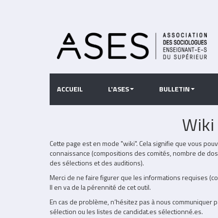
Aller
au
contenu
principal
ACCUEIL
L'ASES
BULLETIN
Wiki
Partie
Cette page est en mode "wiki". Cela signifie que vous po
non
connaissance (compositions des comités, nombre de dossi
éditable
des sélections et des auditions).
Merci de ne faire figurer que les informations requises (c
Il en va de la pérennité de cet outil.
En cas de problème, n’hésitez pas à nous communiquer pa
sélection ou les listes de candidat.es sélectionné.es.