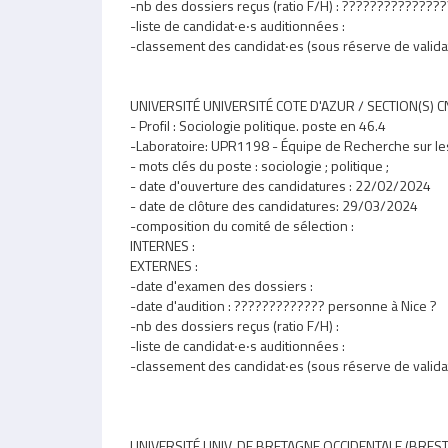
-nb des dossiers reçus (ratio F/H) : ??????????????
-liste de candidat‧e‧s auditionnées :
-classement des candidat‧es (sous réserve de validatio
UNIVERSITÉ UNIVERSITÉ COTE D'AZUR / SECTION(S) C
- Profil : Sociologie politique. poste en 46.4
-Laboratoire: UPR1198 - Équipe de Recherche sur les
- mots clés du poste : sociologie ; politique ;
- date d'ouverture des candidatures : 22/02/2024
- date de clôture des candidatures: 29/03/2024
-composition du comité de sélection :
INTERNES :
EXTERNES :
-date d'examen des dossiers :
-date d'audition : ????????????? personne à Nice ?
-nb des dossiers reçus (ratio F/H) :
-liste de candidat‧e‧s auditionnées :
-classement des candidat‧es (sous réserve de validatio
UNIVERSITÉ UNIV. DE BRETAGNE OCCIDENTALE (BREST)