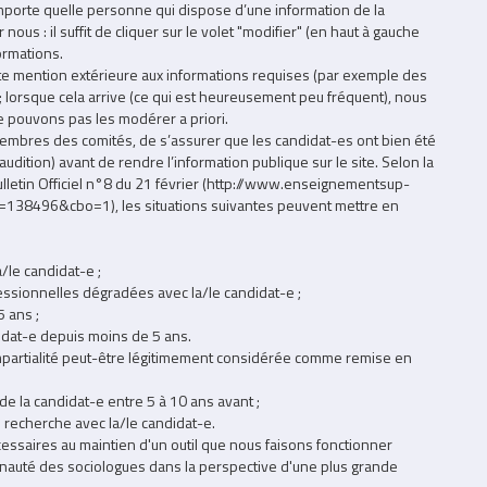
’importe quelle personne qui dispose d’une information de la
nous : il suffit de cliquer sur le volet "modifier" (en haut à gauche
formations.
oute mention extérieure aux informations requises (par exemple des
 lorsque cela arrive (ce qui est heureusement peu fréquent), nous
pouvons pas les modérer a priori.
s membres des comités, de s’assurer que les candidat-es ont bien été
ition) avant de rendre l’information publique sur le site. Selon la
ulletin Officiel n°8 du 21 février (http://www.enseignementsup-
o=138496&cbo=1), les situations suivantes peuvent mettre en
a/le candidat-e ;
essionnelles dégradées avec la/le candidat-e ;
 ans ;
idat-e depuis moins de 5 ans.
’impartialité peut-être légitimement considérée comme remise en
de la candidat-e entre 5 à 10 ans avant ;
 recherche avec la/le candidat-e.
essaires au maintien d'un outil que nous faisons fonctionner
unauté des sociologues dans la perspective d'une plus grande