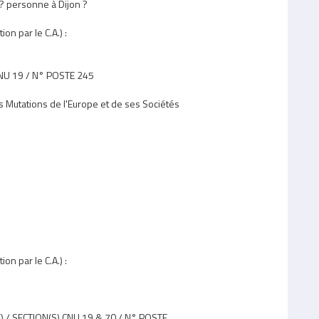
?? personne à Dijon ?
n par le C.A.) :
NU 19 / N° POSTE 245
 Mutations de l'Europe et de ses Sociétés
n par le C.A.) :
 / SECTION(S) CNU 19 & 70 / N° POSTE