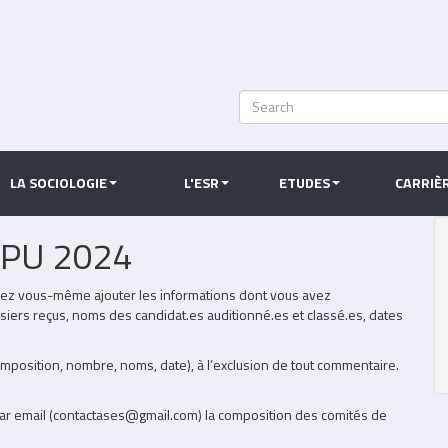
Search
Rechercher
LA SOCIOLOGIE
L'ESR
ETUDES
CARRIÈ
 PU 2024
uvez vous-même ajouter les informations dont vous avez
ers reçus, noms des candidat.es auditionné.es et classé.es, dates
omposition, nombre, noms, date), à l’exclusion de tout commentaire.
r email (
contactases@gmail.com)
la composition des comités de