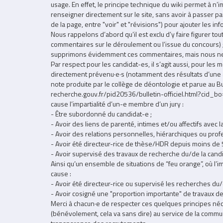
usage. En effet, le principe technique du wiki permet à n
renseigner directement sur le site, sans avoir à passer par 
de la page, entre "voir" et "révisions") pour ajouter les in
Nous rappelons d’abord qu’il est exclu d’y faire figurer t
commentaires sur le déroulement ou l’issue du concours) ;
supprimons évidemment ces commentaires, mais nous ne 
Par respect pour les candidat-es, il s’agit aussi, pour le
directement prévenu·e·s (notamment des résultats d’une aud
note produite par le collège de déontologie et parue au B
recherche.gouv.fr/pid20536/bulletin-officiel.html?cid_b
cause l’impartialité d’un-e membre d’un jury :
- Être subordonné du candidat-e ;
- Avoir des liens de parenté, intimes et/ou affectifs avec l
- Avoir des relations personnelles, hiérarchiques ou prof
- Avoir été directeur-rice de thèse/HDR depuis moins de 5
- Avoir supervisé des travaux de recherche du/de la cand
Ainsi qu’un ensemble de situations de “feu orange”, où l
cause :
- Avoir été directeur-rice ou supervisé les recherches du/
- Avoir cosigné une "proportion importante" de travaux de
Merci à chacun·e de respecter ces quelques principes néc
(bénévolement, cela va sans dire) au service de la comm