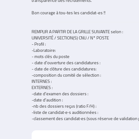
transparence des recrutements.
Bon courage à tou-tes les candidat-es !!
REMPLIR A PARTIR DE LA GRILLE SUIVANTE selon :
UNIVERSITÉ / SECTION(S) CNU / N° POSTE
- Profil :
-Laboratoire:
- mots clés du poste
- date d'ouverture des candidatures :
- date de clôture des candidatures:
-composition du comité de sélection :
INTERNES :
EXTERNES :
-date d'examen des dossiers :
-date d'audition :
-nb des dossiers reçus (ratio F/H) :
-liste de candidat‧e‧s auditionnées :
-classement des candidat‧es (sous réserve de validation pa