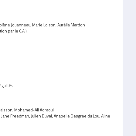
 Solène Jouanneau, Marie Loison, Aurélia Mardon
n par le C.A.) :
égalités
 Jaisson, Mohamed-Ali Adraoui
 Jane Freedman, Julien Duval, Anabelle Desgree du Lou, Aline