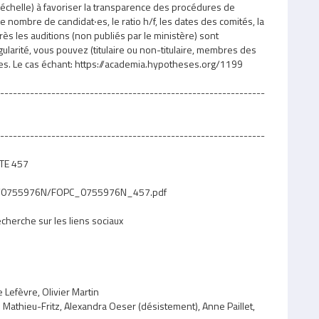
son échelle) à favoriser la transparence des procédures de
 nombre de candidat‧es, le ratio h/f, les dates des comités, la
rès les auditions (non publiés par le ministère) sont
égularité, vous pouvez (titulaire ou non-titulaire, membres des
es. Le cas échant: https://academia.hypotheses.org/1199
--------------------------------------------------------------
--------------------------------------------------------------
STE 457
DIS/0755976N/FOPC_0755976N_457.pdf
herche sur les liens sociaux
 Lefèvre, Olivier Martin
e Mathieu-Fritz, Alexandra Oeser (désistement), Anne Paillet,