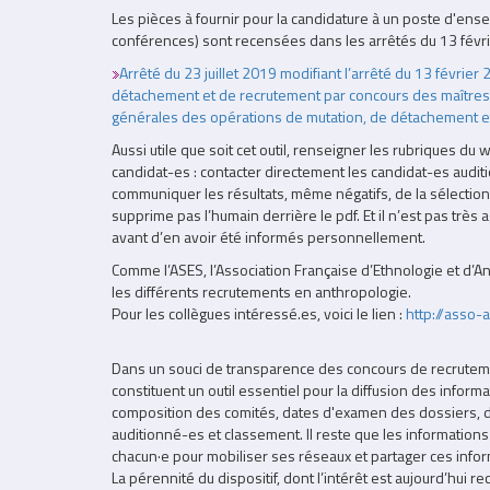
Les pièces à fournir pour la candidature à un poste d'ens
conférences) sont recensées dans les arrêtés du 13 févr
Arrêté du 23 juillet 2019 modifiant l’arrêté du 13 févrie
détachement et de recrutement par concours des maîtres d
générales des opérations de mutation, de détachement e
Aussi utile que soit cet outil, renseigner les rubriques du 
candidat-es : contacter directement les candidat-es audit
communiquer les résultats, même négatifs, de la sélection,
supprime pas l’humain derrière le pdf. Et il n’est pas très
avant d’en avoir été informés personnellement.
Comme l’ASES, l’Association Française d’Ethnologie et d
les différents recrutements en anthropologie.
Pour les collègues intéressé.es, voici le lien :
http://asso-a
Dans un souci de transparence des concours de recrutem
constituent un outil essentiel pour la diffusion des inform
composition des comités, dates d'examen des dossiers, da
auditionné-es et classement. Il reste que les informatio
chacun·e pour mobiliser ses réseaux et partager ces infor
La pérennité du dispositif, dont l’intérêt est aujourd’hui