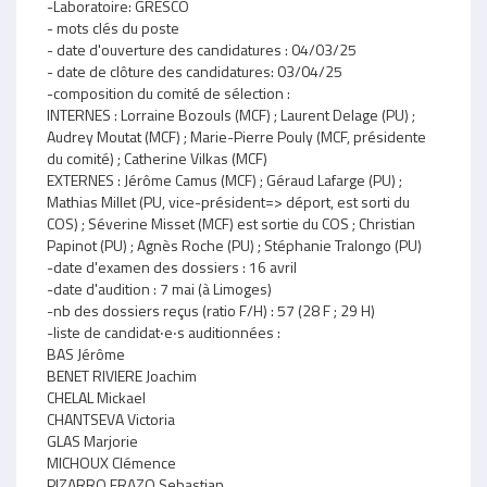
-Laboratoire: GRESCO
- mots clés du poste
- date d'ouverture des candidatures : 04/03/25
- date de clôture des candidatures: 03/04/25
-composition du comité de sélection :
INTERNES : Lorraine Bozouls (MCF) ; Laurent Delage (PU) ;
Audrey Moutat (MCF) ; Marie-Pierre Pouly (MCF, présidente
du comité) ; Catherine Vilkas (MCF)
EXTERNES : Jérôme Camus (MCF) ; Géraud Lafarge (PU) ;
Mathias Millet (PU, vice-président=> déport, est sorti du
COS) ; Séverine Misset (MCF) est sortie du COS ; Christian
Papinot (PU) ; Agnès Roche (PU) ; Stéphanie Tralongo (PU)
-date d'examen des dossiers : 16 avril
-date d'audition : 7 mai (à Limoges)
-nb des dossiers reçus (ratio F/H) : 57 (28 F ; 29 H)
-liste de candidat‧e‧s auditionnées :
BAS Jérôme
BENET RIVIERE Joachim
CHELAL Mickael
CHANTSEVA Victoria
GLAS Marjorie
MICHOUX Clémence
PIZARRO ERAZO Sebastian