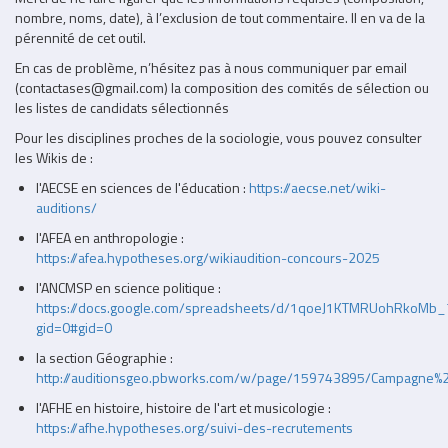
nombre, noms, date), à l’exclusion de tout commentaire. Il en va de la
pérennité de cet outil.
En cas de problème, n’hésitez pas à nous communiquer par email
(
contactases@gmail.com)
la composition des comités de sélection ou
les listes de candidats sélectionnés
Pour les disciplines proches de la sociologie, vous pouvez consulter
les Wikis de :
l'AECSE en sciences de l'éducation :
https://aecse.net/wiki-
auditions/
l'AFEA en anthropologie :
https://afea.hypotheses.org/wikiaudition-concours-2025
l'ANCMSP en science politique :
https://docs.google.com/spreadsheets/d/1qoeJ1KTMRUohRkoMb_
gid=0#gid=0
la section Géographie :
http://auditionsgeo.pbworks.com/w/page/159743895/Campagne%
l'AFHE en histoire, histoire de l'art et musicologie :
https://afhe.hypotheses.org/suivi-des-recrutements