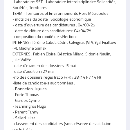
-Laboratoire: SST - Laboratoire interdisciplinaire Solidarités,
Sociétés, Territoires
TEHM - Territoires et Environnements Hors Métropoles
- mots clés du poste : Sociologie économique
- date d'ouverture des candidatures : 04/03/25
- date de clôture des candidatures: 04/04/25
-composition du comité de sélection :
INTERNES : Jérôme Cabot, Cédric Calvignac (VP), Ygal Fijalkow
(P), Madlyne Samak
EXTERNES : Fabien Eloire, Béatrice Milard, Sidonie Naulin,
Julie Vallée
-date d'examen des dossiers : 5 mai
-date d'audition : 27 mai
-nb des dossiers reçus (ratio F/H) : 28 (14 F / 14 H)
-liste de candidat‧e‧s auditionnées :
- Bonnefon Hugues
- Forte Thomas
- Gardes Cyrine
- Jeanningros Hugo
- Parent Fanny
- Salieri Luisa
-classement des candidat‧es (sous réserve de validation
par le C.A.) :