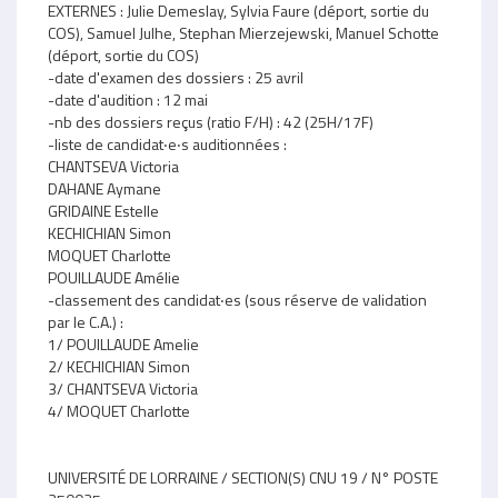
EXTERNES : Julie Demeslay, Sylvia Faure (déport, sortie du
COS), Samuel Julhe, Stephan Mierzejewski, Manuel Schotte
(déport, sortie du COS)
-date d'examen des dossiers : 25 avril
-date d'audition : 12 mai
-nb des dossiers reçus (ratio F/H) : 42 (25H/17F)
-liste de candidat‧e‧s auditionnées :
CHANTSEVA Victoria
DAHANE Aymane
GRIDAINE Estelle
KECHICHIAN Simon
MOQUET Charlotte
POUILLAUDE Amélie
-classement des candidat‧es (sous réserve de validation
par le C.A.) :
1/ POUILLAUDE Amelie
2/ KECHICHIAN Simon
3/ CHANTSEVA Victoria
4/ MOQUET Charlotte
UNIVERSITÉ DE LORRAINE / SECTION(S) CNU 19 / N° POSTE