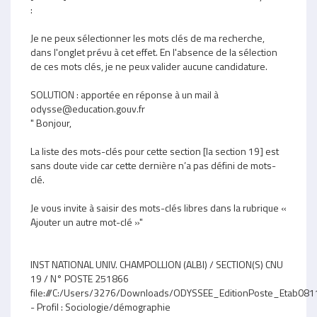
éditable
:
Je ne peux sélectionner les mots clés de ma recherche,
dans l'onglet prévu à cet effet. En l'absence de la sélection
de ces mots clés, je ne peux valider aucune candidature.
SOLUTION : apportée en réponse à un mail à
odysse@education.gouv.fr
" Bonjour,
La liste des mots-clés pour cette section [la section 19] est
sans doute vide car cette dernière n’a pas défini de mots-
clé.
Je vous invite à saisir des mots-clés libres dans la rubrique «
Ajouter un autre mot-clé »"
INST NATIONAL UNIV. CHAMPOLLION (ALBI) / SECTION(S) CNU
19 / N° POSTE 251866
file:///C:/Users/3276/Downloads/ODYSSEE_EditionPoste_Etab08
- Profil : Sociologie/démographie