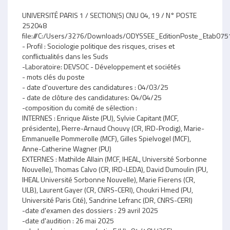
UNIVERSITÉ PARIS 1 / SECTION(S) CNU 04, 19 / N° POSTE
252048
file:///C:/Users/3276/Downloads/ODYSSEE_EditionPoste_Etab07
- Profil : Sociologie politique des risques, crises et
conflictualités dans les Suds
-Laboratoire: DEVSOC - Développement et sociétés
- mots clés du poste
- date d'ouverture des candidatures : 04/03/25
- date de clôture des candidatures: 04/04/25
-composition du comité de sélection :
INTERNES : Enrique Aliste (PU), Sylvie Capitant (MCF,
présidente), Pierre-Arnaud Chouvy (CR, IRD-Prodig), Marie-
Emmanuelle Pommerolle (MCF), Gilles Spielvogel (MCF),
Anne-Catherine Wagner (PU)
EXTERNES : Mathilde Allain (MCF, IHEAL, Université Sorbonne
Nouvelle), Thomas Calvo (CR, IRD-LEDA), David Dumoulin (PU,
IHEAL Université Sorbonne Nouvelle), Marie Fierens (CR,
ULB), Laurent Gayer (CR, CNRS-CERI), Choukri Hmed (PU,
Université Paris Cité), Sandrine Lefranc (DR, CNRS-CERI)
-date d'examen des dossiers : 29 avril 2025
-date d'audition : 26 mai 2025