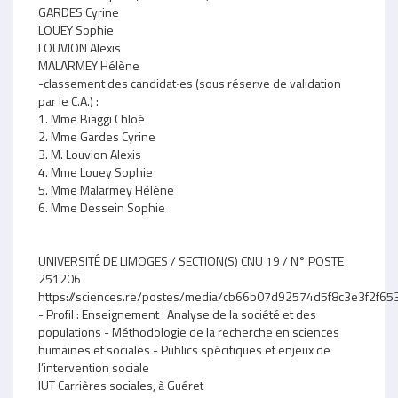
GARDES Cyrine
LOUEY Sophie
LOUVION Alexis
MALARMEY Hélène
-classement des candidat‧es (sous réserve de validation
par le C.A.) :
1. Mme Biaggi Chloé
2. Mme Gardes Cyrine
3. M. Louvion Alexis
4. Mme Louey Sophie
5. Mme Malarmey Hélène
6. Mme Dessein Sophie
UNIVERSITÉ DE LIMOGES / SECTION(S) CNU 19 / N° POSTE
251206
https://sciences.re/postes/media/cb66b07d92574d5f8c3e3f2f6
- Profil : Enseignement : Analyse de la société et des
populations - Méthodologie de la recherche en sciences
humaines et sociales - Publics spécifiques et enjeux de
l’intervention sociale
IUT Carrières sociales, à Guéret