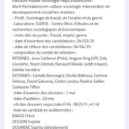
Parcours master sociologie: https://fasest.univ-
lille.fr/formations/en-culture-sociologie-intervention-et-
developpement-social/les-masters
- Profil : Sociologie du travail, de l'emploi et du genre
-Laboratoire: CLERSE - Centre lillois d'études et de
recherches sociologiques et économiques
- mots clés du poste : Travail, emploi, genre
- date d'ouverture des candidatures : 04/03/25
- date de clôture des candidatures: 04/04/25
-composition du comité de sélection :
INTERNES : Jose Calderon (Prés), Jingyue Xing (VP), Sidy
Cissokho, Yoann Démoli, Renaud Fillieule, Judith Hayem,
Juliette Verdière
EXTERNES : Carlotta Benvegnù, Elodie Béthoux, Corinne
Delmas, David Gaboriau, Cédric Lomba, Pauline Seiller,
Guillaume Tiffon
-date d'examen des dossiers : 7 mai
-date d'audition : 20 mai
-nb des dossiers reçus (ratio F/H) : 98 (57 F ; 41 H)
-liste de candidat‧es auditionnées :
BIAGGI Chloé
DESSEIN Sophie
DOUMENC Saphia (désistement)