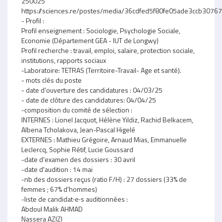
250025
https://sciences.re/postes/media/36cdfed5f80fe05ade3ccb307
- Profil :
Profil enseignement : Sociologie, Psychologie Sociale,
Economie (Département GEA - IUT de Longwy)
Profil recherche : travail, emploi, salaire, protection sociale,
institutions, rapports sociaux
-Laboratoire: TETRAS (Territoire-Travail- Age et santé).
- mots clés du poste
- date d'ouverture des candidatures : 04/03/25
- date de clôture des candidatures: 04/04/25
-composition du comité de sélection :
INTERNES : Lionel Jacquot, Hélène Yildiz, Rachid Belkacem,
Albena Tcholakova, Jean-Pascal Higelé
EXTERNES : Mathieu Grégoire, Arnaud Mias, Emmanuelle
Leclercq, Sophie Rétif, Lucie Goussard
-date d'examen des dossiers : 30 avril
-date d'audition : 14 mai
-nb des dossiers reçus (ratio F/H) : 27 dossiers (33% de
femmes ; 67% d'hommes)
-liste de candidat‧e‧s auditionnées :
Abdoul Malik AHMAD
Nassera AZIZI