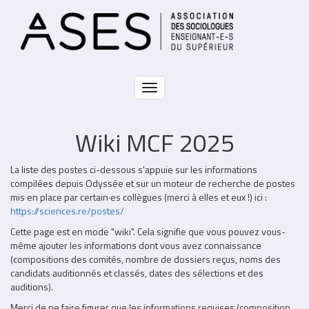
Aller
au
contenu
principal
Toggle
navigation
Wiki MCF 2025
Partie
La liste des postes ci-dessous s'appuie sur les informations
non
compilées depuis Odyssée et sur un moteur de recherche de postes
éditable
mis en place par certain·es collègues (merci à elles et eux !) ici :
https://sciences.re/postes/
Cette page est en mode "wiki". Cela signifie que vous pouvez vous-
même ajouter les informations dont vous avez connaissance
(compositions des comités, nombre de dossiers reçus, noms des
candidats auditionnés et classés, dates des sélections et des
auditions).
Merci de ne faire figurer que les informations requises (composition,