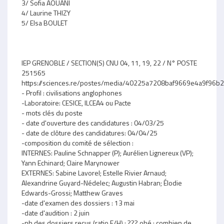
3/ Sofia AOUANI
4/ Laurine THIZY
5/ Elsa BOULET
IEP GRENOBLE / SECTION(S) CNU 04, 11, 19, 22 / N° POSTE
251565
https://sciences.re/postes/media/40225a7208baf9669e4a9f96
- Profil : civilisations anglophones
-Laboratoire: CESICE, ILCEA4 ou Pacte
- mots clés du poste
- date d'ouverture des candidatures : 04/03/25
- date de clôture des candidatures: 04/04/25
-composition du comité de sélection :
INTERNES: Pauline Schnapper (P); Aurélien Lignereux (VP);
Yann Echinard; Claire Marynower
EXTERNES: Sabine Lavorel; Estelle Rivier Arnaud;
Alexandrine Guyard-Nédelec; Augustin Habran; Élodie
Edwards-Grossi; Matthew Graves
-date d'examen des dossiers : 13 mai
-date d'audition : 2 juin
-nb des dossiers reçus (ratio F/H) : ??? ohé ; combien de