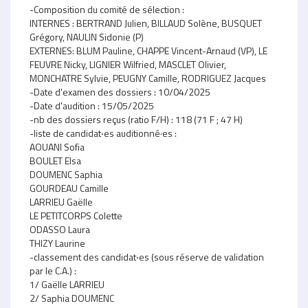
-Composition du comité de sélection :
INTERNES : BERTRAND Julien, BILLAUD Solène, BUSQUET
Grégory, NAULIN Sidonie (P)
EXTERNES: BLUM Pauline, CHAPPE Vincent-Arnaud (VP), LE
FEUVRE Nicky, LIGNIER Wilfried, MASCLET Olivier,
MONCHATRE Sylvie, PEUGNY Camille, RODRIGUEZ Jacques
-Date d'examen des dossiers : 10/04/2025
-Date d'audition : 15/05/2025
-nb des dossiers reçus (ratio F/H) : 118 (71 F ; 47 H)
-liste de candidat‧es auditionné·es :
AOUANI Sofia
BOULET Elsa
DOUMENC Saphia
GOURDEAU Camille
LARRIEU Gaëlle
LE PETITCORPS Colette
ODASSO Laura
THIZY Laurine
-classement des candidat‧es (sous réserve de validation
par le C.A.) :
1/ Gaëlle LARRIEU
2/ Saphia DOUMENC