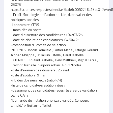
250751
https://sciences.re/postes/media/7bab6c0082716a95ac017e4e
- Profil : Sociologie de l’action sociale, du travail et des
politiques sociales
-Laboratoire: CENS
- mots clés du poste
- date d'ouverture des candidatures : 04/03/25
- date de clôture des candidatures: 04/04/25
-composition du comité de sélection :
INTERNES : Bodin Romuald ; Cartier Marie ; Lafarge Géraud ;
Alonzo Philippe ; D’Halluin Estelle ; Garat Isabelle
EXTERNES : Coutant Isabelle ; Hely Matthieu ; Vignal Cécile ;
Frechon Isabelle ; Selponi Yohan ; Roux Nicolas
-date d'examen des dossiers : 25 avril
-date d'audition : 9 mai
-nb des dossiers reçus (ratio F/H) :
-liste de candidat‧e‧s auditionnées :
-classement des candidat‧es (sous réserve de validation
par le C.A.) :
*Demande de mutation prioritaire validée. Concours
annulé.* > Guillaume Teillet