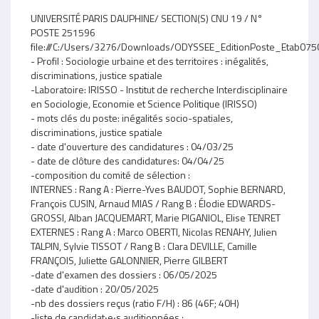
UNIVERSITÉ PARIS DAUPHINE/ SECTION(S) CNU 19 / N°
POSTE 251596
file:///C:/Users/3276/Downloads/ODYSSEE_EditionPoste_Etab07
- Profil : Sociologie urbaine et des territoires : inégalités,
discriminations, justice spatiale
-Laboratoire: IRISSO - Institut de recherche Interdisciplinaire
en Sociologie, Economie et Science Politique (IRISSO)
- mots clés du poste: inégalités socio-spatiales,
discriminations, justice spatiale
- date d'ouverture des candidatures : 04/03/25
- date de clôture des candidatures: 04/04/25
-composition du comité de sélection :
INTERNES : Rang A : Pierre-Yves BAUDOT, Sophie BERNARD,
François CUSIN, Arnaud MIAS / Rang B : Élodie EDWARDS-
GROSSI, Alban JACQUEMART, Marie PIGANIOL, Elise TENRET
EXTERNES : Rang A : Marco OBERTI, Nicolas RENAHY, Julien
TALPIN, Sylvie TISSOT / Rang B : Clara DEVILLE, Camille
FRANÇOIS, Juliette GALONNIER, Pierre GILBERT
-date d'examen des dossiers : 06/05/2025
-date d'audition : 20/05/2025
-nb des dossiers reçus (ratio F/H) : 86 (46F; 40H)
-liste de candidat‧e‧s auditionnées :