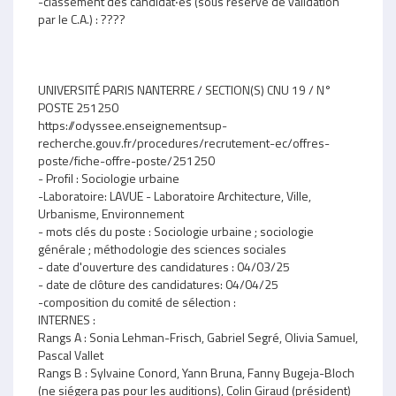
-classement des candidat‧es (sous réserve de validation
par le C.A.) : ????
UNIVERSITÉ PARIS NANTERRE / SECTION(S) CNU 19 / N°
POSTE 251250
https://odyssee.enseignementsup-
recherche.gouv.fr/procedures/recrutement-ec/offres-
poste/fiche-offre-poste/251250
- Profil : Sociologie urbaine
-Laboratoire: LAVUE - Laboratoire Architecture, Ville,
Urbanisme, Environnement
- mots clés du poste : Sociologie urbaine ; sociologie
générale ; méthodologie des sciences sociales
- date d'ouverture des candidatures : 04/03/25
- date de clôture des candidatures: 04/04/25
-composition du comité de sélection :
INTERNES :
Rangs A : Sonia Lehman-Frisch, Gabriel Segré, Olivia Samuel,
Pascal Vallet
Rangs B : Sylvaine Conord, Yann Bruna, Fanny Bugeja-Bloch
(ne siégera pas pour les auditions), Colin Giraud (président)