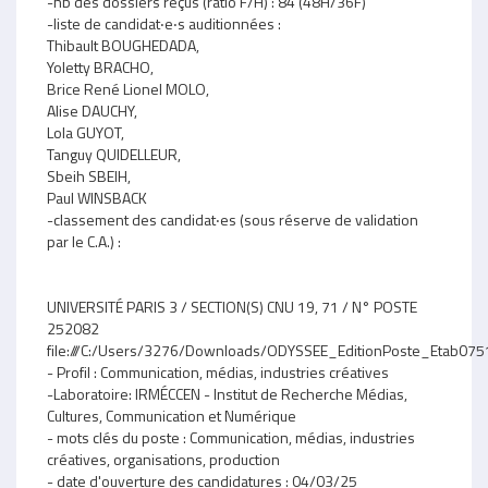
-nb des dossiers reçus (ratio F/H) : 84 (48H/36F)
-liste de candidat‧e‧s auditionnées :
Thibault BOUGHEDADA,
Yoletty BRACHO,
Brice René Lionel MOLO,
Alise DAUCHY,
Lola GUYOT,
Tanguy QUIDELLEUR,
Sbeih SBEIH,
Paul WINSBACK
-classement des candidat‧es (sous réserve de validation
par le C.A.) :
UNIVERSITÉ PARIS 3 / SECTION(S) CNU 19, 71 / N° POSTE
252082
file:///C:/Users/3276/Downloads/ODYSSEE_EditionPoste_Etab07
- Profil : Communication, médias, industries créatives
-Laboratoire: IRMÉCCEN - Institut de Recherche Médias,
Cultures, Communication et Numérique
- mots clés du poste : Communication, médias, industries
créatives, organisations, production
- date d'ouverture des candidatures : 04/03/25