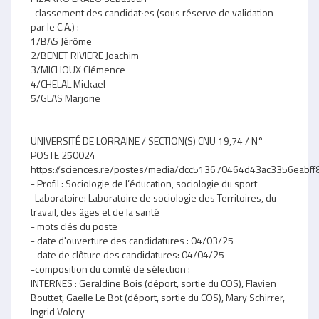
-classement des candidat‧es (sous réserve de validation
par le C.A.) :
1/BAS Jérôme
2/BENET RIVIERE Joachim
3/MICHOUX Clémence
4/CHELAL Mickael
5/GLAS Marjorie
UNIVERSITÉ DE LORRAINE / SECTION(S) CNU 19,74 / N°
POSTE 250024
https://sciences.re/postes/media/dcc513670464d43ac3356eab
- Profil : Sociologie de l’éducation, sociologie du sport
-Laboratoire: Laboratoire de sociologie des Territoires, du
travail, des âges et de la santé
- mots clés du poste
- date d'ouverture des candidatures : 04/03/25
- date de clôture des candidatures: 04/04/25
-composition du comité de sélection :
INTERNES : Geraldine Bois (déport, sortie du COS), Flavien
Bouttet, Gaelle Le Bot (déport, sortie du COS), Mary Schirrer,
Ingrid Volery