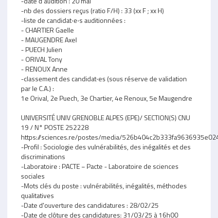
-date d'audition : 20 mai
-nb des dossiers reçus (ratio F/H) : 33 (xx F ; xx H)
-liste de candidat‧e‧s auditionnées :
- CHARTIER Gaelle
- MAUGENDRE Axel
- PUECH Julien
- ORIVAL Tony
- RENOUX Anne
-classement des candidat‧es (sous réserve de validation
par le C.A.) :
1e Orival, 2e Puech, 3e Chartier, 4e Renoux, 5e Maugendre
UNIVERSITÉ UNIV GRENOBLE ALPES (EPE)/ SECTION(S) CNU
19 / N° POSTE 252228
https://sciences.re/postes/media/526b404c2b333fa9636935e
-Profil : Sociologie des vulnérabilités, des inégalités et des
discriminations
-Laboratoire : PACTE − Pacte - Laboratoire de sciences
sociales
-Mots clés du poste : vulnérabilités, inégalités, méthodes
qualitatives
-Date d'ouverture des candidatures : 28/02/25
-Date de clôture des candidatures: 31/03/25 à 16h00