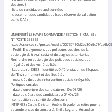
dossiers ?
-liste de candidat‧e‧s auditionnées :
-classement des candidat‧es (sous réserve de validation
par le C.A.) :
UNIVERSITÉ LE HAVRE NORMANDIE / SECTION(S) CNU 19 /
N° POSTE 251589
https://sciences.re/postes/media/00737490d2ec3045c79faa6
- Profil : Enseignement des politiques sociales, de la
sociologie du travail social et du diagnostic territorial.
Recherche en sociologie des politiques sociales, des
inégalités et des vulnérabilités.
-Laboratoire: IDEES - Identité et Différenciation de l'Espace,
de l'Environnement et des Sociétés
- mots clés du poste : Intervention sociale ; Inégalités ;
Politiques sociales
- date d'ouverture des candidatures : 04/03/25
- date de clôture des candidatures: 04/04/25
-composition du comité de sélection :
INTERNES : Carole Christen, Amélie Grysole (se retire pour la
seconde phase du concours), Emilie Legrand, Arnaud Le