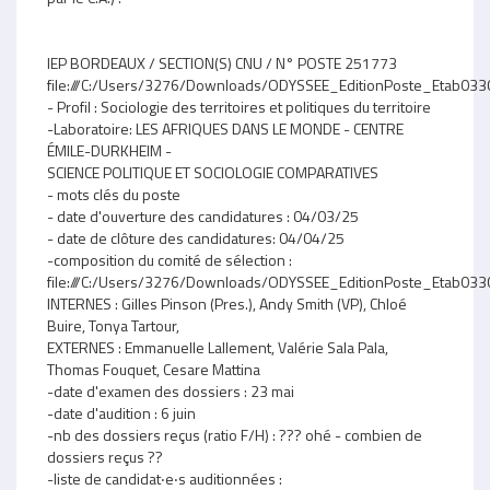
IEP BORDEAUX / SECTION(S) CNU / N° POSTE 251773
file:///C:/Users/3276/Downloads/ODYSSEE_EditionPoste_Etab03
- Profil : Sociologie des territoires et politiques du territoire
-Laboratoire: LES AFRIQUES DANS LE MONDE - CENTRE
ÉMILE-DURKHEIM -
SCIENCE POLITIQUE ET SOCIOLOGIE COMPARATIVES
- mots clés du poste
- date d'ouverture des candidatures : 04/03/25
- date de clôture des candidatures: 04/04/25
-composition du comité de sélection :
file:///C:/Users/3276/Downloads/ODYSSEE_EditionPoste_Etab03
INTERNES : Gilles Pinson (Pres.), Andy Smith (VP), Chloé
Buire, Tonya Tartour,
EXTERNES : Emmanuelle Lallement, Valérie Sala Pala,
Thomas Fouquet, Cesare Mattina
-date d'examen des dossiers : 23 mai
-date d'audition : 6 juin
-nb des dossiers reçus (ratio F/H) : ??? ohé - combien de
dossiers reçus ??
-liste de candidat‧e‧s auditionnées :