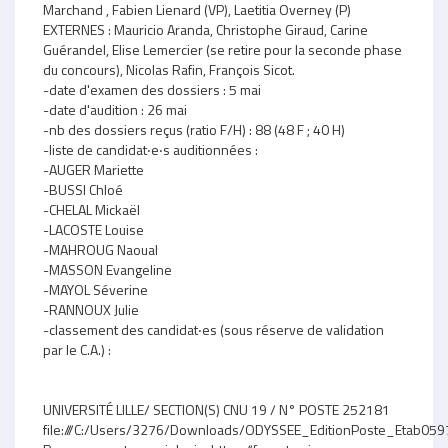
Marchand , Fabien Lienard (VP), Laetitia Overney (P)
EXTERNES : Mauricio Aranda, Christophe Giraud, Carine
Guérandel, Elise Lemercier (se retire pour la seconde phase
du concours), Nicolas Rafin, François Sicot.
-date d'examen des dossiers : 5 mai
-date d'audition : 26 mai
-nb des dossiers reçus (ratio F/H) : 88 (48 F ; 40 H)
-liste de candidat‧e‧s auditionnées :
-AUGER Mariette
-BUSSI Chloé
-CHELAL Mickaël
-LACOSTE Louise
-MAHROUG Naoual
-MASSON Evangeline
-MAYOL Séverine
-RANNOUX Julie
-classement des candidat‧es (sous réserve de validation
par le C.A.) :
UNIVERSITÉ LILLE/ SECTION(S) CNU 19 / N° POSTE 252181
file:///C:/Users/3276/Downloads/ODYSSEE_EditionPoste_Etab05