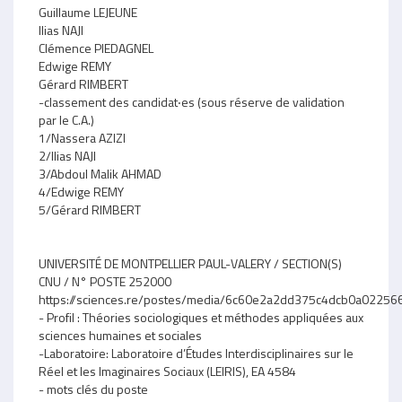
Guillaume LEJEUNE
Ilias NAJI
Clémence PIEDAGNEL
Edwige REMY
Gérard RIMBERT
-classement des candidat‧es (sous réserve de validation
par le C.A.)
1/Nassera AZIZI
2/Ilias NAJI
3/Abdoul Malik AHMAD
4/Edwige REMY
5/Gérard RIMBERT
UNIVERSITÉ DE MONTPELLIER PAUL-VALERY / SECTION(S)
CNU / N° POSTE 252000
https://sciences.re/postes/media/6c60e2a2dd375c4dcb0a0225
- Profil : Théories sociologiques et méthodes appliquées aux
sciences humaines et sociales
-Laboratoire: Laboratoire d’Études Interdisciplinaires sur le
Réel et les Imaginaires Sociaux (LEIRIS), EA 4584
- mots clés du poste