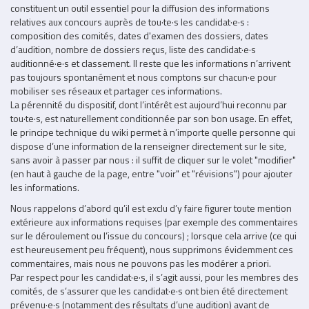
constituent un outil essentiel pour la diffusion des informations
relatives aux concours auprès de tou·te·s les candidat·e·s :
composition des comités, dates d'examen des dossiers, dates
d’audition, nombre de dossiers reçus, liste des candidat·e·s
auditionné·e·s et classement. Il reste que les informations n’arrivent
pas toujours spontanément et nous comptons sur chacun·e pour
mobiliser ses réseaux et partager ces informations.
La pérennité du dispositif, dont l’intérêt est aujourd’hui reconnu par
tou·te·s, est naturellement conditionnée par son bon usage. En effet,
le principe technique du wiki permet à n’importe quelle personne qui
dispose d’une information de la renseigner directement sur le site,
sans avoir à passer par nous : il suffit de cliquer sur le volet "modifier"
(en haut à gauche de la page, entre "voir" et "révisions") pour ajouter
les informations.
Nous rappelons d’abord qu’il est exclu d’y faire figurer toute mention
extérieure aux informations requises (par exemple des commentaires
sur le déroulement ou l’issue du concours) ; lorsque cela arrive (ce qui
est heureusement peu fréquent), nous supprimons évidemment ces
commentaires, mais nous ne pouvons pas les modérer a priori.
Par respect pour les candidat·e·s, il s’agit aussi, pour les membres des
comités, de s’assurer que les candidat·e·s ont bien été directement
prévenu·e·s (notamment des résultats d’une audition) avant de