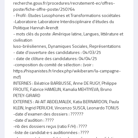
recherche.gouv.fr/procedures/recrutement-ec/offres-
poste/fiche-offre-poste/250764
- Profil : Etudes Lusophones et Transformations sociétales
-Laboratoire: Laboratoire Interdisciplinaire d'études du
Politique Hannah Arendt
- mots clés du poste :Amérique latine, Langues, littérature et
civilisation
luso-brésiliennes, Dynamiques Sociales, Représentations
- date d'ouverture des candidatures : 04/03/25
- date de clôture des candidatures: 04/04/25
-composition du comité de sélection : (voir :
https://hispanistes.fr/index.php/wikiberam/la-campagne-
mcf)
INTERNES : Béatrice BARBUSSE, Anne DE RUGY, Philippe
FROUTE, Fabrice HAMELIN, Kamalia MEHTIYEVA, Bruno
PETEY-GIRARD
EXTERNES : Ali AIT ABDELMALEK, Katia BERNARDON, Paula
KLEIN, Ingrid PERUCHI, Vincenzo SUSCA, Leonardo TONUS
-date d'examen des dossiers : ??????
-date d'audition : ????
-nb des dossiers reçus (ratio F/H) : ????
-liste de candidat‧e‧s auditionnées : ????