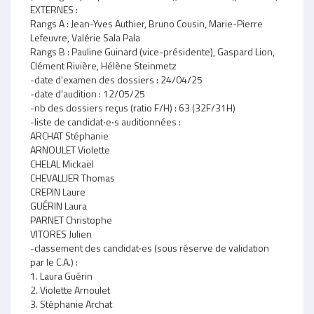
EXTERNES :
Rangs A : Jean-Yves Authier, Bruno Cousin, Marie-Pierre
Lefeuvre, Valérie Sala Pala
Rangs B : Pauline Guinard (vice-présidente), Gaspard Lion,
Clément Rivière, Hélène Steinmetz
-date d'examen des dossiers : 24/04/25
-date d'audition : 12/05/25
-nb des dossiers reçus (ratio F/H) : 63 (32F/31H)
-liste de candidat‧e‧s auditionnées :
ARCHAT Stéphanie
ARNOULET Violette
CHELAL Mickaël
CHEVALLIER Thomas
CREPIN Laure
GUÉRIN Laura
PARNET Christophe
VITORES Julien
-classement des candidat‧es (sous réserve de validation
par le C.A.) :
1. Laura Guérin
2. Violette Arnoulet
3. Stéphanie Archat