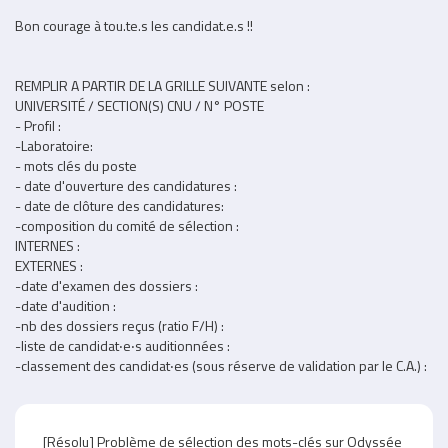
Bon courage à tou.te.s les candidat.e.s !!
REMPLIR A PARTIR DE LA GRILLE SUIVANTE selon :
UNIVERSITÉ / SECTION(S) CNU / N° POSTE
- Profil :
-Laboratoire:
- mots clés du poste
- date d'ouverture des candidatures :
- date de clôture des candidatures:
-composition du comité de sélection :
INTERNES :
EXTERNES :
-date d'examen des dossiers :
-date d'audition :
-nb des dossiers reçus (ratio F/H) :
-liste de candidat‧e‧s auditionnées :
-classement des candidat‧es (sous réserve de validation par le C.A.) :
Partie
[Résolu] Problème de sélection des mots-clés sur Odyssée