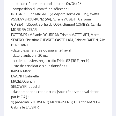
- date de clôture des candidatures: 04/04/25
-composition du comité de sélection :
INTERNES : Eric MAIGRET (P, déport, sortie du COS), Yvette
ASSILAMEHOU-KUNZ (VP), Aurélie AUBERT, Gérôme
GUIBERT (déport, sortie du COS), Clément COMBES, Camila
MOREIRA CESAR
EXTERNES : Mélanie BOURDAA, Tristan MATTELART, Marta
SEVERO, Christine CHEVRET-CASTELLANI, Fabrice RAFFIN, Alix
BENISTANT
-date d'examen des dossiers : 24 avril
-date d'audition : 20 mai
-nb des dossiers reçus (ratio F/H) : 82 (38 F ; 44 H)
-liste de candidat‧e‧s auditionnées :
KAISER Marc
LAVENIR Gabrielle
MAZEL Quentin
SKLOWER Jedediah
-classement des candidat‧es (sous réserve de validation
par le C.A.) :
1) Jedediah SKLOWER 2) Marc KAISER 3) Quentin MAZEL 4)
Gabrielle LAVENIR