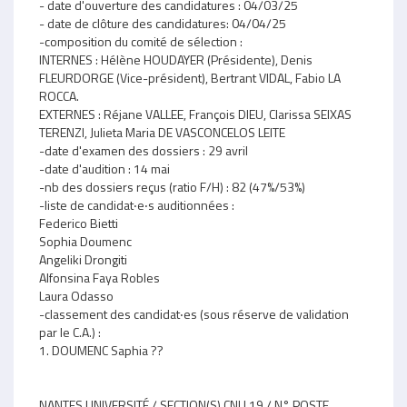
- date d'ouverture des candidatures : 04/03/25
- date de clôture des candidatures: 04/04/25
-composition du comité de sélection :
INTERNES : Hélène HOUDAYER (Présidente), Denis
FLEURDORGE (Vice-président), Bertrant VIDAL, Fabio LA
ROCCA.
EXTERNES : Réjane VALLEE, François DIEU, Clarissa SEIXAS
TERENZI, Julieta Maria DE VASCONCELOS LEITE
-date d'examen des dossiers : 29 avril
-date d'audition : 14 mai
-nb des dossiers reçus (ratio F/H) : 82 (47%/53%)
-liste de candidat‧e‧s auditionnées :
Federico Bietti
Sophia Doumenc
Angeliki Drongiti
Alfonsina Faya Robles
Laura Odasso
-classement des candidat‧es (sous réserve de validation
par le C.A.) :
1. DOUMENC Saphia ??
NANTES UNIVERSITÉ / SECTION(S) CNU 19 / N° POSTE