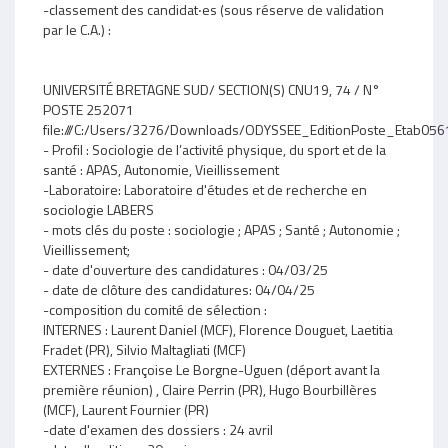
-classement des candidat‧es (sous réserve de validation
par le C.A.) :
UNIVERSITÉ BRETAGNE SUD/ SECTION(S) CNU19, 74 / N°
POSTE 252071
file:///C:/Users/3276/Downloads/ODYSSEE_EditionPoste_Etab05
- Profil : Sociologie de l’activité physique, du sport et de la
santé : APAS, Autonomie, Vieillissement
-Laboratoire: Laboratoire d'études et de recherche en
sociologie LABERS
- mots clés du poste : sociologie ; APAS ; Santé ; Autonomie ;
Vieillissement;
- date d'ouverture des candidatures : 04/03/25
- date de clôture des candidatures: 04/04/25
-composition du comité de sélection :
INTERNES : Laurent Daniel (MCF), Florence Douguet, Laetitia
Fradet (PR), Silvio Maltagliati (MCF)
EXTERNES : Françoise Le Borgne-Uguen (déport avant la
première réunion) , Claire Perrin (PR), Hugo Bourbillères
(MCF), Laurent Fournier (PR)
-date d'examen des dossiers : 24 avril