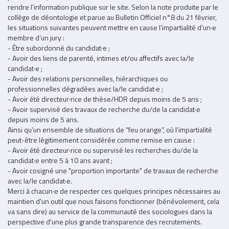
rendre l’information publique sur le site. Selon la note produite par le
collège de déontologie et parue au Bulletin Officiel n°8 du 21 février,
les situations suivantes peuvent mettre en cause l’impartialité d’un·e
membre d’un jury :
- Être subordonné du candidat·e ;
- Avoir des liens de parenté, intimes et/ou affectifs avec la/le
candidat·e ;
- Avoir des relations personnelles, hiérarchiques ou
professionnelles dégradées avec la/le candidat·e ;
- Avoir été directeur·rice de thèse/HDR depuis moins de 5 ans ;
- Avoir supervisé des travaux de recherche du/de la candidat·e
depuis moins de 5 ans.
Ainsi qu’un ensemble de situations de “feu orange”, où l’impartialité
peut-être légitimement considérée comme remise en cause :
- Avoir été directeur·rice ou supervisé les recherches du/de la
candidat·e entre 5 à 10 ans avant ;
- Avoir cosigné une "proportion importante" de travaux de recherche
avec la/le candidat·e.
Merci à chacun·e de respecter ces quelques principes nécessaires au
maintien d'un outil que nous faisons fonctionner (bénévolement, cela
va sans dire) au service de la communauté des sociologues dans la
perspective d'une plus grande transparence des recrutements.