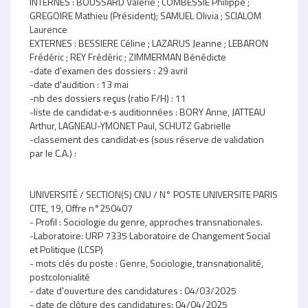
INTERNES : BOUSSARD Valérie ; COMBESSIE Philippe ;
GREGOIRE Mathieu (Président); SAMUEL Olivia ; SCIALOM
Laurence
EXTERNES : BESSIERE Céline ; LAZARUS Jeanne ; LEBARON
Frédéric ; REY Frédéric ; ZIMMERMAN Bénédicte
-date d'examen des dossiers : 29 avril
-date d'audition : 13 mai
-nb des dossiers reçus (ratio F/H) : 11
-liste de candidat‧e‧s auditionnées : BORY Anne, JATTEAU
Arthur, LAGNEAU-YMONET Paul, SCHUTZ Gabrielle
-classement des candidat‧es (sous réserve de validation
par le C.A.) :
UNIVERSITÉ / SECTION(S) CNU / N° POSTE UNIVERSITE PARIS
CITE, 19, Offre n°250407
- Profil : Sociologie du genre, approches transnationales.
-Laboratoire: URP 7335 Laboratoire de Changement Social
et Politique (LCSP)
- mots clés du poste : Genre, Sociologie, transnationalité,
postcolonialité
- date d'ouverture des candidatures : 04/03/2025
- date de clôture des candidatures: 04/04/2025