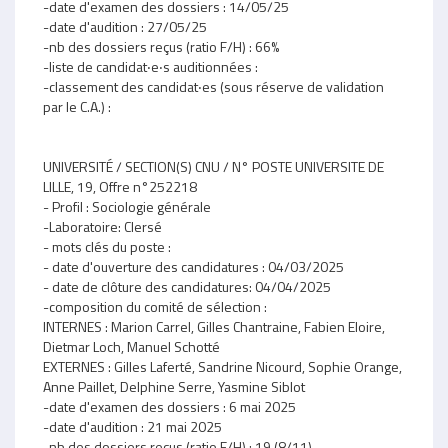
-date d'examen des dossiers : 14/05/25
-date d'audition : 27/05/25
-nb des dossiers reçus (ratio F/H) : 66%
-liste de candidat‧e‧s auditionnées :
-classement des candidat‧es (sous réserve de validation
par le C.A.) :
UNIVERSITÉ / SECTION(S) CNU / N° POSTE UNIVERSITE DE
LILLE, 19, Offre n°252218
- Profil : Sociologie générale
-Laboratoire: Clersé
- mots clés du poste :
- date d'ouverture des candidatures : 04/03/2025
- date de clôture des candidatures: 04/04/2025
-composition du comité de sélection :
INTERNES : Marion Carrel, Gilles Chantraine, Fabien Eloire,
Dietmar Loch, Manuel Schotté
EXTERNES : Gilles Laferté, Sandrine Nicourd, Sophie Orange,
Anne Paillet, Delphine Serre, Yasmine Siblot
-date d'examen des dossiers : 6 mai 2025
-date d'audition : 21 mai 2025
-nb des dossiers reçus (ratio F/H) : 19 (8/11)