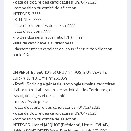
- date de clôture des candidatures: 04/04/2025
-composition du comité de sélection :
INTERNES : ????
EXTERNES : ????
-date d'examen des dossiers : ????
-date d'audition : ????
-nb des dossiers reçus (ratio F/H) : ????
-liste de candidat‧e‧s auditionnées :
-classement des candidat‧es (sous réserve de validation
par le C.A.) :
UNIVERSITÉ / SECTION(S) CNU / N° POSTE UNIVERSITE
LORRAINE, 19, Offre n°250054
- Profil : Sociologie générale, sociologie urbaine, territoires
-Laboratoire: Laboratoire de sociologie des Territoires, du
travail, des âges et de la santé
- mots clés du poste
- date d'ouverture des candidatures : 04/03/2025
- date de clôture des candidatures: 04/04/2025
-composition du comité de sélection :
INTERNES : Lionel JACQUOT (Président), Hervé LEVILAIN,
Valérie SAINT-DIZIER (Vice-Présidente), Ingrid VOLERY