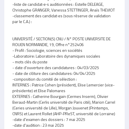
-liste de candidat‧e‧s auditionnées : Estelle DELEAGE,
Christophe GRANGER, Vanessa STETTINGER, Anaïs THEVIOT
-classement des candidat‧es (sous réserve de validation
par le C.A.) :
UNIVERSITÉ / SECTION(S) CNU / N° POSTE UNIVERSITE DE
ROUEN NORMANDIE, 19, Offre n°252406
- Profil : Sociologie, sciences en sociétés
-Laboratoire: Laboratoire des dynamiques sociales
- mots clés du poste
- date d'ouverture des candidatures : 04/03/2025
- date de clôture des candidatures: 04/04/2025
-composition du comité de sélection :
INTERNES : Patrice Cohen (président), Elise Lemercier (vice-
présidente) et Elise Palomares
EXTERNES : Catherine Bourgain (Cermes Inserm), Olivier
Beraud-Martin (Cerlis université de Paris cité), Marion Carrel
(Ceries université de Lille), Morgan Jouvenet (Printemps,
CNRS) et Laurent Rollet (AHP-PReST, université de Lorraine)
-date d'examen des dossiers : 7 mai 2025
-date d'audition : 23 mai 2025