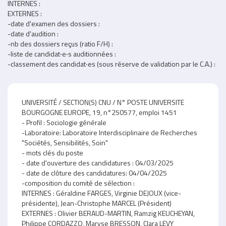
INTERNES :
EXTERNES :
-date d'examen des dossiers :
-date d'audition :
-nb des dossiers reçus (ratio F/H) :
-liste de candidat‧e‧s auditionnées :
-classement des candidat‧es (sous réserve de validation par le C.A.) :
Partie
UNIVERSITÉ / SECTION(S) CNU / N° POSTE UNIVERSITE
éditable
BOURGOGNE EUROPE, 19, n°250577, emploi 1451
- Profil : Sociologie générale
-Laboratoire: Laboratoire Interdisciplinaire de Recherches
"Sociétés, Sensibilités, Soin"
- mots clés du poste
- date d'ouverture des candidatures : 04/03/2025
- date de clôture des candidatures: 04/04/2025
-composition du comité de sélection :
INTERNES : Géraldine FARGES, Virginie DEJOUX (vice-
présidente), Jean-Christophe MARCEL (Président)
EXTERNES : Olivier BERAUD-MARTIN, Ramzig KEUCHEYAN,
Philippe CORDAZZO, Maryse BRESSON, Clara LEVY