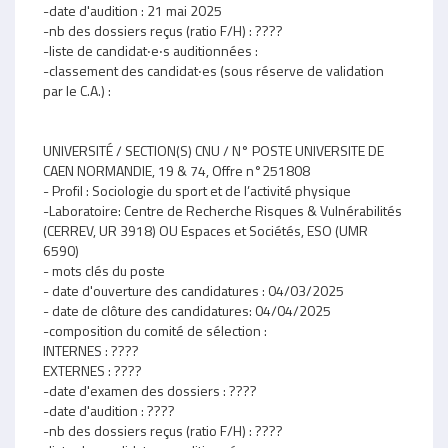
-date d'audition : 21 mai 2025
-nb des dossiers reçus (ratio F/H) : ????
-liste de candidat‧e‧s auditionnées :
-classement des candidat‧es (sous réserve de validation
par le C.A.) :
UNIVERSITÉ / SECTION(S) CNU / N° POSTE UNIVERSITE DE
CAEN NORMANDIE, 19 & 74, Offre n°251808
- Profil : Sociologie du sport et de l’activité physique
-Laboratoire: Centre de Recherche Risques & Vulnérabilités
(CERREV, UR 3918) OU Espaces et Sociétés, ESO (UMR
6590)
- mots clés du poste
- date d'ouverture des candidatures : 04/03/2025
- date de clôture des candidatures: 04/04/2025
-composition du comité de sélection :
INTERNES : ????
EXTERNES : ????
-date d'examen des dossiers : ????
-date d'audition : ????
-nb des dossiers reçus (ratio F/H) : ????