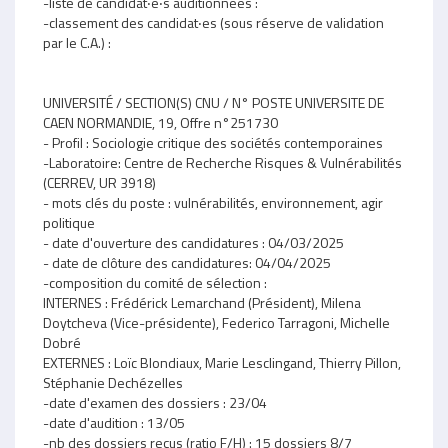
-liste de candidat‧e‧s auditionnées :
-classement des candidat‧es (sous réserve de validation
par le C.A.) :
UNIVERSITÉ / SECTION(S) CNU / N° POSTE UNIVERSITE DE
CAEN NORMANDIE, 19, Offre n°251730
- Profil : Sociologie critique des sociétés contemporaines
-Laboratoire: Centre de Recherche Risques & Vulnérabilités
(CERREV, UR 3918)
- mots clés du poste : vulnérabilités, environnement, agir
politique
- date d'ouverture des candidatures : 04/03/2025
- date de clôture des candidatures: 04/04/2025
-composition du comité de sélection :
INTERNES : Frédérick Lemarchand (Président), Milena
Doytcheva (Vice-présidente), Federico Tarragoni, Michelle
Dobré
EXTERNES : Loïc Blondiaux, Marie Lesclingand, Thierry Pillon,
Stéphanie Dechézelles
-date d'examen des dossiers : 23/04
-date d'audition : 13/05
-nb des dossiers reçus (ratio F/H) : 15 dossiers 8/7