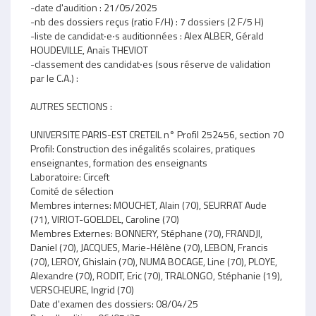
-date d'audition : 21/05/2025
-nb des dossiers reçus (ratio F/H) : 7 dossiers (2 F/5 H)
-liste de candidat‧e‧s auditionnées : Alex ALBER, Gérald
HOUDEVILLE, Anaïs THEVIOT
-classement des candidat‧es (sous réserve de validation
par le C.A.) :
AUTRES SECTIONS :
UNIVERSITE PARIS-EST CRETEIL n° Profil 252456, section 70
Profil: Construction des inégalités scolaires, pratiques
enseignantes, formation des enseignants
Laboratoire: Circeft
Comité de sélection
Membres internes: MOUCHET, Alain (70), SEURRAT Aude
(71), VIRIOT-GOELDEL, Caroline (70)
Membres Externes: BONNERY, Stéphane (70), FRANDJI,
Daniel (70), JACQUES, Marie-Hélène (70), LEBON, Francis
(70), LEROY, Ghislain (70), NUMA BOCAGE, Line (70), PLOYE,
Alexandre (70), RODIT, Eric (70), TRALONGO, Stéphanie (19),
VERSCHEURE, Ingrid (70)
Date d'examen des dossiers: 08/04/25