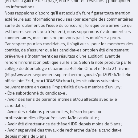
(en haut à gauche de la page, entre "voir" et "révisions") pour ajouter
les informations.
Nous rappelons d’abord qu’il est exclu d’y faire figurer toute mention
extérieure aux informations requises (par exemple des commentaires
sur le déroulement ou l’issue du concours) ; lorsque cela arrive (ce qui
est heureusement peu fréquent), nous supprimons évidemment ces
commentaires, mais nous ne pouvons pas les modérer a priori.
Par respect pour les candidat-es, il s’agit aussi, pour les membres des
comités, de s’assurer que les candidat-es ont bien été directement
prévenu·e·s (notamment des résultats d’une audition) avant de
rendre l’information publique sur le site. Selon la note produite par le
collège de déontologie et parue au Bulletin Officiel n°8 du 21 février
(http://www.enseignementsup-recherche.gouv.fr/pid20536/bulletin-
officiel.html?cid_bo=138496&cbo=1), les situations suivantes
peuvent mettre en cause l’impartialité d’un-e membre d’un jury :
- Être subordonné du candidat-e ;
- Avoir des liens de parenté, intimes et/ou affectifs avec la/le
candidat-e ;
- Avoir des relations personnelles, hiérarchiques ou
professionnelles dégradées avec la/le candidat-e ;
- Avoir été directeur-rice de thèse/HDR depuis moins de 5 ans ;
- Avoir supervisé des travaux de recherche du/de la candidat-e
depuis moins de 5 ans.