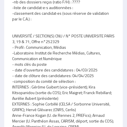
-nb des dossiers reçus (ratio F/H) : ????
-liste de candidat‧e‧s auditionnées :
-classement des candidat‧es (sous réserve de validation
par le C.A.) :
UNIVERSITÉ / SECTION(S) CNU / N° POSTE UNIVERSITE PARIS
3, 19 & 71, Offre n°252329
- Profil : Communication, Médias
-Laboratoire: Institut de Recherche Médias, Cultures,
Communication et Numérique
- mots clés du poste
- date d'ouverture des candidatures : 04/03/2025
- date de clôture des candidatures: 04/04/2025
-composition du comité de sélection :
INTERNES : Gérôme Guibert (vice-président); Kira
Kitsopanidou (sortie du COS); Eric Maigret; Franck Rebillard;
Aurélie Aubert (présidente)
EXTERNES : Sophie Corbillé (CELSA / Sorbonne Université,
GRIPIC); Hervé Glévarec (CNRS, Cerlis)
Anne-France Kogan (U. de Rennes 2, PREFics); Arnaud
Mercier (U. Panthéon Assas, CARISM, déport, sortie du COS);
Angeliki Monnier (U. de Lorraine, CREM)