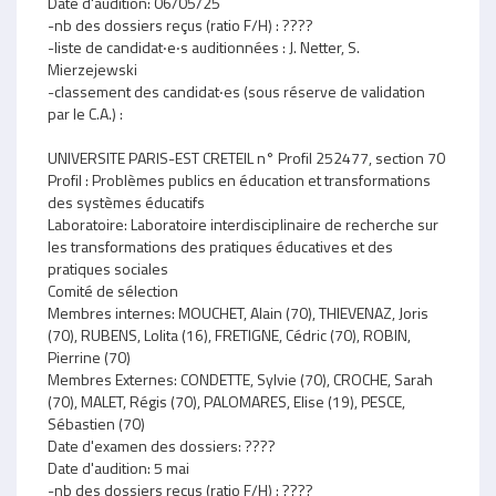
Date d'audition: 06/05/25
-nb des dossiers reçus (ratio F/H) : ????
-liste de candidat‧e‧s auditionnées : J. Netter, S.
Mierzejewski
-classement des candidat‧es (sous réserve de validation
par le C.A.) :
UNIVERSITE PARIS-EST CRETEIL n° Profil 252477, section 70
Profil : Problèmes publics en éducation et transformations
des systèmes éducatifs
Laboratoire: Laboratoire interdisciplinaire de recherche sur
les transformations des pratiques éducatives et des
pratiques sociales
Comité de sélection
Membres internes: MOUCHET, Alain (70), THIEVENAZ, Joris
(70), RUBENS, Lolita (16), FRETIGNE, Cédric (70), ROBIN,
Pierrine (70)
Membres Externes: CONDETTE, Sylvie (70), CROCHE, Sarah
(70), MALET, Régis (70), PALOMARES, Elise (19), PESCE,
Sébastien (70)
Date d'examen des dossiers: ????
Date d'audition: 5 mai
-nb des dossiers reçus (ratio F/H) : ????