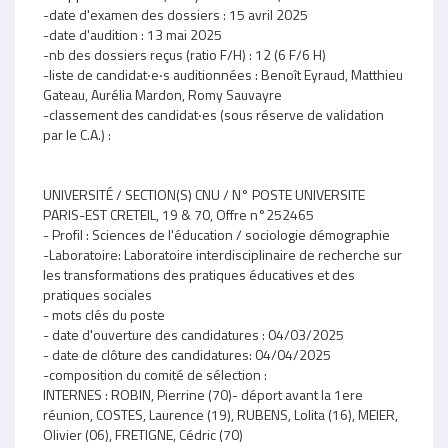
-date d'examen des dossiers : 15 avril 2025
-date d'audition : 13 mai 2025
-nb des dossiers reçus (ratio F/H) : 12 (6 F/6 H)
-liste de candidat‧e‧s auditionnées : Benoît Eyraud, Matthieu
Gateau, Aurélia Mardon, Romy Sauvayre
-classement des candidat‧es (sous réserve de validation
par le C.A.) :
UNIVERSITÉ / SECTION(S) CNU / N° POSTE UNIVERSITE
PARIS-EST CRETEIL, 19 & 70, Offre n°252465
- Profil : Sciences de l'éducation / sociologie démographie
-Laboratoire: Laboratoire interdisciplinaire de recherche sur
les transformations des pratiques éducatives et des
pratiques sociales
- mots clés du poste
- date d'ouverture des candidatures : 04/03/2025
- date de clôture des candidatures: 04/04/2025
-composition du comité de sélection :
INTERNES : ROBIN, Pierrine (70)- déport avant la 1ere
réunion, COSTES, Laurence (19), RUBENS, Lolita (16), MEIER,
Olivier (06), FRETIGNE, Cédric (70)