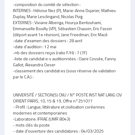
-composition du comité de sélection :
INTERNES : Héloïse Nez (P), Marie-Anne Dujarier, Mathieu
Duplay, Marie Lesclingand, Nicolas Puig
EXTERNES : Viviane Albenga, Hourya Bentouhami,
Emmanuelle Bouilly (VP), Sébastien Chauvin, Eric Fassin
(déport avant 1e réunion), Jane Freedman, Eric Macé
-date d'examen des dossiers : 28 avril
-date d'audition : 12 mai
-nb des dossiers reçus (ratio F/H) : 7 (7F)
-liste de candidat‧e‧s auditionnées : Claire Cossée, Fanny
Gallot, Alexandra Oeser
-classement des candidat‧es (sous réserve de validation
par le C.A.) :
UNIVERSITÉ / SECTION(S) CNU / N° POSTE INST NAT LANG CIV
ORIENT PARIS, 10, 15 & 19, Offre n°251077
- Profil : Langue, littérature et civilisation coréennes
modernes et contemporaines
-Laboratoire: IFRAE (UMR 8043)
- mots clés du poste
- date d'ouverture des candidatures : 04/03/2025