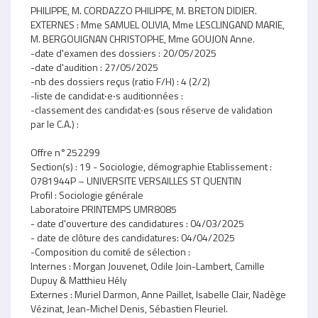
PHILIPPE, M. CORDAZZO PHILIPPE, M. BRETON DIDIER.
EXTERNES : Mme SAMUEL OLIVIA, Mme LESCLINGAND MARIE,
M. BERGOUIGNAN CHRISTOPHE, Mme GOUJON Anne.
-date d'examen des dossiers : 20/05/2025
-date d'audition : 27/05/2025
-nb des dossiers reçus (ratio F/H) : 4 (2/2)
-liste de candidat‧e‧s auditionnées :
-classement des candidat‧es (sous réserve de validation
par le C.A.) :
Offre n°252299
Section(s) : 19 - Sociologie, démographie Etablissement :
0781944P – UNIVERSITE VERSAILLES ST QUENTIN
Profil : Sociologie générale
Laboratoire PRINTEMPS UMR8085
- date d'ouverture des candidatures : 04/03/2025
- date de clôture des candidatures: 04/04/2025
-Composition du comité de sélection :
Internes : Morgan Jouvenet, Odile Join-Lambert, Camille
Dupuy & Matthieu Hély
Externes : Muriel Darmon, Anne Paillet, Isabelle Clair, Nadège
Vézinat, Jean-Michel Denis, Sébastien Fleuriel.