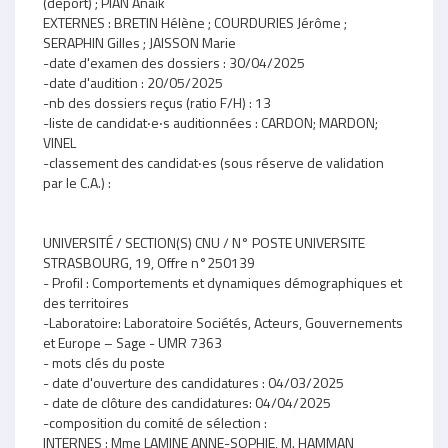
(déport) ; PIAN Anaïk
EXTERNES : BRETIN Hélène ; COURDURIES Jérôme ;
SERAPHIN Gilles ; JAISSON Marie
-date d'examen des dossiers : 30/04/2025
-date d'audition : 20/05/2025
-nb des dossiers reçus (ratio F/H) : 13
-liste de candidat‧e‧s auditionnées : CARDON; MARDON;
VINEL
-classement des candidat‧es (sous réserve de validation
par le C.A.) :
UNIVERSITÉ / SECTION(S) CNU / N° POSTE UNIVERSITE
STRASBOURG, 19, Offre n°250139
- Profil : Comportements et dynamiques démographiques et
des territoires
-Laboratoire: Laboratoire Sociétés, Acteurs, Gouvernements
et Europe – Sage - UMR 7363
- mots clés du poste
- date d'ouverture des candidatures : 04/03/2025
- date de clôture des candidatures: 04/04/2025
-composition du comité de sélection :
INTERNES : Mme LAMINE ANNE-SOPHIE, M. HAMMAN