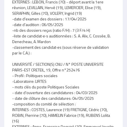
EXTERNES : LEBON, Francis (70) - déport avant la 1ere
réunion, LEVILLAIN, Hervé (19), LEMERCIER, Elise (19),
SERAPHIN, Gilles (70), VOLERY, Ingrid (19)
-date d'examen des dossiers : 17/04/2025
-date d'audition : 06/05/2025
-nb des dossiers reçus (ratio F/H) : 7 (3 F/4 H)
-liste de candidat‧e‧s auditionnées : S. A. Alix, C. Cossée, B.
Denecheau, A. Mardon
-classement des candidat‧es (sous réserve de validation
par le C.A.) :
UNIVERSITÉ / SECTION(S) CNU / N° POSTE UNIVERSITE
PARIS-EST CRETEIL, 19, Offre n°252476
- Profil : Politiques sociales
-Laboratoire: LIRTES
- mots clés du poste Politiques Sociales
- date d'ouverture des candidatures : 04/03/2025
- date de clôture des candidatures: 04/05/2025
-composition du comité de sélection :
INTERNES : COSTES, Laurence (19) FRETIGNE, Cédric (70),
ROBIN, Pierrine (70), HAMELIN Fabrice (19), RUBENS Lolita
(16)
EXTERNES : Anne-Françoise Dequiré (70), Emmanuel Jovelin