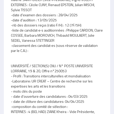
EXTERNES : Cécile CUNY, Renaud EPSTEIN, Julian MISCHI,
Sylvie TISSOT
-date d'examen des dossiers : 28/04/2025
-date d'audition : 13/05/2025
-nb des dossiers reçus (ratio F/H) : 12 (7F/5H)
-liste de candidat‧e‧s auditionnées : Philippe CARDON, Claire
COSSEE, Barbara MOROVICH, Thibauld MOULAERT, Julie
SEDEL, Vanessa STETTINGER
-classement des candidat‧es (sous réserve de validation
par le C.A.) :
UNIVERSITÉ / SECTION(S) CNU / N° POSTE UNIVERSITE
LORRAINE, 19 & 20, Offre n°250053
- Profil : Transitions interculturelles et mondialisation
-Laboratoire: UR CREAT – Centre de recherche sur les
expertises les arts et les transitions
- mots clés du poste
- date d'ouverture des candidatures : 04/03/2025
- date de clôture des candidatures: 04/04/2025
-composition du comité de sélection :
INTERNES : 4 (BEL HADJ ZIANE Kheira - Vide Présidente,