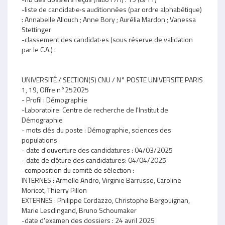
-liste de candidat‧e‧s auditionnées (par ordre alphabétique)
: Annabelle Allouch ; Anne Bory ; Aurélia Mardon ; Vanessa
Stettinger
-classement des candidat‧es (sous réserve de validation
par le C.A.) :
UNIVERSITÉ / SECTION(S) CNU / N° POSTE UNIVERSITE PARIS
1, 19, Offre n°252025
- Profil : Démographie
-Laboratoire: Centre de recherche de l'Institut de
Démographie
- mots clés du poste : Démographie, sciences des
populations
- date d'ouverture des candidatures : 04/03/2025
- date de clôture des candidatures: 04/04/2025
-composition du comité de sélection :
INTERNES : Armelle Andro, Virginie Barrusse, Caroline
Moricot, Thierry Pillon
EXTERNES : Philippe Cordazzo, Christophe Bergouignan,
Marie Lesclingand, Bruno Schoumaker
-date d'examen des dossiers : 24 avril 2025