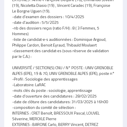
(19), Nicoletta Diasio (19) , Vincent Caradec (19), Françoise
Le Borgne Uguen (19).
-date d'examen des dossiers : 10/4/2025
-date d'audition : 5/5/2025
-nb des dossiers reçus (ratio F/H) : 8 ( 3 Femmes, 5
Hommes)
-liste de candidat‧e‧s auditionnées : Dominique Argoud,
Philippe Cardon, Benoit Eyraud, Thibauld Moulaert
-classement des candidat‧es (sous réserve de validation
par le C.A.) :
UNIVERSITÉ / SECTION(S) CNU / N° POSTE : UNIV GRENOBLE
ALPES (EPE), 19 & 70, UNIV GRENOBLE ALPES (EPE), poste n°
-Profil : Sociologie des apprentissages
-Laboratoire: LaRAC
-mots clés du poste : sociologie, apprentissage
-date d'ouverture des candidatures : 28/02/2025
-date de clôture des candidatures: 31/03/2025 à 16h00
-composition du comité de sélection :
INTERNES : CRET Benoît, BRESSOUX Pascal, LOUVEL
Séverine, MERCKLE Pierre
EXTERNES : BARONE Carlo, BERRY Vincent, DETREZ