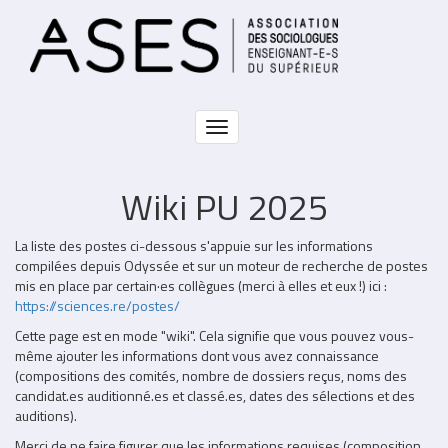
Aller
au
contenu
principal
Toggle
navigation
Wiki PU 2025
Partie
La liste des postes ci-dessous s'appuie sur les informations
non
compilées depuis Odyssée et sur un moteur de recherche de postes
éditable
mis en place par certain·es collègues (merci à elles et eux !) ici :
https://sciences.re/postes/
Cette page est en mode "wiki". Cela signifie que vous pouvez vous-
même ajouter les informations dont vous avez connaissance
(compositions des comités, nombre de dossiers reçus, noms des
candidat.es auditionné.es et classé.es, dates des sélections et des
auditions).
Merci de ne faire figurer que les informations requises (composition,