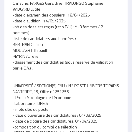
Christine, FARGES Géraldine, TRALONGO Stéphanie,
VADCARD Lucile
-date d'examen des dossiers : 18/04/2025
-date d'audition : 14/05/2025
-nb des dossiers reçus (ratio F/H) : 5 (3 femmes / 2
hommes)
-liste de candidat‧e‧s auditionnées :
BERTRAND Julien
MOULAERT Thibault
PEYRIN Aurélie
-classement des candidat‧es (sous réserve de validation
par le C.A.) :
UNIVERSITÉ / SECTION(S) CNU / N° POSTE UNIVERSITE PARIS
NANTERRE, 19, Offre n°251255
- Profil : Sociologie de l’économie
-Laboratoire: IDHE.S
- mots clés du poste
- date d'ouverture des candidatures : 04/03/2025
- date de clôture des candidatures: 04/04/2025
-composition du comité de sélection :