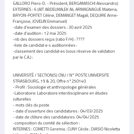
GALLORO Piero-D. - Président, BERGAMASCHI Alessandro)
EXTERNES : 6 (AIT ABDELMALEK Ali, ARMAGNAGUE Maitena,
BRYON-PORTET Céline, DEMANGET Magali, DEQUIRE Anne-
Françoise, JOVELIN Emmanuel)
-date d'examen des dossiers : 30 avril 2025
-date d'audition : 12 mai 2025
-nb des dossiers reçus (ratio F/H) : ????
-liste de candidat‧e‧s auditionnées :
-classement des candidat‧es (sous réserve de validation
par le C.A.) :
UNIVERSITÉ / SECTION(S) CNU / N° POSTE UNIVERSITE
STRASBOURG, 19 & 20, Offre n°250140
- Profil : Sociologie et anthropologie générales
-Laboratoire: Laboratoire interdisciplinaire en études
culturelles
- mots clés du poste
- date d'ouverture des candidatures : 04/03/2025
- date de clôture des candidatures: 04/04/2025
-composition du comité de sélection :
INTERNES : COMETTI Geremia ; CUNY Cécile ; DIASIO Nicoletta