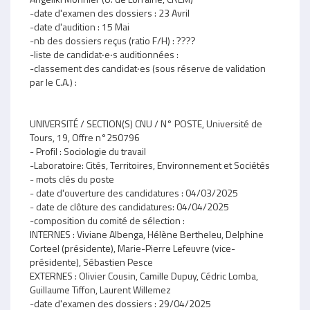
-date d'examen des dossiers : 23 Avril
-date d'audition : 15 Mai
-nb des dossiers reçus (ratio F/H) : ????
-liste de candidat‧e‧s auditionnées :
-classement des candidat‧es (sous réserve de validation
par le C.A.) :
UNIVERSITÉ / SECTION(S) CNU / N° POSTE, Université de
Tours, 19, Offre n°250796
- Profil : Sociologie du travail
-Laboratoire: Cités, Territoires, Environnement et Sociétés
- mots clés du poste
- date d'ouverture des candidatures : 04/03/2025
- date de clôture des candidatures: 04/04/2025
-composition du comité de sélection :
INTERNES : Viviane Albenga, Hélène Bertheleu, Delphine
Corteel (présidente), Marie-Pierre Lefeuvre (vice-
présidente), Sébastien Pesce
EXTERNES : Olivier Cousin, Camille Dupuy, Cédric Lomba,
Guillaume Tiffon, Laurent Willemez
-date d'examen des dossiers : 29/04/2025