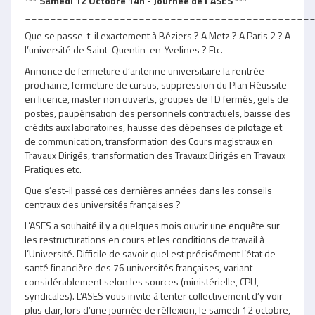
*** Samedi 12 Octobre 14h - Journée de l'ASES ***
_____________________________________________
Que se passe-t-il exactement à Béziers ? A Metz ? A Paris 2 ? A
l’université de Saint-Quentin-en-Yvelines ? Etc.
Annonce de fermeture d’antenne universitaire la rentrée
prochaine, fermeture de cursus, suppression du Plan Réussite
en licence, master non ouverts, groupes de TD fermés, gels de
postes, paupérisation des personnels contractuels, baisse des
crédits aux laboratoires, hausse des dépenses de pilotage et
de communication, transformation des Cours magistraux en
Travaux Dirigés, transformation des Travaux Dirigés en Travaux
Pratiques etc.
Que s’est-il passé ces dernières années dans les conseils
centraux des universités françaises ?
L’ASES a souhaité il y a quelques mois ouvrir une enquête sur
les restructurations en cours et les conditions de travail à
l’Université. Difficile de savoir quel est précisément l’état de
santé financière des 76 universités françaises, variant
considérablement selon les sources (ministérielle, CPU,
syndicales). L’ASES vous invite à tenter collectivement d’y voir
plus clair, lors d’une journée de réflexion, le samedi 12 octobre,