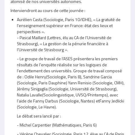
atomisé de nos universités autonomes.
Interviendront au cours de cette journée :
Aurélien Casta (Sociologie, Paris 10/IDHE), « La gratuité de
l'enseignement supérieur en France: état des lieux et
perspectives ».
- Pascal Maillard (Lettres, élu au CA de l’Université de
Strasbourg), « La gestion de la pénurie financière à
l’Université de Strasbourg ».
- Le groupe de travail de l’ASES présentera les premiers
résultats de l’enquête réalisée sur les logiques de
l’endettement des universités. Groupe de travail composé
de : Odile Henry(Sociologie, Paris 8), Sandrine Garcia
(Sociologie, Paris Dauphine) Yann Renisio (Sociologie, CMH),
Jérémy Sinigaglia (Sociologie, Université de Strasbourg),
Natalia Lavalle(Sociolinguistique, UVSQ/Printemps), avec
l’aide de Fanny Darbus (Sociologie, Nantes) etFanny Jedlicki
(Sociologie, Le Havre).
Le débat sera lancé par :
- Michel Carpentier (Mathématiques, Paris 6)
- Vérène Chevalier (Sociologie, Paris 12, élue au CA de Paris