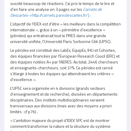
suscité beaucoup de réactions. J'ai pris le temps de le lire et
d'en faire une analyse en 3 pages sur les
Carnets de
Descartes
->http://carnets.parisdescartes.fr/] :
L'objectif de l'IDEX est d'être « les meilleurs dans la compétition
internationale », grâce à un « périmètre d'excellence »
(péridex) qui entraînerait tout le PRES dans une grande
université unifiée, l'Université Paris Sorbonne Cité (UPSC).
Le péridex est constitué des LabEx, EquipEx, IHU et Cohortes,
des équipes financées par l'European Research Coucil (ERC) et
des équipes notées A+ par l'AERES. Au total, 2446 chercheurs
et enseignants-chercheurs, soit 37%. Ce péridex est censé
s'élargir à toutes les équipes qui atteindraient les critères «
d'excellence ».
L'UPSC sera organisée en 4 divisions (grands secteurs
d'enseignement et de recherche), divisées en départements
disciplinaires. Des instituts multidisciplinaires seraient
transversaux aux divisions (mais avec des moyens a priori
limités : cf p76) .
« L'ambition majeure du projet d'IDEX SPC est de montrer
comment transformer la nature et la structure du système