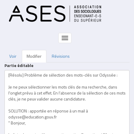
Aller
au
contenu
principal
Toggle
navigation
Voir
Modifier
Révisions
Primary
Partie éditable
tabs